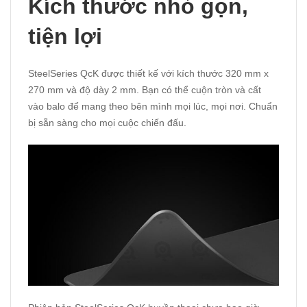
Kích thước nhỏ gọn,
tiện lợi
SteelSeries QcK được thiết kế với kích thước 320 mm x
270 mm và độ dày 2 mm. Bạn có thể cuộn tròn và cất
vào balo để mang theo bên mình mọi lúc, mọi nơi. Chuẩn
bị sẵn sàng cho mọi cuộc chiến đấu.