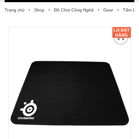
Trang chủ
Shop
Đồ Chơi Công Nghệ
Gear
Tấm Lót
LH ĐẶT
HÀNG