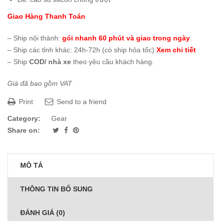
Giao Hàng Thanh Toán
– Ship nội thành:
gói nhanh 60 phút và giao trong ngày
.
– Ship các tỉnh khác: 24h-72h (có ship hỏa tốc)
Xem chi tiết
– Ship
COD/ nhà xe
theo yêu cầu khách hàng.
Giá đã bao gồm VAT
Print
Send to a friend
Category:
Gear
Share on:
MÔ TẢ
THÔNG TIN BỔ SUNG
ĐÁNH GIÁ (0)