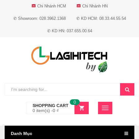
Chi Nhánh HCM
Chi Nhánh HN
✆ Showroom: 028.3962.1368
✆ KD HCM: 08.33.44.55.54
✆ KD HN: 037.655.00.64
0
SHOPPING CART
0 item(s) -
0
₫
Danh Mục