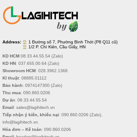
Address:
1 Đường số 7, Phường Bình Thới (P8 Q11 cũ)
1/2 P. Chí Kiên, Cầu Giấy, HN
KD HCM
:
08.33.44.55.54
(Zalo)
KD HN
:
037.655.00.64
(Zalo)
Showroom HCM
:
028.3962.1368
Kĩ thuật
:
08885.01112
Bảo hành
:
0974147300
(Zalo)
Thu mua
:
090.860.0206
Dự án
:
08.33.44.55.54
Email
:
sales@lagihitech.vn
Tiếp nhận ý kiến, khiếu nại
:
090.860.0206
(Zalo),
info@lagihitech.vn
.
Hóa đơn – Kế toán
:
090.860.0206
Email
:
hoadon@lagihitech.vn