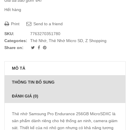
Giá đã bao gồm VAT
Hết hàng
Print
Send to a friend
SKU:
7763270351780
Categories:
Thẻ Nhớ
,
Thẻ Nhớ Micro SD
,
Z Shopping
Share on:
MÔ TẢ
THÔNG TIN BỔ SUNG
ĐÁNH GIÁ (0)
Thẻ nhớ Samsung Pro Endurance 256GB MicroSDXC là
sản phẩm dành riêng cho hệ thống an ninh, camera giám
sát. Thiết kế của nó nhỏ gọn nhưng có khả năng tương