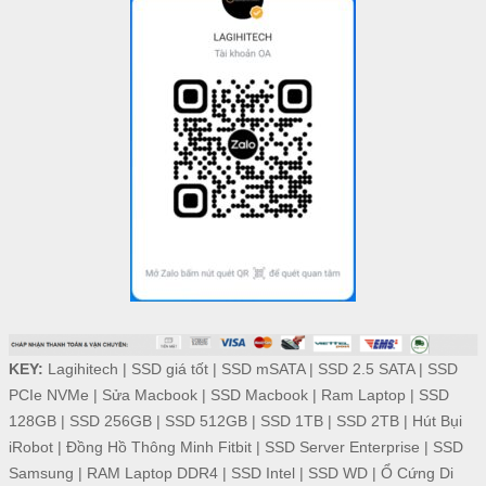
KEY:
Lagihitech
|
SSD giá tốt
|
SSD mSATA
|
SSD 2.5 SATA
|
SSD
PCIe NVMe
|
Sửa Macbook
|
SSD Macbook
|
Ram Laptop
|
SSD
128GB
|
SSD 256GB
|
SSD 512GB
|
SSD 1TB
|
SSD 2TB
|
Hút Bụi
iRobot
|
Đồng Hồ Thông Minh Fitbit
|
SSD Server Enterprise
|
SSD
Samsung
|
RAM Laptop DDR4
|
SSD Intel
|
SSD WD
|
Ổ Cứng Di