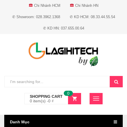
Chi Nhánh HCM
Chi Nhánh HN
✆ Showroom: 028.3962.1368
✆ KD HCM: 08.33.44.55.54
✆ KD HN: 037.655.00.64
0
SHOPPING CART
0 item(s) -
0
₫
Danh Mục