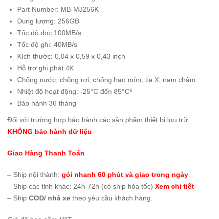
Part Number: MB-MJ256K
Dung lượng: 256GB
Tốc độ đọc 100MB/s
Tốc độ ghi: 40MB/s
Kích thước: 0,04 x 0,59 x 0,43 inch
Hỗ trợ ghi phát 4K
Chống nước, chống rơi, chống hao mòn, tia X, nam châm.
Nhiệt độ hoạt động: -25°C đến 85°C⁶
Bảo hành 36 tháng
Đối với trường hợp bảo hành các sản phẩm thiết bị lưu trữ :
KHÔNG bảo hành dữ liệu
Giao Hàng Thanh Toán
– Ship nội thành:
gói nhanh 60 phút và giao trong ngày
.
– Ship các tỉnh khác: 24h-72h (có ship hỏa tốc)
Xem chi tiết
– Ship
COD/ nhà xe
theo yêu cầu khách hàng.