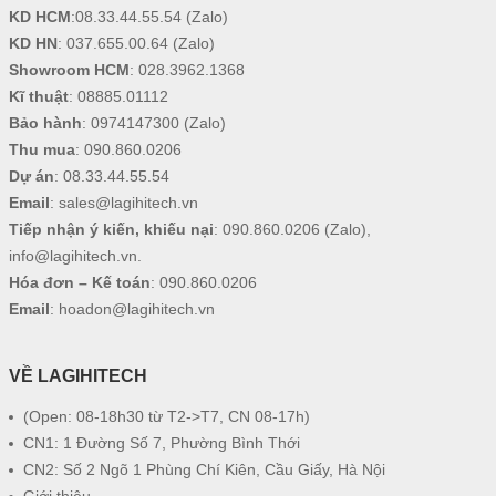
KD HCM
:
08.33.44.55.54
(Zalo)
KD HN
:
037.655.00.64
(Zalo)
Showroom HCM
:
028.3962.1368
Kĩ thuật
:
08885.01112
Bảo hành
:
0974147300
(Zalo)
Thu mua
:
090.860.0206
Dự án
:
08.33.44.55.54
Email
:
sales@lagihitech.vn
Tiếp nhận ý kiến, khiếu nại
:
090.860.0206
(Zalo),
info@lagihitech.vn
.
Hóa đơn – Kế toán
:
090.860.0206
Email
:
hoadon@lagihitech.vn
VỀ LAGIHITECH
(Open: 08-18h30 từ T2->T7, CN 08-17h)
CN1: 1 Đường Số 7, Phường Bình Thới
CN2: Số 2 Ngõ 1 Phùng Chí Kiên, Cầu Giấy, Hà Nội
Giới thiệu