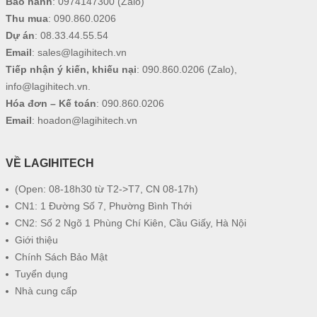
Bảo hành
:
0974147300
(Zalo)
Thu mua
:
090.860.0206
Dự án
:
08.33.44.55.54
Email
:
sales@lagihitech.vn
Tiếp nhận ý kiến, khiếu nại
:
090.860.0206
(Zalo),
info@lagihitech.vn
.
Hóa đơn – Kế toán
:
090.860.0206
Email
:
hoadon@lagihitech.vn
VỀ LAGIHITECH
(Open: 08-18h30 từ T2->T7, CN 08-17h)
CN1: 1 Đường Số 7, Phường Bình Thới
CN2: Số 2 Ngõ 1 Phùng Chí Kiên, Cầu Giấy, Hà Nội
Giới thiệu
Chính Sách Bảo Mật
Tuyển dụng
Nhà cung cấp