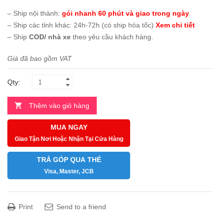
– Ship nội thành:
gói nhanh 60 phút và giao trong ngày
.
– Ship các tỉnh khác: 24h-72h (có ship hỏa tốc)
Xem chi tiết
– Ship
COD/ nhà xe
theo yêu cầu khách hàng.
Giá đã bao gồm VAT
Qty:
Thêm vào giỏ hàng
MUA NGAY
Giao Tận Nơi Hoặc Nhận Tại Cửa Hàng
TRẢ GÓP QUA THẺ
Visa, Master, JCB
Print
Send to a friend