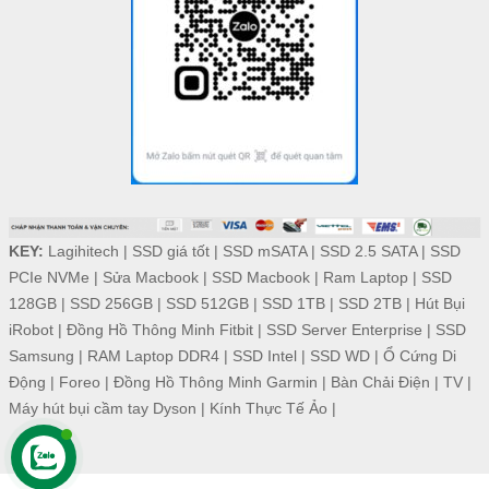
KEY:
Lagihitech
|
SSD giá tốt
|
SSD mSATA
|
SSD 2.5 SATA
|
SSD
PCIe NVMe
|
Sửa Macbook
|
SSD Macbook
|
Ram Laptop
|
SSD
128GB
|
SSD 256GB
|
SSD 512GB
|
SSD 1TB
|
SSD 2TB
|
Hút Bụi
iRobot
|
Đồng Hồ Thông Minh Fitbit
|
SSD Server Enterprise
|
SSD
Samsung
|
RAM Laptop DDR4
|
SSD Intel
|
SSD WD
|
Ổ Cứng Di
Động
|
Foreo
|
Đồng Hồ Thông Minh Garmin
|
Bàn Chải Điện
|
TV
|
Máy hút bụi cầm tay Dyson
|
Kính Thực Tế Ảo
|