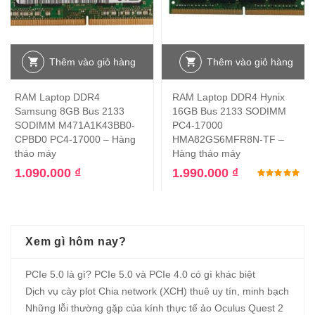
Thêm vào giỏ hàng
Thêm vào giỏ hàng
RAM Laptop DDR4
RAM Laptop DDR4 Hynix
Samsung 8GB Bus 2133
16GB Bus 2133 SODIMM
SODIMM M471A1K43BB0-
PC4-17000
CPBD0 PC4-17000 – Hàng
HMA82GS6MFR8N-TF –
tháo máy
Hàng tháo máy
1.090.000
₫
1.990.000
₫
Đư
Xem gì hôm nay?
PCIe 5.0 là gì? PCIe 5.0 và PCIe 4.0 có gì khác biệt
Dịch vụ cày plot Chia network (XCH) thuê uy tín, minh bạch
Những lỗi thường gặp của kính thực tế ảo Oculus Quest 2