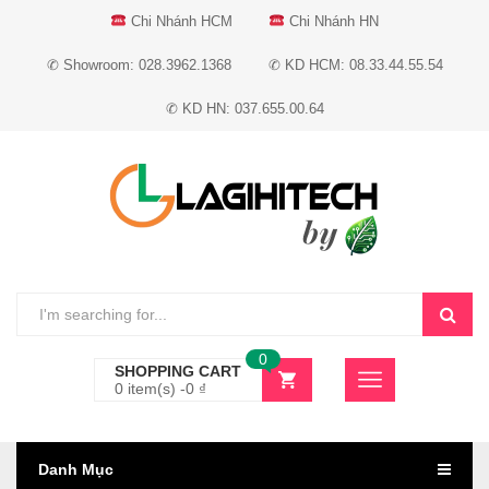
Chi Nhánh HCM
Chi Nhánh HN
✆ Showroom: 028.3962.1368
✆ KD HCM: 08.33.44.55.54
✆ KD HN: 037.655.00.64
0
SHOPPING CART
0 item(s) -
0
₫
Danh Mục