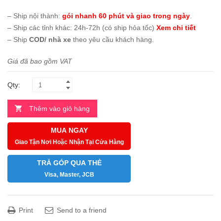
– Ship nội thành:
gói nhanh 60 phút và giao trong ngày
.
– Ship các tỉnh khác: 24h-72h (có ship hỏa tốc)
Xem chi tiết
– Ship
COD/ nhà xe
theo yêu cầu khách hàng.
Giá đã bao gồm VAT
Qty:
Thêm vào giỏ hàng
MUA NGAY
Giao Tận Nơi Hoặc Nhận Tại Cửa Hàng
TRẢ GÓP QUA THẺ
Visa, Master, JCB
Print
Send to a friend