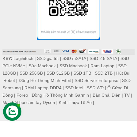
KEY:
Lagihitech
|
SSD giá tốt
|
SSD mSATA
|
SSD 2.5 SATA
|
SSD
PCIe NVMe
|
Sửa Macbook
|
SSD Macbook
|
Ram Laptop
|
SSD
128GB
|
SSD 256GB
|
SSD 512GB
|
SSD 1TB
|
SSD 2TB
|
Hút Bụi
iRobot
|
Đồng Hồ Thông Minh Fitbit
|
SSD Server Enterprise
|
SSD
Samsung
|
RAM Laptop DDR4
|
SSD Intel
|
SSD WD
|
Ổ Cứng Di
Động
|
Foreo
|
Đồng Hồ Thông Minh Garmin
|
Bàn Chải Điện
|
TV
|
Máy hút bụi cầm tay Dyson
|
Kính Thực Tế Ảo
|