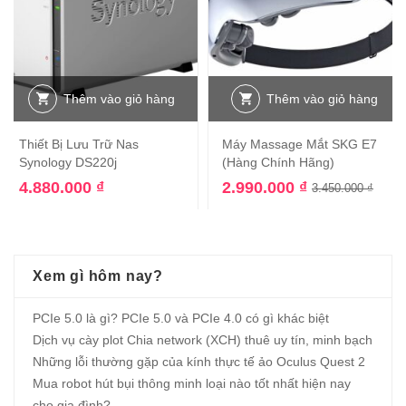
Thêm vào giỏ hàng
Thêm vào giỏ hàng
Thiết Bị Lưu Trữ Nas
Máy Massage Mắt SKG E7
Synology DS220j
(Hàng Chính Hãng)
4.880.000
₫
2.990.000
₫
3.450.000
₫
Xem gì hôm nay?
PCIe 5.0 là gì? PCIe 5.0 và PCIe 4.0 có gì khác biệt
Dịch vụ cày plot Chia network (XCH) thuê uy tín, minh bạch
Những lỗi thường gặp của kính thực tế ảo Oculus Quest 2
Mua robot hút bụi thông minh loại nào tốt nhất hiện nay
cho gia đình?