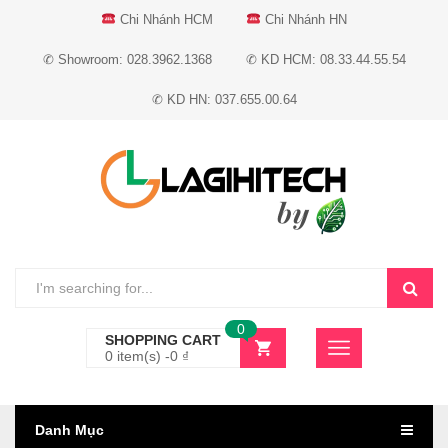
Chi Nhánh HCM
Chi Nhánh HN
✆ Showroom: 028.3962.1368
✆ KD HCM: 08.33.44.55.54
✆ KD HN: 037.655.00.64
0
SHOPPING CART
0 item(s) -
0
₫
Danh Mục