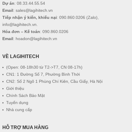
Dự án
:
08.33.44.55.54
Email
:
sales@lagihitech.vn
Tiếp nhận ý kiến, khiếu nại
:
090.860.0206
(Zalo),
info@lagihitech.vn
.
Hóa đơn – Kế toán
:
090.860.0206
Email
:
hoadon@lagihitech.vn
VỀ LAGIHITECH
(Open: 08-18h30 từ T2->T7, CN 08-17h)
CN1: 1 Đường Số 7, Phường Bình Thới
CN2: Số 2 Ngõ 1 Phùng Chí Kiên, Cầu Giấy, Hà Nội
Giới thiệu
Chính Sách Bảo Mật
Tuyển dụng
Nhà cung cấp
HỖ TRỢ MUA HÀNG