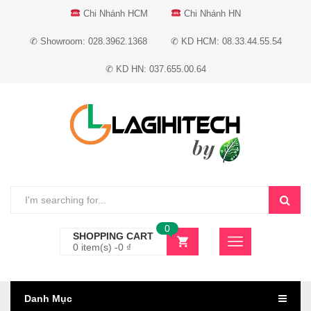
Chi Nhánh HCM
Chi Nhánh HN
✆ Showroom: 028.3962.1368
✆ KD HCM: 08.33.44.55.54
✆ KD HN: 037.655.00.64
0
SHOPPING CART
0 item(s) -
0
₫
Danh Mục