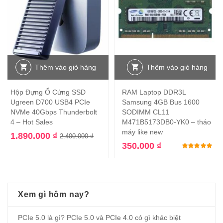
Thêm vào giỏ hàng
Thêm vào giỏ hàng
Hộp Đựng Ổ Cứng SSD
RAM Laptop DDR3L
Ugreen D700 USB4 PCIe
Samsung 4GB Bus 1600
NVMe 40Gbps Thunderbolt
SODIMM CL11
4 – Hot Sales
M471B5173DB0-YK0 – tháo
máy like new
1.890.000
₫
2.400.000
₫
350.000
₫
Đư
Xem gì hôm nay?
PCIe 5.0 là gì? PCIe 5.0 và PCIe 4.0 có gì khác biệt