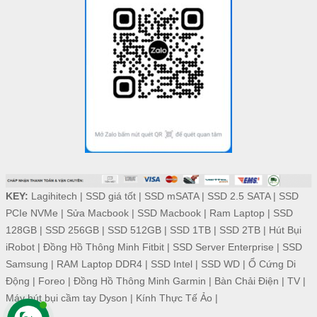
KEY:
Lagihitech
|
SSD giá tốt
|
SSD mSATA
|
SSD 2.5 SATA
|
SSD
PCIe NVMe
|
Sửa Macbook
|
SSD Macbook
|
Ram Laptop
|
SSD
128GB
|
SSD 256GB
|
SSD 512GB
|
SSD 1TB
|
SSD 2TB
|
Hút Bụi
iRobot
|
Đồng Hồ Thông Minh Fitbit
|
SSD Server Enterprise
|
SSD
Samsung
|
RAM Laptop DDR4
|
SSD Intel
|
SSD WD
|
Ổ Cứng Di
Động
|
Foreo
|
Đồng Hồ Thông Minh Garmin
|
Bàn Chải Điện
|
TV
|
Máy hút bụi cầm tay Dyson
|
Kính Thực Tế Ảo
|