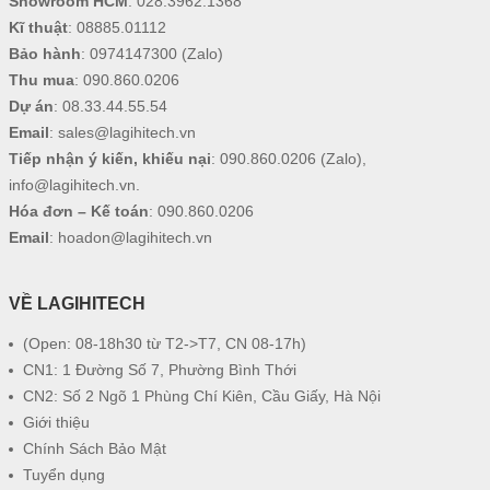
Showroom HCM
:
028.3962.1368
Kĩ thuật
:
08885.01112
Bảo hành
:
0974147300
(Zalo)
Thu mua
:
090.860.0206
Dự án
:
08.33.44.55.54
Email
:
sales@lagihitech.vn
Tiếp nhận ý kiến, khiếu nại
:
090.860.0206
(Zalo),
info@lagihitech.vn
.
Hóa đơn – Kế toán
:
090.860.0206
Email
:
hoadon@lagihitech.vn
VỀ LAGIHITECH
(Open: 08-18h30 từ T2->T7, CN 08-17h)
CN1: 1 Đường Số 7, Phường Bình Thới
CN2: Số 2 Ngõ 1 Phùng Chí Kiên, Cầu Giấy, Hà Nội
Giới thiệu
Chính Sách Bảo Mật
Tuyển dụng