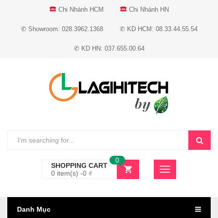
Chi Nhánh HCM
Chi Nhánh HN
✆ Showroom: 028.3962.1368
✆ KD HCM: 08.33.44.55.54
✆ KD HN: 037.655.00.64
0
SHOPPING CART
0 item(s) -
0
₫
Danh Mục