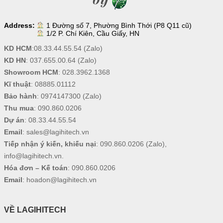
Address:
1 Đường số 7, Phường Bình Thới (P8 Q11 cũ)
1/2 P. Chí Kiên, Cầu Giấy, HN
KD HCM
:
08.33.44.55.54
(Zalo)
KD HN
:
037.655.00.64
(Zalo)
Showroom HCM
:
028.3962.1368
Kĩ thuật
:
08885.01112
Bảo hành
:
0974147300
(Zalo)
Thu mua
:
090.860.0206
Dự án
:
08.33.44.55.54
Email
:
sales@lagihitech.vn
Tiếp nhận ý kiến, khiếu nại
:
090.860.0206
(Zalo),
info@lagihitech.vn
.
Hóa đơn – Kế toán
:
090.860.0206
Email
:
hoadon@lagihitech.vn
VỀ LAGIHITECH