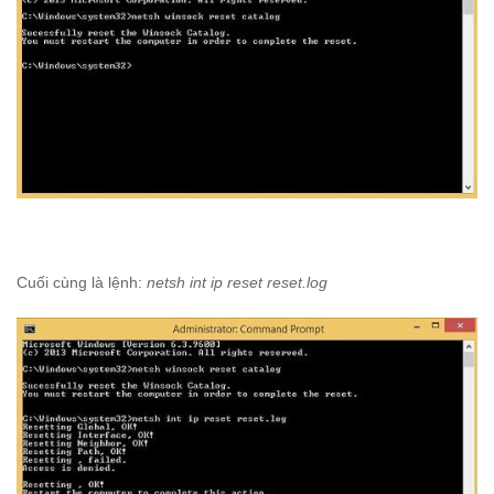
Cuối cùng là lệnh:
netsh int ip reset reset.log