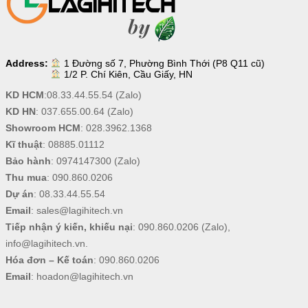
Address:
1 Đường số 7, Phường Bình Thới (P8 Q11 cũ)
1/2 P. Chí Kiên, Cầu Giấy, HN
KD HCM
:
08.33.44.55.54
(Zalo)
KD HN
:
037.655.00.64
(Zalo)
Showroom HCM
:
028.3962.1368
Kĩ thuật
:
08885.01112
Bảo hành
:
0974147300
(Zalo)
Thu mua
:
090.860.0206
Dự án
:
08.33.44.55.54
Email
:
sales@lagihitech.vn
Tiếp nhận ý kiến, khiếu nại
:
090.860.0206
(Zalo),
info@lagihitech.vn
.
Hóa đơn – Kế toán
:
090.860.0206
Email
:
hoadon@lagihitech.vn