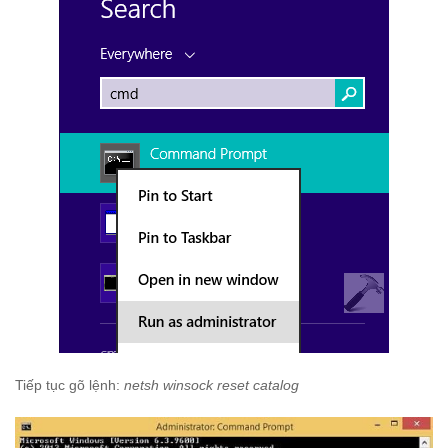
Tiếp tục gõ lệnh:
netsh winsock reset catalog