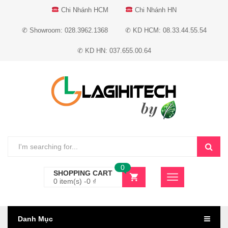
Chi Nhánh HCM
Chi Nhánh HN
✆ Showroom: 028.3962.1368
✆ KD HCM: 08.33.44.55.54
✆ KD HN: 037.655.00.64
0
SHOPPING CART
0 item(s) -
0
₫
Danh Mục