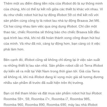
Thêm một ưu điểm đáng tiền nữa của iRobot đó là sự thông minh
của chúng, khi có thể tự kết nối giữa các thiết bị khác với nhau. Ví
dụ như chiếc robot hút bụi tự động iRobot S9 có thể kết nối với
sản phẩm cùng công ty là robot lau nhà tự động
Braava Jet M6
.
Cả hai cùng nhau làm việc qua ứng dụng iRobot. Chỉ cần một
thao tác, chiếc Roomba sẽ thông báo cho chiếc Braava bắt đầu
quá trình lau nhà, khi nó đã hoàn thành xong công đoạn hút bụi
của mình. Và như đã nói, càng tự động hơn, bạn càng có ít việc
phải làm hơn.
Bên cạnh đó, iRobot cũng sẽ không chỉ dừng lại ở việc sản xuất
ra những thiết bị lau sàn nhà. Sản phẩm robot cắt cỏ Terra iRobot
dự kiến sẽ ra mắt tại Việt Nam trong thời gian tới. Giá của Terra
sẽ không rẻ, khi mà iRobot đang kì vọng mức giá sẽ tương đương
nhiều sản phẩm đi trước đã xuất hiện trên thị trường.
Bạn có thể tham khảo và đặt mua sản phẩm robot hút bụi iRobot
Roomba S9+, S9, Roomba i7+, Roomba i7, Roomba 985,
Roomba 960, Roomba 890, Roomba 690, máy lau nhà iRobot