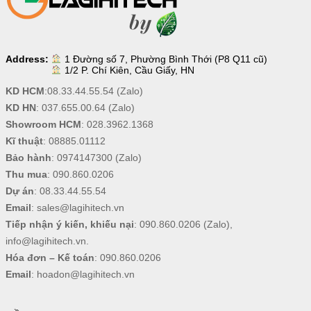
Address:
1 Đường số 7, Phường Bình Thới (P8 Q11 cũ)
1/2 P. Chí Kiên, Cầu Giấy, HN
KD HCM
:
08.33.44.55.54
(Zalo)
KD HN
:
037.655.00.64
(Zalo)
Showroom HCM
:
028.3962.1368
Kĩ thuật
:
08885.01112
Bảo hành
:
0974147300
(Zalo)
Thu mua
:
090.860.0206
Dự án
:
08.33.44.55.54
Email
:
sales@lagihitech.vn
Tiếp nhận ý kiến, khiếu nại
:
090.860.0206
(Zalo),
info@lagihitech.vn
.
Hóa đơn – Kế toán
:
090.860.0206
Email
:
hoadon@lagihitech.vn