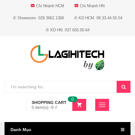
Chi Nhánh HCM
Chi Nhánh HN
✆ Showroom: 028.3962.1368
✆ KD HCM: 08.33.44.55.54
✆ KD HN: 037.655.00.64
0
SHOPPING CART
0 item(s) -
0
₫
Danh Mục