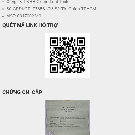
Công Ty TNHH Green Leaf Tech
Số GPĐKGP: 778561/22 Sở Tài Chính TPHCM
MST: 0317602349
QUÉT MÃ LINK HỖ TRỢ
CHỨNG CHỈ CẤP