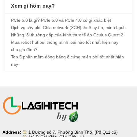
Xem gì hôm nay?
PCIe 5.0 là gì? PCIe 5.0 và PCIe 4.0 có gì khác biệt
Dịch vụ cày plot Chia network (XCH) thuê uy tín, minh bạch
Những lỗi thường gặp của kính thực tế ảo Oculus Quest 2
Mua robot hút bụi thông minh loại nào tốt nhất hiện nay
cho gia đình?
Top 5 phần mềm đóng băng ổ cứng miễn phí tốt nhất hiện
nay
Address:
1 Đường số 7, Phường Bình Thới (P8 Q11 cũ)
1/2 P. Chí Kiên, Cầu Giấy, HN