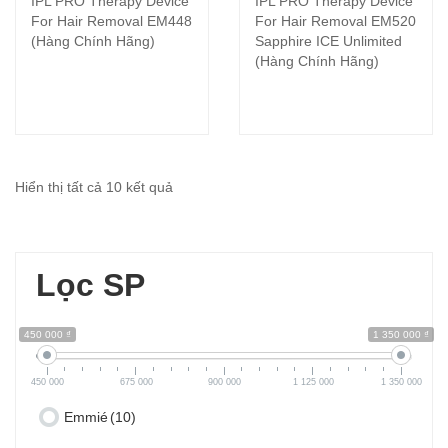
IPL PRO Therapy Device
IPL PRO Therapy Device
For Hair Removal EM448
For Hair Removal EM520
(Hàng Chính Hãng)
Sapphire ICE Unlimited
(Hàng Chính Hãng)
Hiển thị tất cả 10 kết quả
Lọc SP
450 000 ₫
1 350 000 ₫
450 000
675 000
900 000
1 125 000
1 350 000
Emmié
(10)