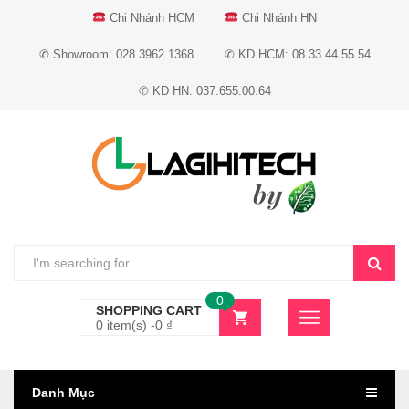
Chi Nhánh HCM
Chi Nhánh HN
✆ Showroom: 028.3962.1368
✆ KD HCM: 08.33.44.55.54
✆ KD HN: 037.655.00.64
0
SHOPPING CART
0 item(s) -
0
₫
Danh Mục