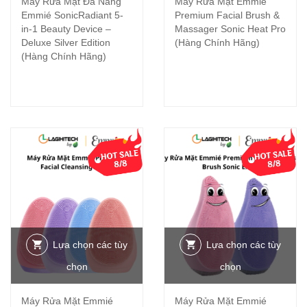
Máy Rửa Mặt Đa Năng
Máy Rửa Mặt Emmié
Emmié SonicRadiant 5-
Premium Facial Brush &
in-1 Beauty Device –
Massager Sonic Heat Pro
Deluxe Silver Edition
(Hàng Chính Hãng)
(Hàng Chính Hãng)
-18%
-14%
Lựa chọn các tùy
Lựa chọn các tùy
chọn
chọn
Máy Rửa Mặt Emmié
Máy Rửa Mặt Emmié