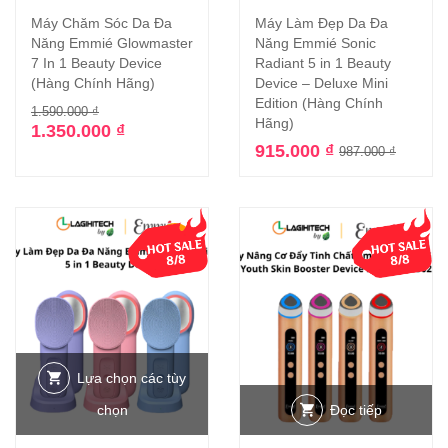
Máy Chăm Sóc Da Đa
Máy Làm Đẹp Da Đa
Năng Emmié Glowmaster
Năng Emmié Sonic
7 In 1 Beauty Device
Radiant 5 in 1 Beauty
(Hàng Chính Hãng)
Device – Deluxe Mini
Edition (Hàng Chính
1.590.000
₫
Hãng)
1.350.000
₫
915.000
₫
987.000
₫
-8%
Lựa chọn các tùy
chọn
Đọc tiếp