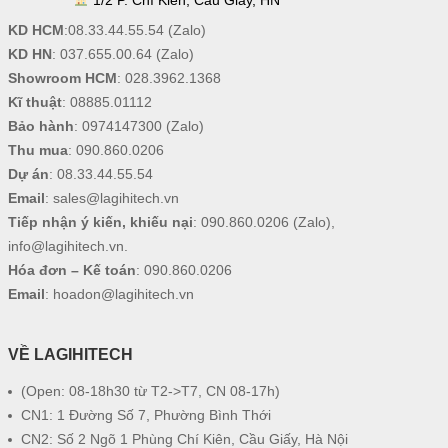
KD HCM
:
08.33.44.55.54
(Zalo)
KD HN
:
037.655.00.64
(Zalo)
Showroom HCM
:
028.3962.1368
Kĩ thuật
:
08885.01112
Bảo hành
:
0974147300
(Zalo)
Thu mua
:
090.860.0206
Dự án
:
08.33.44.55.54
Email
:
sales@lagihitech.vn
Tiếp nhận ý kiến, khiếu nại
:
090.860.0206
(Zalo),
info@lagihitech.vn
.
Hóa đơn – Kế toán
:
090.860.0206
Email
:
hoadon@lagihitech.vn
VỀ LAGIHITECH
(Open: 08-18h30 từ T2->T7, CN 08-17h)
CN1: 1 Đường Số 7, Phường Bình Thới
CN2: Số 2 Ngõ 1 Phùng Chí Kiên, Cầu Giấy, Hà Nội