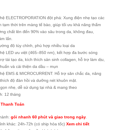
hệ ELECTROPORATION đột phá: Xung điện nhẹ tạo các
 tạm thời trên màng tế bào, giúp tối ưu khả năng thẩm
ng chất lên đến 90% vào sâu trong da, không đau,
âm lấn.
ờng độ tùy chỉnh, phù hợp nhiều loại da
hệ LED ưu việt (465–850 nm), kết hợp đa bước sóng
trợ tái tạo da, kích thích sản sinh collagen, hỗ trợ làm dịu,
huẩn và cải thiện da dầu – mụn
hệ EMS & MICROCURRENT: Hỗ trợ săn chắc da, nâng
 thích độ đàn hồi và dưỡng nét khuôn mặt.
 gọn nhẹ, dễ sử dụng tại nhà & mang theo
h: 12 tháng
 Thanh Toán
thành:
gói nhanh 60 phút và giao trong ngày
.
tỉnh khác: 24h-72h (có ship hỏa tốc)
Xem chi tiết