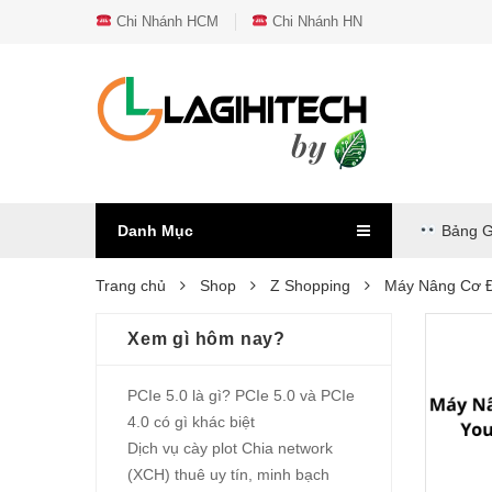
Chi Nhánh HCM
Chi Nhánh HN
Danh Mục
Bảng G
Trang chủ
Shop
Z Shopping
Máy Nâng Cơ Đ
Xem gì hôm nay?
PCIe 5.0 là gì? PCIe 5.0 và PCIe
4.0 có gì khác biệt
Dịch vụ cày plot Chia network
(XCH) thuê uy tín, minh bạch