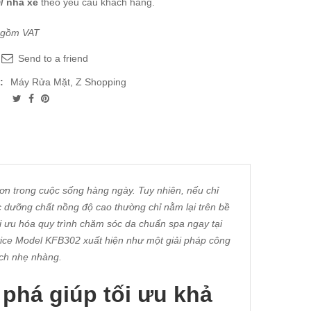
/ nhà xe
theo yêu cầu khách hàng.
 gồm VAT
Send to a friend
:
Máy Rửa Mặt
,
Z Shopping
hơn trong cuộc sống hàng ngày. Tuy nhiên, nếu chỉ
c dưỡng chất nồng độ cao thường chỉ nằm lại trên bề
ối ưu hóa quy trình chăm sóc da chuẩn spa ngay tại
vice Model KFB302 xuất hiện như một giải pháp công
ách nhẹ nhàng.
 phá giúp tối ưu khả