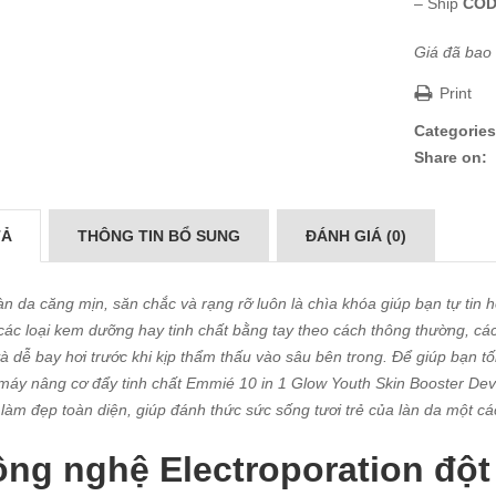
– Ship
COD
Giá đã bao
Print
Categories
Share on:
TẢ
THÔNG TIN BỔ SUNG
ĐÁNH GIÁ (0)
àn da căng mịn, săn chắc và rạng rỡ luôn là chìa khóa giúp bạn tự tin 
các loại kem dưỡng hay tinh chất bằng tay theo cách thông thường, cá
à dễ bay hơi trước khi kịp thẩm thấu vào sâu bên trong. Để giúp bạn t
máy nâng cơ đẩy tinh chất Emmié 10 in 1 Glow Youth Skin Booster De
làm đẹp toàn diện, giúp đánh thức sức sống tươi trẻ của làn da một c
ng nghệ Electroporation đột