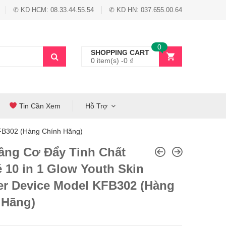
✆ KD HCM: 08.33.44.55.54
✆ KD HN: 037.655.00.64
0
SHOPPING CART
0 item(s) -
0
₫
Tin Cần Xem
Hỗ Trợ
KFB302 (Hàng Chính Hãng)
âng Cơ Đẩy Tinh Chất
 10 in 1 Glow Youth Skin
er Device Model KFB302 (Hàng
 Hãng)