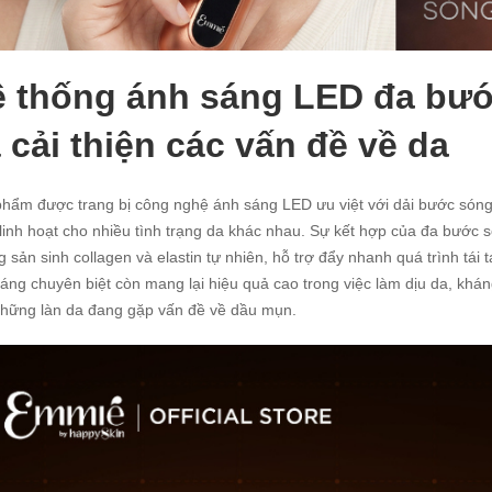
 thống ánh sáng LED đa bước
 cải thiện các vấn đề về da
hẩm được trang bị công nghệ ánh sáng LED ưu việt với dải bước sóng
 linh hoạt cho nhiều tình trạng da khác nhau. Sự kết hợp của đa bước 
 sản sinh collagen và elastin tự nhiên, hỗ trợ đẩy nhanh quá trình tái
áng chuyên biệt còn mang lại hiệu quả cao trong việc làm dịu da, kháng 
hững làn da đang gặp vấn đề về dầu mụn.