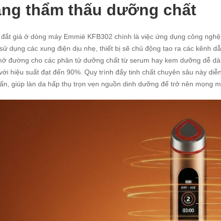
ng thẩm thấu dưỡng chất
đắt giá ở dòng máy Emmié KFB302 chính là việc ứng dụng công nghệ E
sử dụng các xung điện dịu nhẹ, thiết bị sẽ chủ động tạo ra các kênh d
ở đường cho các phân tử dưỡng chất từ serum hay kem dưỡng dễ dàng
với hiệu suất đạt đến 90%. Quy trình đẩy tinh chất chuyên sâu này diễ
ấn, giúp làn da hấp thụ trọn vẹn nguồn dinh dưỡng để trở nên mọng m