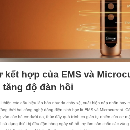
 kết hợp của EMS và Microcu
 tăng độ đàn hồi
i thiện các dấu hiệu lão hóa như da chảy xệ, xuất hiện nếp nhăn hay 
ồng thời hai công nghệ dòng điện sinh học là EMS và Microcurrent. Cá
 vào các bó cơ dưới da, thúc đẩy quá trình co giãn tự nhiên của cơ mặ
rì sử dụng thiết bị đều đặn hàng ngày sẽ hỗ trợ làm săn chắc các vùng