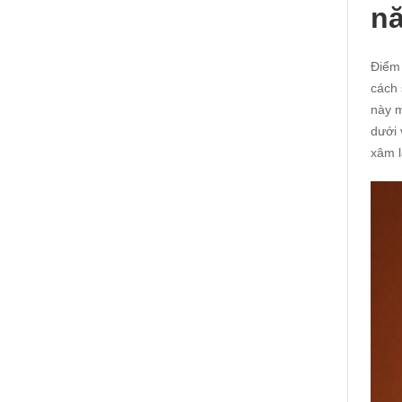
nă
Điểm 
cách 
này m
dưới 
xâm l