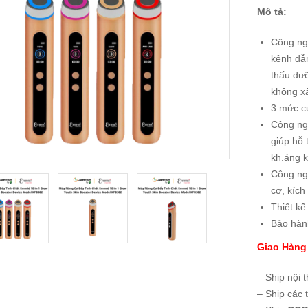
Mô tả:
Công ng
kênh dẫn
thấu dưỡ
không x
3 mức cư
Công ng
giúp hỗ 
kh.áng k
Công ng
cơ, kích
Thiết kế
Bảo hàn
Giao Hàng
– Ship nội 
– Ship các 