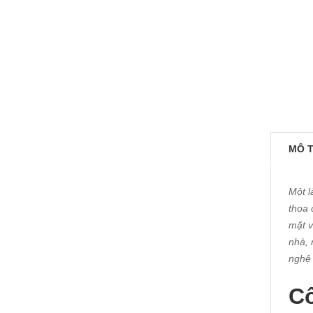
MÔ 
Một l
thoa 
mặt v
nhà, 
nghệ 
Cô