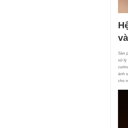
Hệ
và
Sản p
xử lý
cường
ánh s
cho n