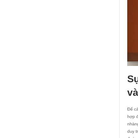
Sự
và
Để cả
hợp đ
nhàng
duy t