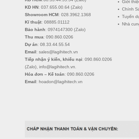
Giới thiệ
KD HN
:
037.655.00.64
(Zalo)
Chính S
Showroom HCM
:
028.3962.1368
Tuyển d
Kĩ thuật
:
08885.01112
Nhà cun
Bảo hành
:
0974147300
(Zalo)
Thu mua
:
090.860.0206
Dự án
:
08.33.44.55.54
Email
:
sales@lagihitech.vn
Tiếp nhận ý kiến, khiếu nại
:
090.860.0206
(Zalo),
info@lagihitech.vn
.
Hóa đơn – Kế toán
:
090.860.0206
Email
:
hoadon@lagihitech.vn