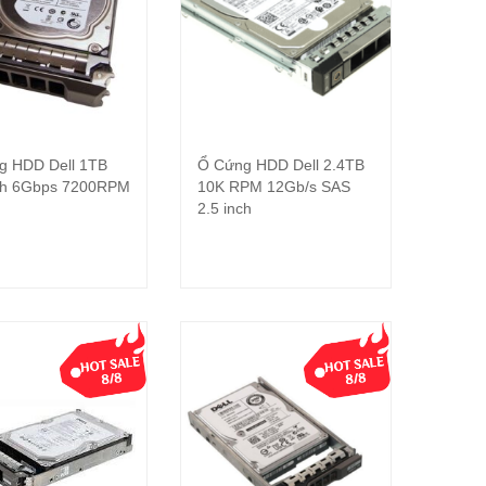
g HDD Dell 1TB
Ổ Cứng HDD Dell 2.4TB
Đọc tiếp
Đọc tiếp
nch 6Gbps 7200RPM
10K RPM 12Gb/s SAS
2.5 inch