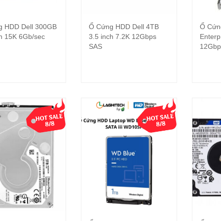
g HDD Dell 300GB
Ổ Cứng HDD Dell 4TB
Ổ Cứn
Đọc tiếp
Đọc tiếp
ch 15K 6Gb/sec
3.5 inch 7.2K 12Gbps
Enterp
SAS
12Gbp