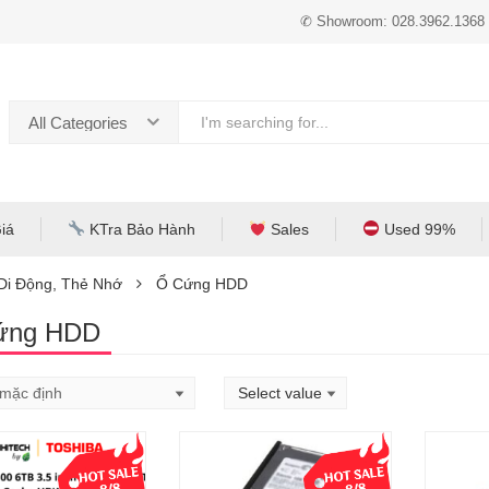
✆ Showroom: 028.3962.1368
All Categories
iá
KTra Bảo Hành
Sales
Used 99%
 Di Động, Thẻ Nhớ
Ổ Cứng HDD
ứng HDD