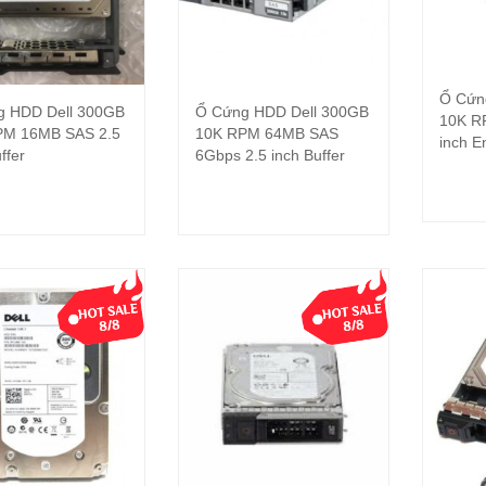
Ổ Cứn
g HDD Dell 300GB
Ổ Cứng HDD Dell 300GB
Đọc tiếp
Đọc tiếp
10K R
PM 16MB SAS 2.5
10K RPM 64MB SAS
inch E
ffer
6Gbps 2.5 inch Buffer