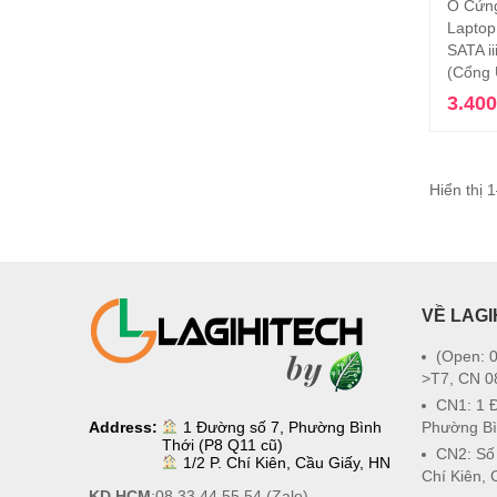
Ổ Cứng
Laptop
SATA 
(Cổng
3.40
Hiển thị 
VỀ LAGI
(Open: 0
>T7, CN 0
CN1: 1 
Address:
1 Đường số 7, Phường Bình
Phường Bì
Thới (P8 Q11 cũ)
CN2: Số
1/2 P. Chí Kiên, Cầu Giấy, HN
Chí Kiên, 
KD HCM
:
08.33.44.55.54
(Zalo)