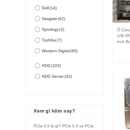
Dell
(14)
Seagate
(62)
Synology
(2)
Ổ Cứn
10K R
Toshiba
(7)
inch Bu
Western Digital
(60)
HDD
(103)
HDD Server
(42)
Xem gì hôm nay?
PCIe 5.0 là gì? PCIe 5.0 và PCIe