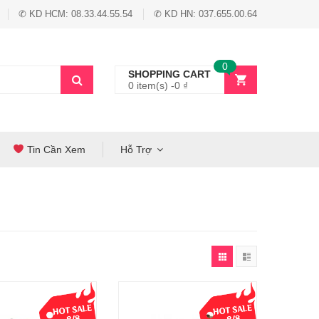
✆ KD HCM: 08.33.44.55.54
✆ KD HN: 037.655.00.64
0
SHOPPING CART
0 item(s) -
0
₫
Tin Cần Xem
Hỗ Trợ