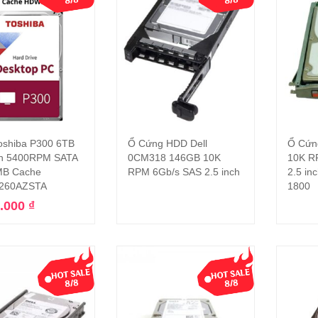
shiba P300 6TB
Ổ Cứng HDD Dell
Ổ Cứn
Thêm vào giỏ hàng
Đọc tiếp
ch 5400RPM SATA
0CM318 146GB 10K
10K R
8MB Cache
RPM 6Gb/s SAS 2.5 inch
2.5 in
260AZSTA
1800
0.000
₫