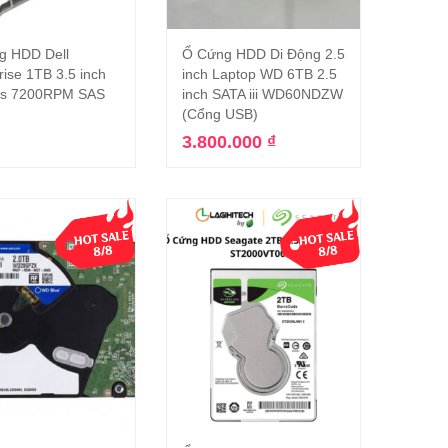
g HDD Dell
Ổ Cứng HDD Di Động 2.5
Đọc tiếp
Thêm vào giỏ hàng
rise 1TB 3.5 inch
inch Laptop WD 6TB 2.5
s 7200RPM SAS
inch SATA iii WD60NDZW
(Cổng USB)
3.800.000
₫