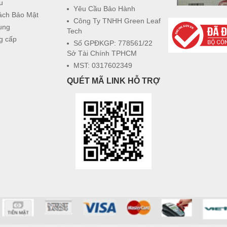
u
Yêu Cầu Bảo Hành
ách Bảo Mật
Công Ty TNHH Green Leaf
ụng
Tech
g cấp
Số GPĐKGP: 778561/22
Sở Tài Chính TPHCM
MST: 0317602349
QUÉT MÃ LINK HỖ TRỢ