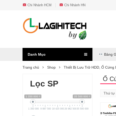
Chi Nhánh HCM
Chi Nhánh HN
Danh Mục
Bảng G
Trang chủ
Shop
Thiết Bị Lưu Trữ HDD, Ổ Cứng
Ổ C
Lọc SP
1 350 000 ₫
35 500 000 ₫
1 350 000
9 887 500
18 425 000
26 962 500
35 500 000