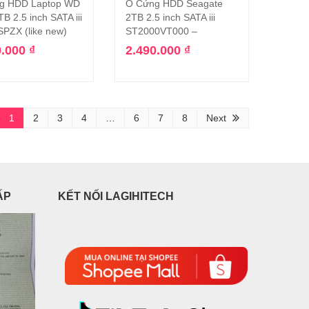
g HDD Laptop WD
Ổ Cứng HDD Seagate
Thêm vào giỏ hàng
Thêm vào giỏ hàng
TB 2.5 inch SATA iii
2TB 2.5 inch SATA iii
PZX (like new)
ST2000VT000 –
0.000
₫
2.490.000
₫
1
2
3
4
…
6
7
8
Next
ẤP
KẾT NỐI LAGIHITECH