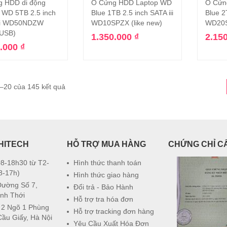
 HDD di động
Ổ Cứng HDD Laptop WD
Ổ Cứn
Thêm vào giỏ hàng
Thêm vào giỏ hàng
 WD 5TB 2.5 inch
Blue 1TB 2.5 inch SATA iii
Blue 2
iii WD50NDZW
WD10SPZX (like new)
WD20S
 USB)
1.350.000
₫
2.15
0.000
₫
1–20 của 145 kết quả
HITECH
HỖ TRỢ MUA HÀNG
CHỨNG CHỈ C
8-18h30 từ T2-
Hình thức thanh toán
8-17h)
Hình thức giao hàng
Đường Số 7,
Đổi trả - Bảo Hành
nh Thới
Hỗ trợ tra hóa đơn
 2 Ngõ 1 Phùng
Hỗ trợ tracking đơn hàng
Cầu Giấy, Hà Nội
Yêu Cầu Xuất Hóa Đơn