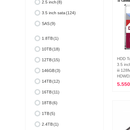
2.5 inch
(8)
3.5 inch sata
(124)
SAS
(9)
1.8TB
(1)
10TB
(18)
HDD To
12TB
(15)
3.5 in
iii 12
146GB
(3)
HDWD
14TB
(12)
5.55
16TB
(11)
18TB
(6)
1TB
(5)
2.4TB
(1)