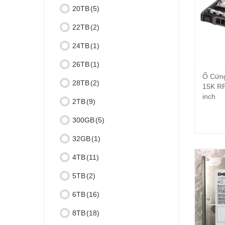
20TB
(5)
22TB
(2)
24TB
(1)
26TB
(1)
Ổ Cứn
28TB
(2)
15K RP
inch
2TB
(9)
300GB
(5)
32GB
(1)
4TB
(11)
5TB
(2)
6TB
(16)
8TB
(18)