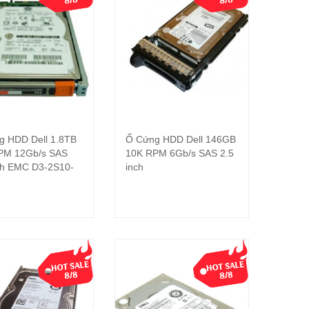
g HDD Dell 1.8TB
Ổ Cứng HDD Dell 146GB
Đọc tiếp
Đọc tiếp
PM 12Gb/s SAS
10K RPM 6Gb/s SAS 2.5
ch EMC D3-2S10-
inch