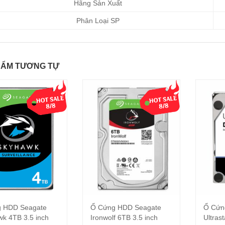
Hãng Sản Xuất
Phân Loại SP
HẨM TƯƠNG TỰ
g HDD Seagate
Ổ Cứng HDD Seagate
Ổ Cứn
Thêm vào giỏ hàng
Thêm vào giỏ hàng
k 4TB 3.5 inch
Ironwolf 6TB 3.5 inch
Ultrast