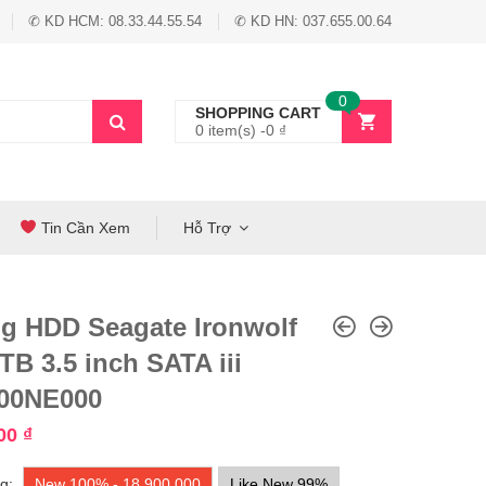
✆ KD HCM: 08.33.44.55.54
✆ KD HN: 037.655.00.64
0
SHOPPING CART
0 item(s) -
0
₫
Tin Cần Xem
Hỗ Trợ
g HDD Seagate Ironwolf
TB 3.5 inch SATA iii
00NE000
000
₫
g:
New 100% - 18,900,000
Like New 99%