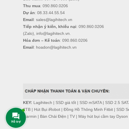
Thu mua
:
090.860.0206
Dự án
:
08.33.44.55.54
Email
:
sales@lagihitech.vn
Tiếp nhận ý kiến, khiếu nại
:
090.860.0206
(Zalo),
info@lagihitech.vn
.
Hóa đơn – Kế toán
:
090.860.0206
Email
:
hoadon@lagihitech.vn
KEY:
Lagihitech
|
SSD giá tốt
|
SSD mSATA
|
SSD 2.5 SAT
2TB
|
Hút Bụi iRobot
|
Đồng Hồ Thông Minh Fitbit
|
SSD Se
Garmin
|
Bàn Chải Điện
|
TV
|
Máy hút bụi cầm tay Dyson
Hỗ trợ