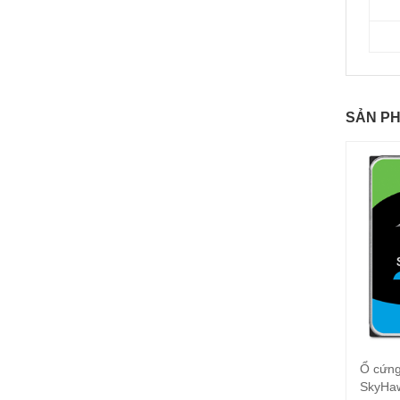
SẢN P
Ổ cứn
SkyHaw