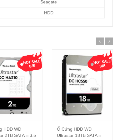
Seagate
HDD
g HDD WD
Ổ Cứng HDD WD
Ổ cứn
Đọc tiếp
Thêm vào giỏ hàng
ar 2TB SATA iii 3.5
Ultrastar 18TB SATA iii
SkyHa