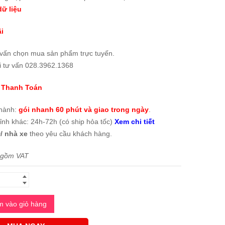
ữ liệu
i
 vấn chọn mua sản phẩm trực tuyến.
i tư vấn 028.3962.1368
 Thanh Toán
thành:
gói nhanh 60 phút và giao trong ngày
.
tỉnh khác: 24h-72h (có ship hỏa tốc)
Xem chi tiết
/ nhà xe
theo yêu cầu khách hàng.
 gồm VAT
 vào giỏ hàng