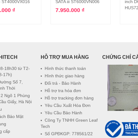
ii ST4000VX016
SATA iii ST6000VN006
inch 
HUS72
0.000
₫
7.950.000
₫
HITECH
HỖ TRỢ MUA HÀNG
CHỨNG CHỈ C
8-18h30 từ T2-
Hình thức thanh toán
8-17h)
Hình thức giao hàng
Đường Số 7,
Đổi trả - Bảo Hành
nh Thới
Hỗ trợ tra hóa đơn
 2 Ngõ 1 Phùng
Hỗ trợ tracking đơn hàng
Cầu Giấy, Hà Nội
Yêu Cầu Xuất Hóa Đơn
u
Yêu Cầu Bảo Hành
ách Bảo Mật
Công Ty TNHH Green Leaf
ụng
Tech
g cấp
Số GPĐKGP: 778561/22