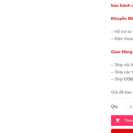
bảo hành d
Khuyến Mã
– Hỗ trợ tư
– Điện thoạ
Giao Hàng
– Ship nội 
– Ship các 
– Ship
COD
Giá đã bao
Qty:
Thêm