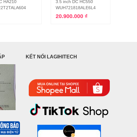
DC HA210
3.5 inch DC HC550
SATA 
2T2TALA604
WUH721818ALE6L4
7.25
20.900.000
₫
ẤP
KẾT NỐI LAGIHITECH