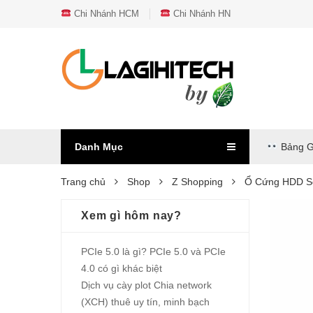
Chi Nhánh HCM
Chi Nhánh HN
Danh Mục
Bảng G
Trang chủ
Shop
Z Shopping
Ổ Cứng HDD Sea
Xem gì hôm nay?
PCIe 5.0 là gì? PCIe 5.0 và PCIe
4.0 có gì khác biệt
Dịch vụ cày plot Chia network
(XCH) thuê uy tín, minh bạch