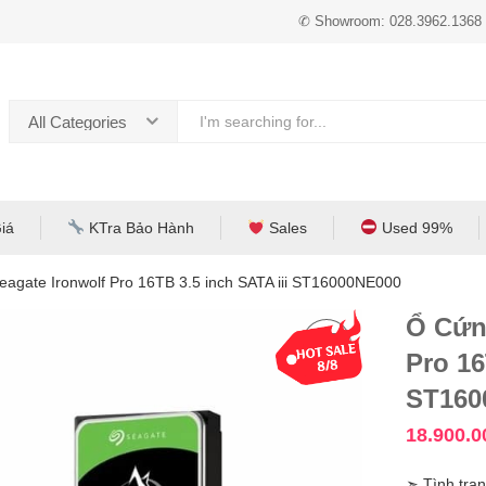
✆ Showroom: 028.3962.1368
All Categories
iá
KTra Bảo Hành
Sales
Used 99%
gate Ironwolf Pro 16TB 3.5 inch SATA iii ST16000NE000
Ổ Cứn
Pro 16
ST160
18.900.
➣ Tình trạn