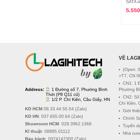
SATA i
5.55
VỀ LAGI
(Open: 0
>T7, CN 0
CN1: 1 
Address:
1 Đường số 7, Phường Bình
Phường Bì
Thới (P8 Q11 cũ)
CN2: Số
1/2 P. Chí Kiên, Cầu Giấy, HN
Chí Kiên, 
KD HCM
:
08.33.44.55.54
(Zalo)
Giới thiệ
KD HN
:
037.655.00.64
(Zalo)
Chính S
Showroom HCM
:
028.3962.1368
Tuyển d
Kĩ thuật
:
08885.01112
Nhà cun
Bảo hành
:
0974147300
(Zalo)