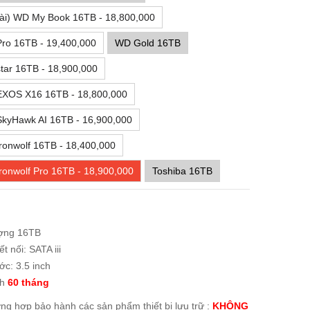
ài) WD My Book 16TB - 18,800,000
ro 16TB - 19,400,000
WD Gold 16TB
tar 16TB - 18,900,000
EXOS X16 16TB - 18,800,000
SkyHawk AI 16TB - 16,900,000
ronwolf 16TB - 18,400,000
ronwolf Pro 16TB - 18,900,000
Toshiba 16TB
ợng 16TB
t nối: SATA iii
ớc: 3.5 inch
nh
60 tháng
ờng hợp bảo hành các sản phẩm thiết bị lưu trữ :
KHÔNG