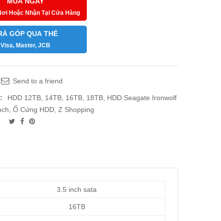
MUA NGAY
Nơi Hoặc Nhận Tại Cửa Hàng
RẢ GÓP QUA THẺ
Visa, Master, JCB
Send to a friend
:
HDD 12TB, 14TB, 16TB, 18TB
,
HDD Seagate Ironwolf
nch
,
Ổ Cứng HDD
,
Z Shopping
3.5 inch sata
16TB