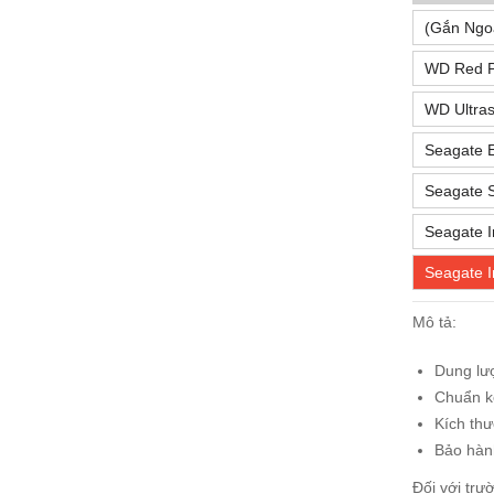
(Gắn Ngo
WD Red P
WD Ultras
Seagate 
Seagate 
Seagate I
Seagate I
Mô tả:
Dung lư
Chuẩn kế
Kích thư
Bảo hà
Đối với trư