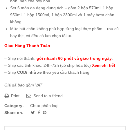
hơn, hạn chế oxy hóa.
Set 6 món đa dạng dung tích – gồm 2 hộp 570ml, 1 hộp
950ml, 1 hộp 1500ml, 1 hộp 2300ml và 1 máy bơm chân
không
Mức hút chân không phù hợp từng loại thực phẩm – rau củ
hay thịt, cá đều có lựa chọn tối ưu
Giao Hàng Thanh Toán
– Ship nội thành:
gói nhanh 60 phút và giao trong ngày
.
– Ship các tỉnh khác: 24h-72h (có ship hỏa tốc)
Xem chi tiết
– Ship
COD/ nhà xe
theo yêu cầu khách hàng.
Giá đã bao gồm VAT
Print
Send to a friend
Category:
Chưa phân loại
Share on: