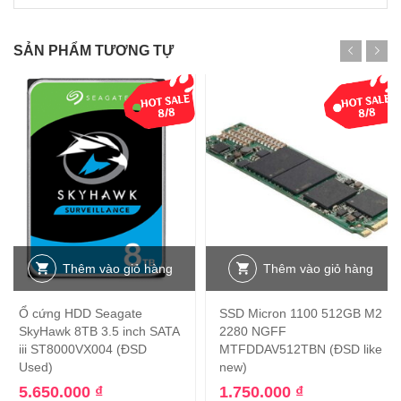
SẢN PHẨM TƯƠNG TỰ
Thêm vào giỏ hàng
Thêm vào giỏ hàng
Ổ cứng HDD Seagate
SSD Micron 1100 512GB M2
SkyHawk 8TB 3.5 inch SATA
2280 NGFF
iii ST8000VX004 (ĐSD
MTFDDAV512TBN (ĐSD like
Used)
new)
5.650.000
₫
1.750.000
₫