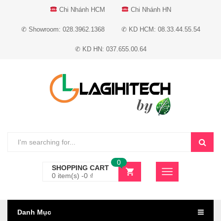
Chi Nhánh HCM
Chi Nhánh HN
✆ Showroom: 028.3962.1368
✆ KD HCM: 08.33.44.55.54
✆ KD HN: 037.655.00.64
0
SHOPPING CART
0 item(s) -
0
₫
Danh Mục