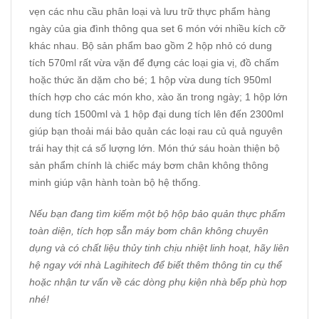
vẹn các nhu cầu phân loại và lưu trữ thực phẩm hàng
ngày của gia đình thông qua set 6 món với nhiều kích cỡ
khác nhau. Bộ sản phẩm bao gồm 2 hộp nhỏ có dung
tích 570ml rất vừa vặn để đựng các loại gia vị, đồ chấm
hoặc thức ăn dặm cho bé; 1 hộp vừa dung tích 950ml
thích hợp cho các món kho, xào ăn trong ngày; 1 hộp lớn
dung tích 1500ml và 1 hộp đại dung tích lên đến 2300ml
giúp bạn thoải mái bảo quản các loại rau củ quả nguyên
trái hay thịt cá số lượng lớn. Món thứ sáu hoàn thiện bộ
sản phẩm chính là chiếc máy bơm chân không thông
minh giúp vận hành toàn bộ hệ thống.
Nếu bạn đang tìm kiếm một bộ hộp bảo quản thực phẩm
toàn diện, tích hợp sẵn máy bơm chân không chuyên
dụng và có chất liệu thủy tinh chịu nhiệt linh hoạt, hãy liên
hệ ngay với nhà
Lagihitech
để biết thêm thông tin cụ thể
hoặc nhận tư vấn về các dòng phụ kiện nhà bếp phù hợp
nhé!