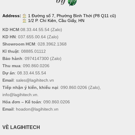
Address:
1 Đường số 7, Phường Bình Thới (P8 Q11 cũ)
1/2 P. Chí Kiên, Cầu Giấy, HN
KD HCM
:
08.33.44.55.54
(Zalo)
KD HN
:
037.655.00.64
(Zalo)
Showroom HCM
:
028.3962.1368
Kĩ thuật
:
08885.01112
Bảo hành
:
0974147300
(Zalo)
Thu mua
:
090.860.0206
Dự án
:
08.33.44.55.54
Email
:
sales@lagihitech.vn
Tiếp nhận ý kiến, khiếu nại
:
090.860.0206
(Zalo),
info@lagihitech.vn
.
Hóa đơn – Kế toán
:
090.860.0206
Email
:
hoadon@lagihitech.vn
VỀ LAGIHITECH