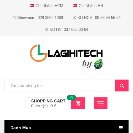
Chi Nhánh HCM
Chi Nhánh HN
✆ Showroom: 028.3962.1368
✆ KD HCM: 08.33.44.55.54
✆ KD HN: 037.655.00.64
0
SHOPPING CART
0 item(s) -
0
₫
Danh Mục