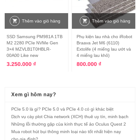
Thêm vào giỏ hàng
Thêm vào giỏ hàng
SSD Samsung PM981A 1TB
Phụ kiện lau nhà cho iRobot
M2 2280 PCIe NVMe Gen
Braava Jet M6 (6110)
3×4 MZVLB1T0HBLR-
Extolife (4 miếng lau ướt và
00A00 Like new
4 miếng lau khô)
3.250.000
₫
800.000
₫
Xem gì hôm nay?
PCIe 5.0 là gì? PCIe 5.0 và PCIe 4.0 có gì khác biệt
Dịch vụ cày plot Chia network (XCH) thuê uy tín, minh bạch
Những lỗi thường gặp của kính thực tế ảo Oculus Quest 2
Mua robot hút bụi thông minh loại nào tốt nhất hiện nay
cho gia đình?