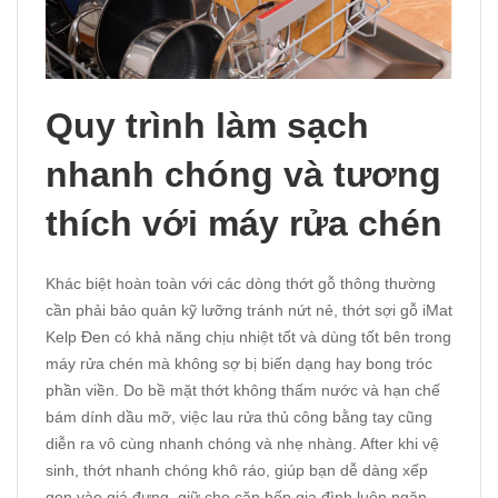
Quy trình làm sạch
nhanh chóng và tương
thích với máy rửa chén
Khác biệt hoàn toàn với các dòng thớt gỗ thông thường
cần phải bảo quản kỹ lưỡng tránh nứt nẻ, thớt sợi gỗ iMat
Kelp Đen có khả năng chịu nhiệt tốt và dùng tốt bên trong
máy rửa chén mà không sợ bị biến dạng hay bong tróc
phần viền. Do bề mặt thớt không thấm nước và hạn chế
bám dính dầu mỡ, việc lau rửa thủ công bằng tay cũng
diễn ra vô cùng nhanh chóng và nhẹ nhàng. After khi vệ
sinh, thớt nhanh chóng khô ráo, giúp bạn dễ dàng xếp
gọn vào giá đựng, giữ cho căn bếp gia đình luôn ngăn