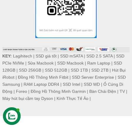
KEY:
Lagihitech
|
SSD giá tốt
|
SSD mSATA
|
SSD 2.5 SATA
|
SSD
PCIe NVMe
|
Sửa Macbook
|
SSD Macbook
|
Ram Laptop
|
SSD
128GB
|
SSD 256GB
|
SSD 512GB
|
SSD 1TB
|
SSD 2TB
|
Hút Bụi
iRobot
|
Đồng Hồ Thông Minh Fitbit
|
SSD Server Enterprise
|
SSD
Samsung
|
RAM Laptop DDR4
|
SSD Intel
|
SSD WD
|
Ổ Cứng Di
Động
|
Foreo
|
Đồng Hồ Thông Minh Garmin
|
Bàn Chải Điện
|
TV
|
Máy hút bụi cầm tay Dyson
|
Kính Thực Tế Ảo
|