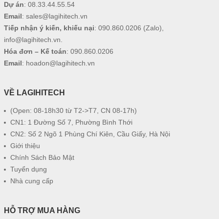
Dự án
:
08.33.44.55.54
Email
:
sales@lagihitech.vn
Tiếp nhận ý kiến, khiếu nại
:
090.860.0206
(Zalo),
info@lagihitech.vn
.
Hóa đơn – Kế toán
:
090.860.0206
Email
:
hoadon@lagihitech.vn
VỀ LAGIHITECH
(Open: 08-18h30 từ T2->T7, CN 08-17h)
CN1: 1 Đường Số 7, Phường Bình Thới
CN2: Số 2 Ngõ 1 Phùng Chí Kiên, Cầu Giấy, Hà Nội
Giới thiệu
Chính Sách Bảo Mật
Tuyển dụng
Nhà cung cấp
HỖ TRỢ MUA HÀNG