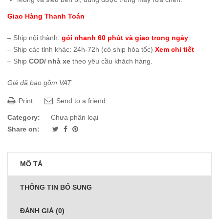
Giao Hàng Thanh Toán
– Ship nội thành:
gói nhanh 60 phút và giao trong ngày
.
– Ship các tỉnh khác: 24h-72h (có ship hỏa tốc)
Xem chi tiết
– Ship
COD/ nhà xe
theo yêu cầu khách hàng.
Giá đã bao gồm VAT
Print
Send to a friend
Category:
Chưa phân loại
Share on:
MÔ TẢ
THÔNG TIN BỔ SUNG
ĐÁNH GIÁ (0)