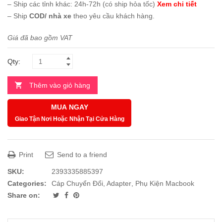
– Ship các tỉnh khác: 24h-72h (có ship hỏa tốc)
Xem chi tiết
– Ship
COD/ nhà xe
theo yêu cầu khách hàng.
Giá đã bao gồm VAT
Qty:
Thêm vào giỏ hàng
MUA NGAY
Giao Tận Nơi Hoặc Nhận Tại Cửa Hàng
Print
Send to a friend
SKU:
2393335885397
Categories:
Cáp Chuyển Đổi, Adapter
,
Phụ Kiện Macbook
Share on: