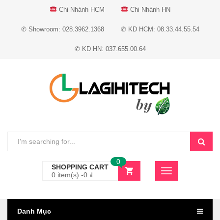
Chi Nhánh HCM
Chi Nhánh HN
✆ Showroom: 028.3962.1368
✆ KD HCM: 08.33.44.55.54
✆ KD HN: 037.655.00.64
0
SHOPPING CART
0 item(s) -
0
₫
Danh Mục