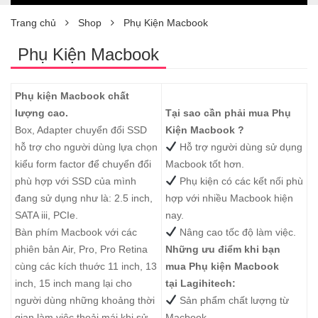
Trang chủ
Shop
Phụ Kiện Macbook
Phụ Kiện Macbook
Phụ kiện Macbook chất
lượng cao.
Tại sao cần phải mua Phụ
Box, Adapter chuyển đổi SSD
Kiện Macbook ?
hỗ trợ cho người dùng lựa chọn
Hỗ trợ người dùng sử dụng
kiểu form factor để chuyển đổi
Macbook tốt hơn.
phù hợp với SSD của mình
Phụ kiện có các kết nối phù
đang sử dụng như là: 2.5 inch,
hợp với nhiều Macbook hiện
SATA iii, PCIe.
nay.
Bàn phím Macbook
với các
Nâng cao tốc độ làm việc.
phiên bản Air, Pro, Pro Retina
Những ưu điểm khi bạn
cùng các kích thuớc 11 inch, 13
mua Phụ kiện Macbook
inch, 15 inch mang lại cho
tại
Lagihitech
:
người dùng những khoảng thời
Sản phẩm chất lượng từ
gian làm việc thoải mái khi sử
Macbook.