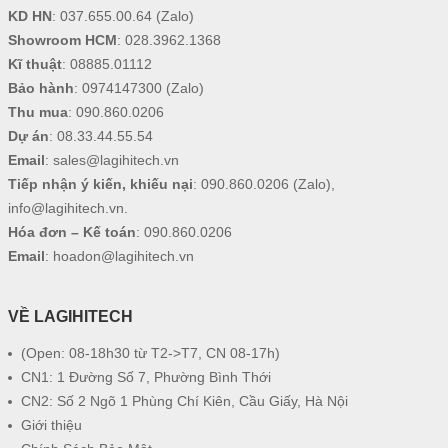
KD HN
:
037.655.00.64
(Zalo)
Showroom HCM
:
028.3962.1368
Kĩ thuật
:
08885.01112
Bảo hành
:
0974147300
(Zalo)
Thu mua
:
090.860.0206
Dự án
:
08.33.44.55.54
Email
:
sales@lagihitech.vn
Tiếp nhận ý kiến, khiếu nại
:
090.860.0206
(Zalo),
info@lagihitech.vn
.
Hóa đơn – Kế toán
:
090.860.0206
Email
:
hoadon@lagihitech.vn
VỀ LAGIHITECH
(Open: 08-18h30 từ T2->T7, CN 08-17h)
CN1: 1 Đường Số 7, Phường Bình Thới
CN2: Số 2 Ngõ 1 Phùng Chí Kiên, Cầu Giấy, Hà Nội
Giới thiệu