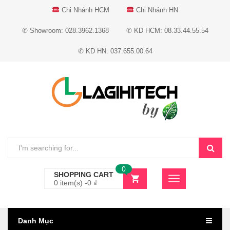
Chi Nhánh HCM
Chi Nhánh HN
✆ Showroom: 028.3962.1368
✆ KD HCM: 08.33.44.55.54
✆ KD HN: 037.655.00.64
0
SHOPPING CART
0 item(s) -
0
₫
Danh Mục