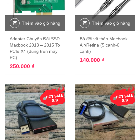
Thêm vào giỏ hàng
Thêm vào giỏ hàng
Adapter Chuyển Đổi SSD
Bộ đôi vít tháo Macbook
Macbook 2013 – 2015 To
Air/Retina (5 cạnh-6
PCIe X4 (dùng trên máy
cạnh)
PC)
140.000
₫
250.000
₫