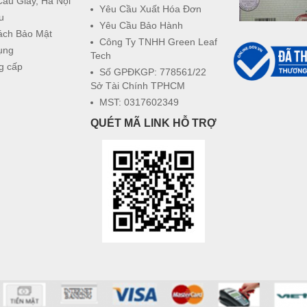
Cầu Giấy, Hà Nội
Yêu Cầu Xuất Hóa Đơn
u
Yêu Cầu Bảo Hành
ách Bảo Mật
Công Ty TNHH Green Leaf
ụng
Tech
g cấp
Số GPĐKGP: 778561/22
Sở Tài Chính TPHCM
MST: 0317602349
QUÉT MÃ LINK HỖ TRỢ