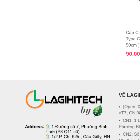
Cáp C
Type C
50cm )
90.0
VỀ LAGI
(Open: 0
>T7, CN 0
CN1: 1 
Address:
1 Đường số 7, Phường Bình
Phường Bì
Thới (P8 Q11 cũ)
CN2: Số
1/2 P. Chí Kiên, Cầu Giấy, HN