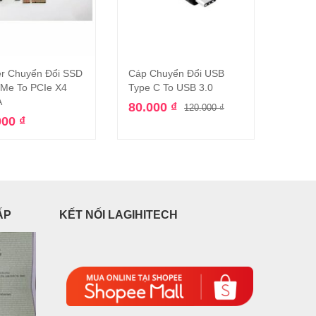
er Chuyển Đổi SSD
Cáp Chuyển Đổi USB
Cáp C
Thêm vào giỏ hàng
Thêm vào giỏ hàng
Me To PCIe X4
Type C To USB 3.0
To M2
A
80.000
₫
1.10
120.000
₫
000
₫
ẤP
KẾT NỐI LAGIHITECH