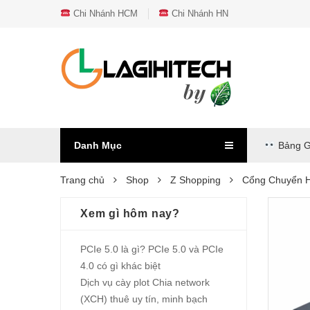
Chi Nhánh HCM
Chi Nhánh HN
Danh Mục
Bảng G
Trang chủ
Shop
Z Shopping
Cổng Chuyển H
Xem gì hôm nay?
PCIe 5.0 là gì? PCIe 5.0 và PCIe
4.0 có gì khác biệt
Dịch vụ cày plot Chia network
(XCH) thuê uy tín, minh bạch