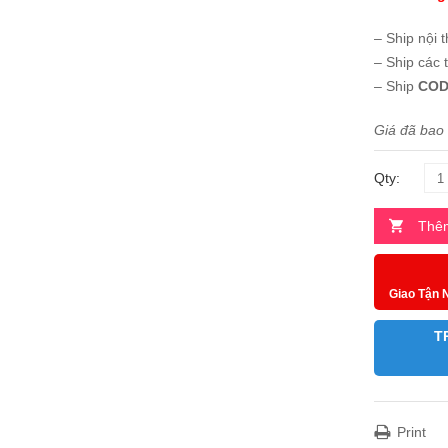
– Ship nội 
– Ship các 
– Ship
COD
Giá đã bao
Qty:
Thêm
Giao Tận 
T
Print