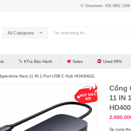
✆ Showroom: 028.3962.1368
All Categories
iá
KTra Bảo Hành
Sales
Used 99%
yperdrive Next 11 IN 1 Port USB C Hub HD4006GL
Cổng 
11 IN 
HD40
2.990.0
Sp cùng th