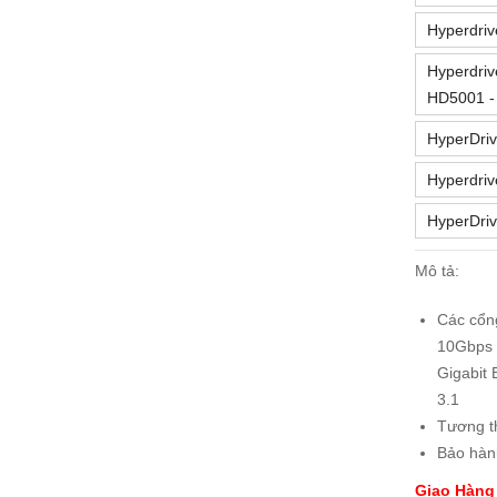
Hyperdriv
Hyperdri
HD5001 -
HyperDri
Hyperdriv
HyperDri
Mô tả:
Các cổn
10Gbps 
Gigabit
3.1
Tương t
Bảo hàn
Giao Hàng