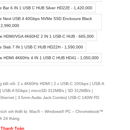
e Bar 6 IN 1 USB C HUB Silver HD22E - 1,420,000
ve Next USB 4 40Gbps NVMe SSD Enclosure Black
 2,990,000
ve HDMI/VGA 4K60HZ 2 IN 1 USB-C HUB - 665,000
e Slab 7 IN 1 USB C HUB HD22H - 1,590,000
ve HDMI 4K60Hz 4 IN 1 USB C HUB HD41 - 1,050,000
g kết nối: 2 x 4K60Hz HDMI | 2 x USB-C 10Gbps | USB-A
| USB-A 5Gbps | microSD 312MB/s | SD 312MB/s |
 Ethernet | 3.5mm Audio Jack Combo| USB-C 140W PD
hích với thiết bị: Mac® – Windows® PC – Chromebook™
h 24 tháng
 Thanh Toán