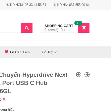
✆ KD HCM: 08.33.44.55.54
✆ KD HN: 037.655.00.64
0
SHOPPING CART
0 item(s) -
0
₫
Tin Cần Xem
Hỗ Trợ
Chuyển Hyperdrive Next
1 Port USB C Hub
06GL
00
₫
ương hiệu