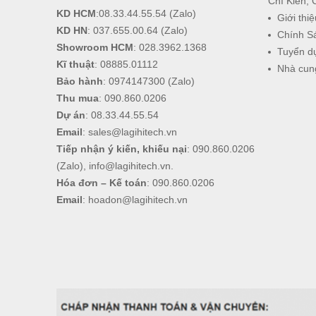
Chí Kiên, 
KD HCM
:
08.33.44.55.54
(Zalo)
Giới thiệ
KD HN
:
037.655.00.64
(Zalo)
Chính S
Showroom HCM
:
028.3962.1368
Tuyển d
Kĩ thuật
:
08885.01112
Nhà cun
Bảo hành
:
0974147300
(Zalo)
Thu mua
:
090.860.0206
Dự án
:
08.33.44.55.54
Email
:
sales@lagihitech.vn
Tiếp nhận ý kiến, khiếu nại
:
090.860.0206
(Zalo),
info@lagihitech.vn
.
Hóa đơn – Kế toán
:
090.860.0206
Email
:
hoadon@lagihitech.vn