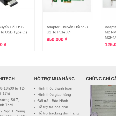
huyển Đổi USB
Adapter Chuyển Đổi SSD
Adapt
Thêm vào giỏ hàng
Thêm vào giỏ hàng
 to USB Type C (
U2 To PCIe X4
M2 NV
M2P4
850.000
₫
00
₫
125.
HITECH
HỖ TRỢ MUA HÀNG
CHỨNG CHỈ C
8-18h30 từ T2-
Hình thức thanh toán
8-17h)
Hình thức giao hàng
Đường Số 7,
Đổi trả - Bảo Hành
nh Thới
Hỗ trợ tra hóa đơn
 2 Ngõ 1 Phùng
Hỗ trợ tracking đơn hàng