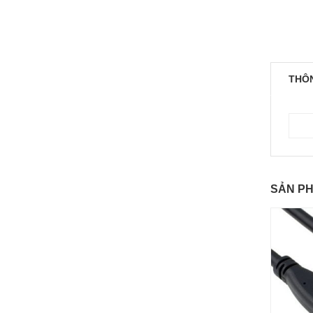
THÔN
SẢN P