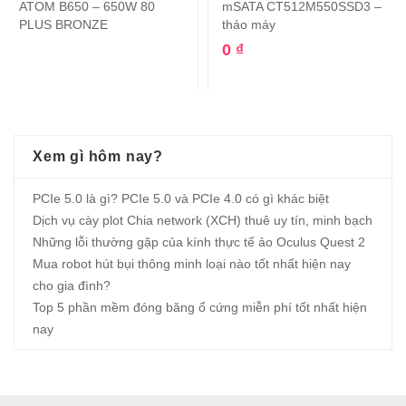
ATOM B650 – 650W 80
mSATA CT512M550SSD3 –
PLUS BRONZE
tháo máy
0
₫
Xem gì hôm nay?
PCIe 5.0 là gì? PCIe 5.0 và PCIe 4.0 có gì khác biệt
Dịch vụ cày plot Chia network (XCH) thuê uy tín, minh bạch
Những lỗi thường gặp của kính thực tế ảo Oculus Quest 2
Mua robot hút bụi thông minh loại nào tốt nhất hiện nay
cho gia đình?
Top 5 phần mềm đóng băng ổ cứng miễn phí tốt nhất hiện
nay