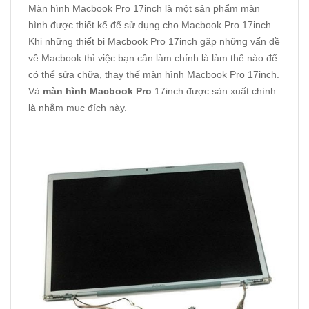
Màn hình Macbook Pro 17inch là một sản phẩm màn
hình được thiết kế để sử dụng cho Macbook Pro 17inch.
Khi những thiết bị Macbook Pro 17inch gặp những vấn đề
về Macbook thì việc bạn cần làm chính là làm thế nào để
có thể sửa chữa, thay thế màn hình Macbook Pro 17inch.
Và
màn hình Macbook Pro
17inch được sản xuất chính
là nhằm mục đích này.