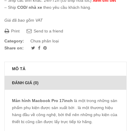
– Ship các tỉnh khác: 24h-72h (có ship hỏa tốc)
Xem chi tiết
– Ship
COD/ nhà xe
theo yêu cầu khách hàng.
Giá đã bao gồm VAT
Print
Send to a friend
Category:
Chưa phân loại
Share on:
MÔ TẢ
ĐÁNH GIÁ (0)
Màn hình Macbook Pro 17inch
là một trong những sản
phẩm phụ kiện được sản xuất bởi . là một thương hiệu
hàng đầu về công nghệ, bởi thế nên những phụ kiện của
thiết bị cũng cần được lấy trực tiếp từ hãng.