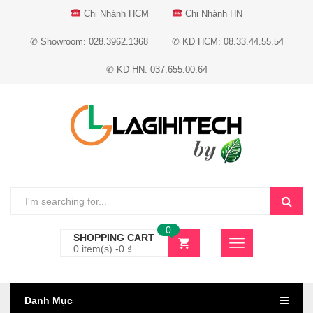
Chi Nhánh HCM
Chi Nhánh HN
✆ Showroom: 028.3962.1368
✆ KD HCM: 08.33.44.55.54
✆ KD HN: 037.655.00.64
0
SHOPPING CART
0 item(s) -
0
₫
Danh Mục