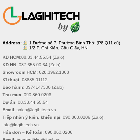
Address:
1 Đường số 7, Phường Bình Thới (P8 Q11 cũ)
1/2 P. Chí Kiên, Cầu Giấy, HN
KD HCM
:
08.33.44.55.54
(Zalo)
KD HN
:
037.655.00.64
(Zalo)
Showroom HCM
:
028.3962.1368
Kĩ thuật
:
08885.01112
Bảo hành
:
0974147300
(Zalo)
Thu mua
:
090.860.0206
Dự án
:
08.33.44.55.54
Email
:
sales@lagihitech.vn
Tiếp nhận ý kiến, khiếu nại
:
090.860.0206
(Zalo),
info@lagihitech.vn
.
Hóa đơn – Kế toán
:
090.860.0206
Email
:
hoadon@lagihitech.vn