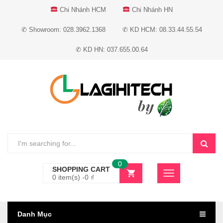
Chi Nhánh HCM
Chi Nhánh HN
✆ Showroom: 028.3962.1368
✆ KD HCM: 08.33.44.55.54
✆ KD HN: 037.655.00.64
0
SHOPPING CART
0 item(s) -
0
₫
Danh Mục