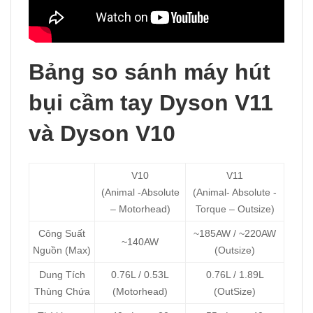
Bảng so sánh máy hút
bụi cầm tay Dyson V11
và Dyson V10
V10
V11
(Animal -Absolute
(Animal- Absolute -
– Motorhead)
Torque – Outsize)
Công Suất
~185AW / ~220AW
~140AW
Nguồn (Max)
(Outsize)
Dung Tích
0.76L / 0.53L
0.76L / 1.89L
Thùng Chứa
(Motorhead)
(OutSize)