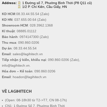
Address:
1 Đường số 7, Phường Bình Thới (P8 Q11 cũ)
1/2 P. Chí Kiên, Cầu Giấy, HN
KD HCM
:
08.33.44.55.54
(Zalo)
KD HN
:
037.655.00.64
(Zalo)
Showroom HCM
:
028.3962.1368
Kĩ thuật
:
08885.01112
Bảo hành
:
0974147300
(Zalo)
Thu mua
:
090.860.0206
Dự án
:
08.33.44.55.54
Email
:
sales@lagihitech.vn
Tiếp nhận ý kiến, khiếu nại
:
090.860.0206
(Zalo),
info@lagihitech.vn
.
Hóa đơn – Kế toán
:
090.860.0206
Email
:
hoadon@lagihitech.vn
VỀ LAGIHITECH
(Open: 08-18h30 từ T2->T7, CN 08-17h)
CN1: 1 Đường Số 7, Phường Bình Thới