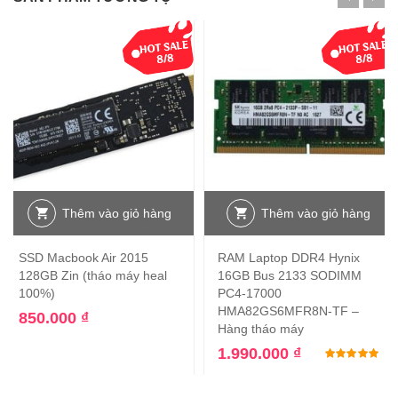
Thêm vào giỏ hàng
Thêm vào giỏ hàng
SSD Macbook Air 2015
RAM Laptop DDR4 Hynix
128GB Zin (tháo máy heal
16GB Bus 2133 SODIMM
100%)
PC4-17000
HMA82GS6MFR8N-TF –
850.000
₫
Hàng tháo máy
1.990.000
₫
Đư