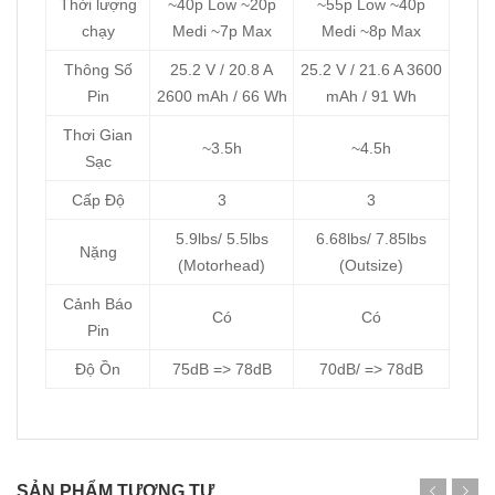
Thời lượng
~40p Low ~20p
~55p Low ~40p
chạy
Medi ~7p Max
Medi ~8p Max
Thông Số
25.2 V / 20.8 A
25.2 V / 21.6 A 3600
Pin
2600 mAh / 66 Wh
mAh / 91 Wh
Thơi Gian
~3.5h
~4.5h
Sạc
Cấp Độ
3
3
5.9lbs/ 5.5lbs
6.68lbs/ 7.85lbs
Nặng
(Motorhead)
(Outsize)
Cảnh Báo
Có
Có
Pin
Độ Ồn
75dB => 78dB
70dB/ => 78dB
SẢN PHẨM TƯƠNG TỰ