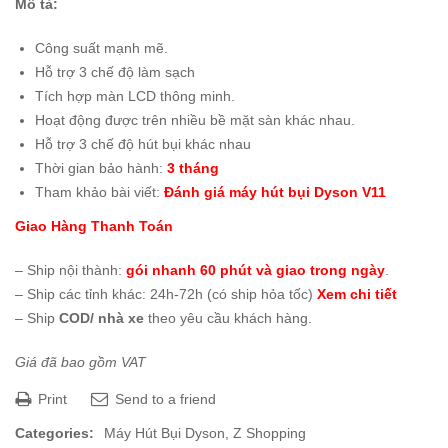
Mô tả:
Công suất mạnh mẽ.
Hỗ trợ 3 chế độ làm sạch
Tích hợp màn LCD thông minh.
Hoạt động được trên nhiều bề mặt sàn khác nhau.
Hỗ trợ 3 chế độ hút bụi khác nhau
Thời gian bảo hành:
3 tháng
Tham khảo bài viết:
Đánh giá máy hút bụi Dyson V11
Giao Hàng Thanh Toán
– Ship nội thành:
gói nhanh 60 phút và giao trong ngày
.
– Ship các tỉnh khác: 24h-72h (có ship hỏa tốc)
Xem chi tiết
– Ship
COD/ nhà xe
theo yêu cầu khách hàng.
Giá đã bao gồm VAT
Print
Send to a friend
Categories:
Máy Hút Bụi Dyson
,
Z Shopping