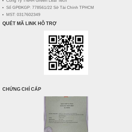
Công Ty TNHH Green Leaf Tech
Số GPĐKGP: 778561/22 Sở Tài Chính TPHCM
MST: 0317602349
QUÉT MÃ LINK HỖ TRỢ
CHỨNG CHỈ CẤP