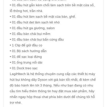
• 01 đầu hút gắn kèm chổi làm sạch trên bề mặt cửa sổ,
lỗ thông hơi, trần nhà
• 01 đầu hút làm sạch bề mặt của bàn, ghế.
• 01 đầu hút dẹt làm sạch kẽ nhỏ
• 01 đầu hút ga giường, salon
• 01 đầu bàn chải bụi mềm
• 01 đầu bàn chải bụi bẩn cứng đầu
• 1 Clip để giữ đầu cọ
• 01 Bộ sách hướng dẫn
• 01 đế sạc loại đứng
• 01 ống trung nối dài
• 01 Dock treo sạc
LagiHitech là hệ thống chuyên cung cấp các thiết bị máy
hút bụi không dây Dyson với giá bán tốt nhất, đi kèm chế
độ bảo hành lên tới 3 tháng. Nếu như bạn đang có nhu
cầu tìm hiểu thêm thông tin hay đặt mua sản phẩm, hãy
nhấn ngay hộp thoại chat phía bên dưới để chúng tôi hỗ
trợ nhé.