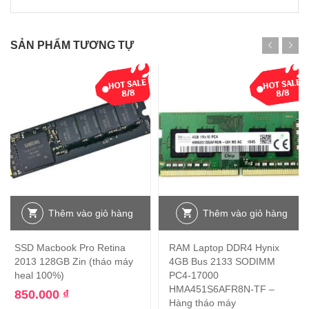
SẢN PHẨM TƯƠNG TỰ
Thêm vào giỏ hàng
Thêm vào giỏ hàng
SSD Macbook Pro Retina
RAM Laptop DDR4 Hynix
2013 128GB Zin (tháo máy
4GB Bus 2133 SODIMM
heal 100%)
PC4-17000
HMA451S6AFR8N-TF –
850.000
₫
Hàng tháo máy