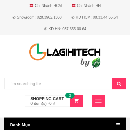
Chi Nhánh HCM
Chi Nhánh HN
✆ Showroom: 028.3962.1368
✆ KD HCM: 08.33.44.55.54
✆ KD HN: 037.655.00.64
0
SHOPPING CART
0 item(s) -
0
₫
Danh Mục