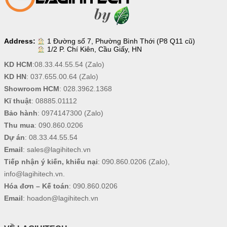
Address:
1 Đường số 7, Phường Bình Thới (P8 Q11 cũ)
1/2 P. Chí Kiên, Cầu Giấy, HN
KD HCM
:
08.33.44.55.54
(Zalo)
KD HN
:
037.655.00.64
(Zalo)
Showroom HCM
:
028.3962.1368
Kĩ thuật
:
08885.01112
Bảo hành
:
0974147300
(Zalo)
Thu mua
:
090.860.0206
Dự án
:
08.33.44.55.54
Email
:
sales@lagihitech.vn
Tiếp nhận ý kiến, khiếu nại
:
090.860.0206
(Zalo),
info@lagihitech.vn
.
Hóa đơn – Kế toán
:
090.860.0206
Email
:
hoadon@lagihitech.vn