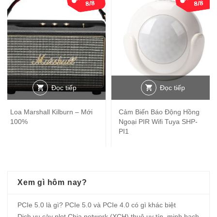
Đọc tiếp
Đọc tiếp
Loa Marshall Kilburn – Mới
Cảm Biến Báo Động Hồng
100%
Ngoại PIR Wifi Tuya SHP-
PI1
Xem gì hôm nay?
PCIe 5.0 là gì? PCIe 5.0 và PCIe 4.0 có gì khác biệt
Dịch vụ cày plot Chia network (XCH) thuê uy tín, minh bạch