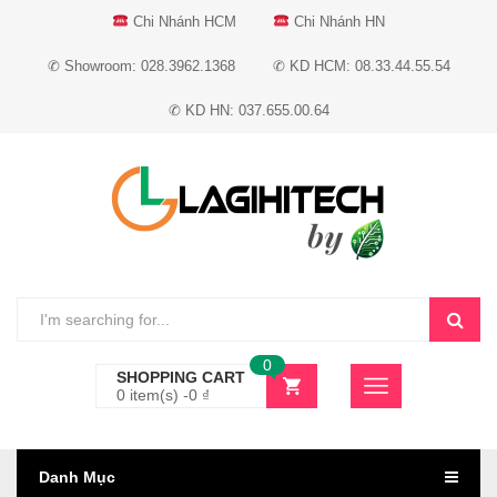
Chi Nhánh HCM
Chi Nhánh HN
✆ Showroom: 028.3962.1368
✆ KD HCM: 08.33.44.55.54
✆ KD HN: 037.655.00.64
0
SHOPPING CART
0 item(s) -
0
₫
Danh Mục