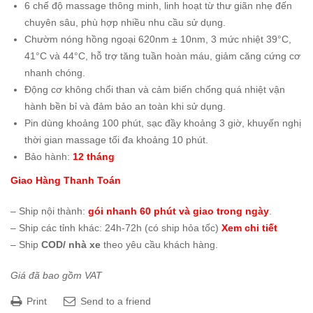
6 chế độ massage thông minh, linh hoạt từ thư giãn nhẹ đến
chuyên sâu, phù hợp nhiều nhu cầu sử dụng.
Chườm nóng hồng ngoại 620nm ± 10nm, 3 mức nhiệt 39°C,
41°C và 44°C, hỗ trợ tăng tuần hoàn máu, giảm căng cứng cơ
nhanh chóng.
Động cơ không chổi than và cảm biến chống quá nhiệt vận
hành bền bỉ và đảm bảo an toàn khi sử dụng.
Pin dùng khoảng 100 phút, sạc đầy khoảng 3 giờ, khuyến nghị
thời gian massage tối đa khoảng 10 phút.
Bảo hành:
12 tháng
Giao Hàng Thanh Toán
– Ship nội thành:
gói nhanh 60 phút và giao trong ngày
.
– Ship các tỉnh khác: 24h-72h (có ship hỏa tốc)
Xem chi tiết
– Ship
COD/ nhà xe
theo yêu cầu khách hàng.
Giá đã bao gồm VAT
Print
Send to a friend