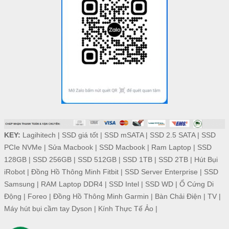
KEY:
Lagihitech
|
SSD giá tốt
|
SSD mSATA
|
SSD 2.5 SATA
|
SSD
PCIe NVMe
|
Sửa Macbook
|
SSD Macbook
|
Ram Laptop
|
SSD
128GB
|
SSD 256GB
|
SSD 512GB
|
SSD 1TB
|
SSD 2TB
|
Hút Bụi
iRobot
|
Đồng Hồ Thông Minh Fitbit
|
SSD Server Enterprise
|
SSD
Samsung
|
RAM Laptop DDR4
|
SSD Intel
|
SSD WD
|
Ổ Cứng Di
Động
|
Foreo
|
Đồng Hồ Thông Minh Garmin
|
Bàn Chải Điện
|
TV
|
Máy hút bụi cầm tay Dyson
|
Kính Thực Tế Ảo
|