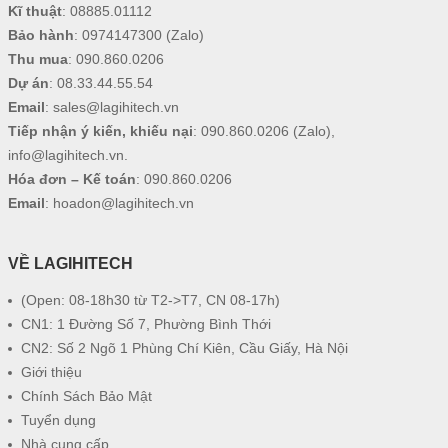
Kĩ thuật
:
08885.01112
Bảo hành
:
0974147300
(Zalo)
Thu mua
:
090.860.0206
Dự án
:
08.33.44.55.54
Email
:
sales@lagihitech.vn
Tiếp nhận ý kiến, khiếu nại
:
090.860.0206
(Zalo),
info@lagihitech.vn
.
Hóa đơn – Kế toán
:
090.860.0206
Email
:
hoadon@lagihitech.vn
VỀ LAGIHITECH
(Open: 08-18h30 từ T2->T7, CN 08-17h)
CN1: 1 Đường Số 7, Phường Bình Thới
CN2: Số 2 Ngõ 1 Phùng Chí Kiên, Cầu Giấy, Hà Nội
Giới thiệu
Chính Sách Bảo Mật
Tuyển dụng
Nhà cung cấp