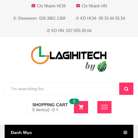
Chi Nhánh HCM
Chi Nhánh HN
✆ Showroom: 028.3962.1368
✆ KD HCM: 08.33.44.55.54
✆ KD HN: 037.655.00.64
0
SHOPPING CART
0 item(s) -
0
₫
Danh Mục