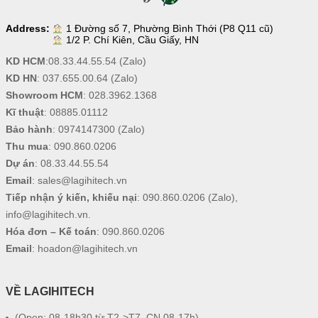
Address:
1 Đường số 7, Phường Bình Thới (P8 Q11 cũ)
1/2 P. Chí Kiên, Cầu Giấy, HN
KD HCM
:
08.33.44.55.54
(Zalo)
KD HN
:
037.655.00.64
(Zalo)
Showroom HCM
:
028.3962.1368
Kĩ thuật
:
08885.01112
Bảo hành
:
0974147300
(Zalo)
Thu mua
:
090.860.0206
Dự án
:
08.33.44.55.54
Email
:
sales@lagihitech.vn
Tiếp nhận ý kiến, khiếu nại
:
090.860.0206
(Zalo),
info@lagihitech.vn
.
Hóa đơn – Kế toán
:
090.860.0206
Email
:
hoadon@lagihitech.vn
VỀ LAGIHITECH
(Open: 08-18h30 từ T2->T7, CN 08-17h)