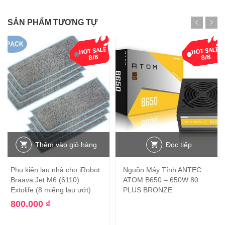
SẢN PHẨM TƯƠNG TỰ
Thêm vào giỏ hàng
Đọc tiếp
Phụ kiện lau nhà cho iRobot
Nguồn Máy Tính ANTEC
Braava Jet M6 (6110)
ATOM B650 – 650W 80
Extolife (8 miếng lau ướt)
PLUS BRONZE
800.000
₫