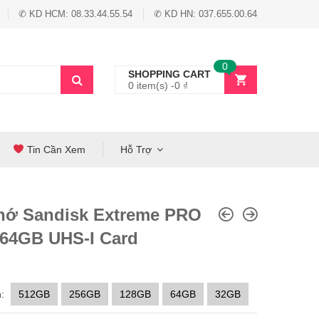
✆ KD HCM: 08.33.44.55.54
✆ KD HN: 037.655.00.64
0
SHOPPING CART
0 item(s) -
0
₫
Tin Cần Xem
Hỗ Trợ
hớ Sandisk Extreme PRO
64GB UHS-I Card
:
512GB
256GB
128GB
64GB
32GB