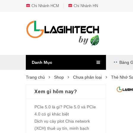
Chi Nhánh HCM
Chi Nhánh HN
Danh Mục
Bảng G
Trang chủ
Shop
Chưa phân loại
Thẻ Nhớ S
Xem gì hôm nay?
PCIe 5.0 là gì? PCIe 5.0 và PCIe
4.0 có gì khác biệt
Dịch vụ cày plot Chia network
(XCH) thuê uy tín, minh bạch