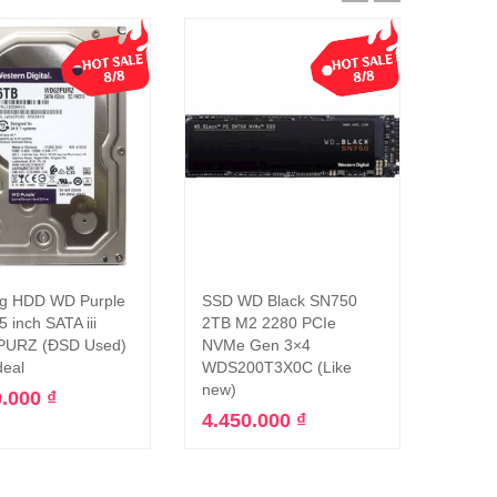
g HDD WD Purple
SSD WD Black SN750
Phụ ki
Thêm vào giỏ hàng
Thêm vào giỏ hàng
5 inch SATA iii
2TB M2 2280 PCIe
iRobo
URZ (ĐSD Used)
NVMe Gen 3×4
(6110)
deal
WDS200T3X0C (Like
lau ướ
new)
khô)
0.000
₫
4.450.000
₫
800.