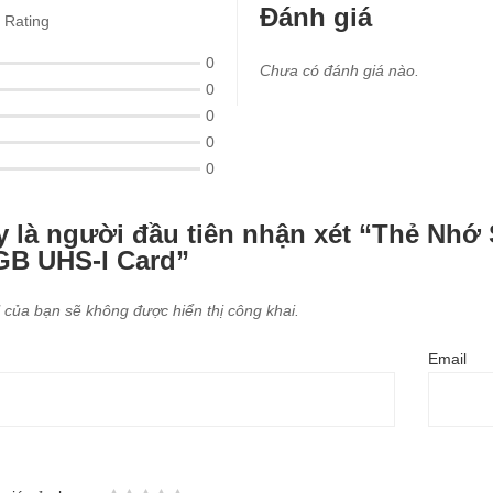
Đánh giá
Rating
0
Chưa có đánh giá nào.
0
0
0
0
y là người đầu tiên nhận xét “Thẻ Nh
GB UHS-I Card”
 của bạn sẽ không được hiển thị công khai.
Email