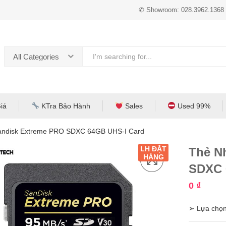
✆ Showroom: 028.3962.1368
All Categories
iá
KTra Bảo Hành
Sales
Used 99%
andisk Extreme PRO SDXC 64GB UHS-I Card
LH ĐẶT
Thẻ N
HÀNG
SDXC 
0
₫
➣ Lựa chọn