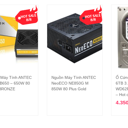
 Máy Tính ANTEC
Nguồn Máy Tính ANTEC
Ổ Cứn
Đọc tiếp
Đọc tiếp
B650 – 650W 80
NeoECO NE850G M
6TB 3.
BRONZE
850W 80 Plus Gold
WD62P
– Hot 
4.35