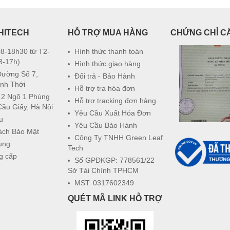
HITECH
HỖ TRỢ MUA HÀNG
CHỨNG CHỈ C
8-18h30 từ T2-
Hình thức thanh toán
8-17h)
Hình thức giao hàng
Đường Số 7,
Đổi trả - Bảo Hành
nh Thới
Hỗ trợ tra hóa đơn
 2 Ngõ 1 Phùng
Hỗ trợ tracking đơn hàng
Cầu Giấy, Hà Nội
Yêu Cầu Xuất Hóa Đơn
u
Yêu Cầu Bảo Hành
ách Bảo Mật
Công Ty TNHH Green Leaf
ụng
Tech
g cấp
Số GPĐKGP: 778561/22
Sở Tài Chính TPHCM
MST: 0317602349
QUÉT MÃ LINK HỖ TRỢ