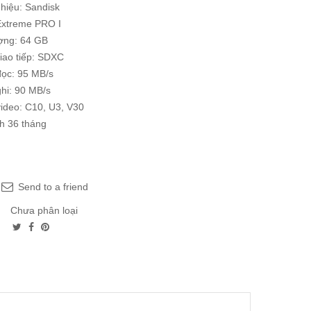
hiệu: Sandisk
Extreme PRO I
ợng: 64 GB
iao tiếp: SDXC
đọc: 95 MB/s
hi: 90 MB/s
ideo: C10, U3, V30
h 36 tháng
Send to a friend
Chưa phân loại