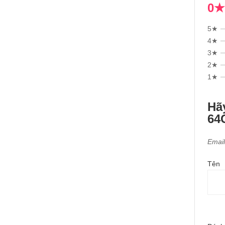
0★
5★
4★
3★
2★
1★
Hã
64
Email
Tên