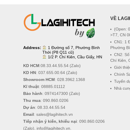
VỀ LAGI
(Open: 0
>T7, CN 0
CN1: 1 
Address:
1 Đường số 7, Phường Bình
Phường Bì
Thới (P8 Q11 cũ)
CN2: Số
1/2 P. Chí Kiên, Cầu Giấy, HN
Chí Kiên, 
KD HCM
:
08.33.44.55.54
(Zalo)
Giới thiệ
KD HN
:
037.655.00.64
(Zalo)
Chính S
Showroom HCM
:
028.3962.1368
Tuyển d
Kĩ thuật
:
08885.01112
Nhà cun
Bảo hành
:
0974147300
(Zalo)
Thu mua
:
090.860.0206
Dự án
:
08.33.44.55.54
Email
:
sales@lagihitech.vn
Tiếp nhận ý kiến, khiếu nại
:
090.860.0206
(Zalo),
info@lagihitech.vn
.