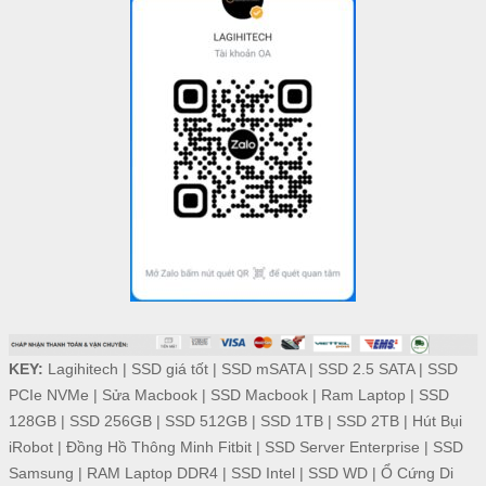
KEY:
Lagihitech
|
SSD giá tốt
|
SSD mSATA
|
SSD 2.5 SATA
|
SSD
PCIe NVMe
|
Sửa Macbook
|
SSD Macbook
|
Ram Laptop
|
SSD
128GB
|
SSD 256GB
|
SSD 512GB
|
SSD 1TB
|
SSD 2TB
|
Hút Bụi
iRobot
|
Đồng Hồ Thông Minh Fitbit
|
SSD Server Enterprise
|
SSD
Samsung
|
RAM Laptop DDR4
|
SSD Intel
|
SSD WD
|
Ổ Cứng Di