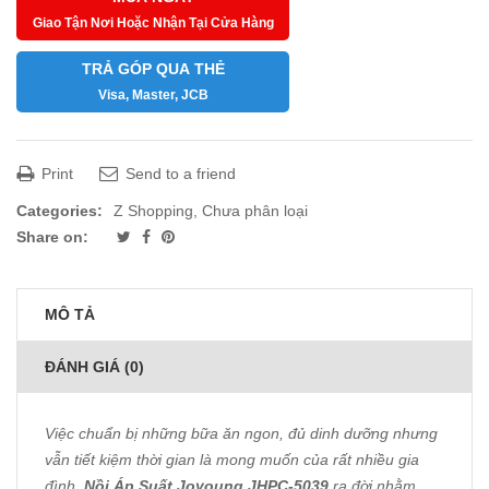
Giao Tận Nơi Hoặc Nhận Tại Cửa Hàng
TRẢ GÓP QUA THẺ
Visa, Master, JCB
Print
Send to a friend
Categories:
Z Shopping
,
Chưa phân loại
Share on:
MÔ TẢ
ĐÁNH GIÁ (0)
Việc chuẩn bị những bữa ăn ngon, đủ dinh dưỡng nhưng
vẫn tiết kiệm thời gian là mong muốn của rất nhiều gia
đình.
Nồi Áp Suất Joyoung JHPC-5039
ra đời nhằm