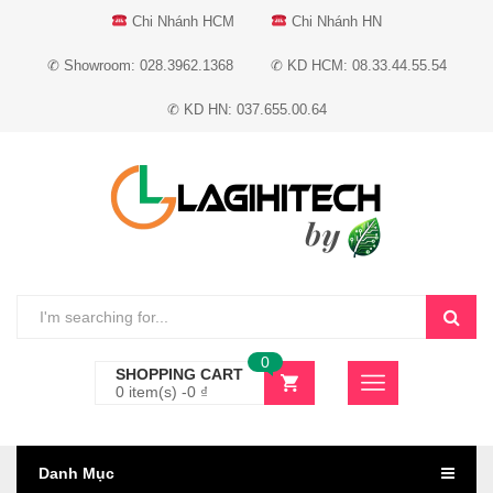
Chi Nhánh HCM
Chi Nhánh HN
✆ Showroom: 028.3962.1368
✆ KD HCM: 08.33.44.55.54
✆ KD HN: 037.655.00.64
0
SHOPPING CART
0 item(s) -
0
₫
Danh Mục