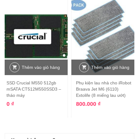
Thêm vào giỏ hàng
Thêm vào giỏ hàng
SSD Crucial M550 512gb
Phụ kiện lau nhà cho iRobot
mSATA CT512M550SSD3 –
Braava Jet M6 (6110)
tháo máy
Extolife (8 miếng lau ướt)
0
₫
800.000
₫