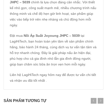
JHPC – 5039
chính là lựa chọn đáng cân nhắc. Với thiết
kế nhỏ gọn, công suất mạnh mẽ, nhiều chương trình nấu
thông minh và chế độ hẹn giờ linh hoạt, sản phẩm giúp
việc vào bếp trở nên nhẹ nhàng và chủ động hơn mỗi
ngày.
Đặt mua
Nồi Áp Suất Joyoung JHPC – 5039
tại
LagiHiTech, bạn hoàn toàn yên tâm về sản phẩm chính
hãng, bảo hành 24 tháng, cùng dịch vụ tư vấn tận tâm và
hỗ trợ nhanh chóng. Đây là giải pháp nấu ăn hiện đại,
phù hợp cho cả gia đình nhỏ lẫn gia đình đông người,
giúp bạn chăm sóc bữa ăn trọn vẹn hơn mỗi ngày.
Liên hệ
LagiHiTech
ngay hôm nay để được tư vấn chi tiết
và nhận ưu đãi tốt nhất .
SẢN PHẨM TƯƠNG TỰ