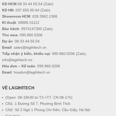
KD HCM
:
08.33.44.55.54
(Zalo)
KD HN
:
037.655.00.64
(Zalo)
Showroom HCM
:
028.3962.1368
Kĩ thuật
:
08885.01112
Bảo hành
:
0974147300
(Zalo)
Thu mua
:
090.860.0206
Dự án
:
08.33.44.55.54
Email
:
sales@lagihitech.vn
Tiếp nhận ý kiến, khiếu nại
:
090.860.0206
(Zalo),
info@lagihitech.vn
.
Hóa đơn – Kế toán
:
090.860.0206
Email
:
hoadon@lagihitech.vn
VỀ LAGIHITECH
(Open: 08-18h30 từ T2->T7, CN 08-17h)
CN1: 1 Đường Số 7, Phường Bình Thới
CN2: Số 2 Ngõ 1 Phùng Chí Kiên, Cầu Giấy, Hà Nội