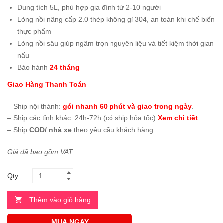
Dung tích 5L, phù hợp gia đình từ 2-10 người
Lòng nồi nâng cấp 2.0 thép không gỉ 304, an toàn khi chế biến
thực phẩm
Lòng nồi sâu giúp ngâm trọn nguyên liệu và tiết kiệm thời gian
nấu
Bảo hành
24 tháng
Giao Hàng Thanh Toán
– Ship nội thành:
gói nhanh 60 phút và giao trong ngày
.
– Ship các tỉnh khác: 24h-72h (có ship hỏa tốc)
Xem chi tiết
– Ship
COD/ nhà xe
theo yêu cầu khách hàng.
Giá đã bao gồm VAT
Qty:
Thêm vào giỏ hàng
MUA NGAY