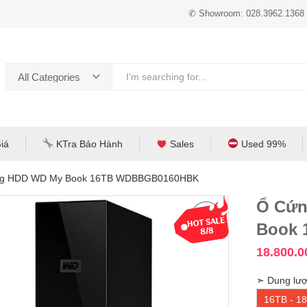
✆ Showroom: 028.3962.1368
All Categories
iá
KTra Bảo Hành
Sales
Used 99%
ng HDD WD My Book 16TB WDBBGB0160HBK
Ổ Cứn
Book
18.800.
➣ Dung lượ
16TB - 18