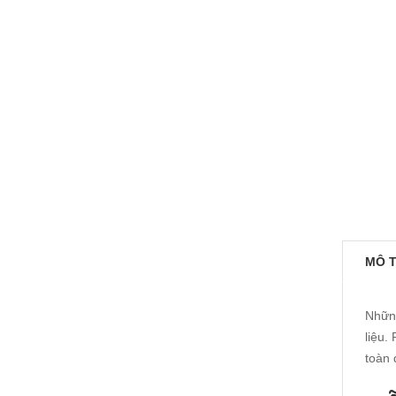
MÔ 
Những
liệu.
toàn 