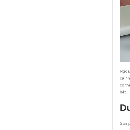
Ngoài
cá nh
có th
hết.
Du
Sản p