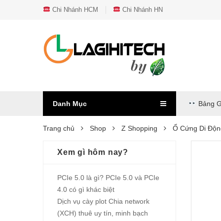
Chi Nhánh HCM
Chi Nhánh HN
Danh Mục
Bảng G
Trang chủ
Shop
Z Shopping
Ổ Cứng Di Độ
Xem gì hôm nay?
PCIe 5.0 là gì? PCIe 5.0 và PCIe
4.0 có gì khác biệt
Dịch vụ cày plot Chia network
(XCH) thuê uy tín, minh bạch