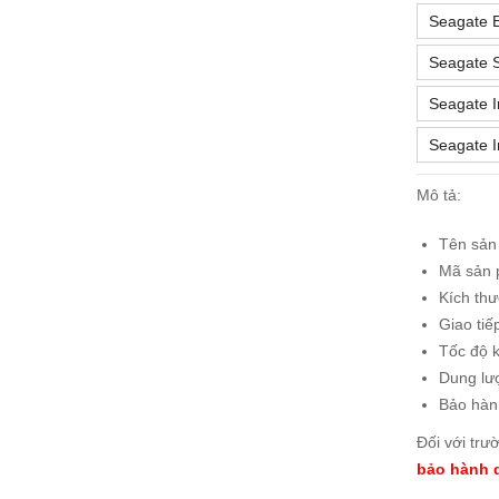
Seagate 
Seagate 
Seagate I
Seagate I
Mô tả:
Tên sản
Mã sản
Kích thư
Giao tiế
Tốc độ k
Dung lư
Bảo hàn
Đối với trư
bảo hành d