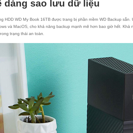
 dàng sao lưu dữ liệu
ng HDD WD My Book 16TB được trang bị phần mềm WD Backup sẵn. Ứng
ws và MacOS, cho khả năng backup mạnh mẽ hơn bao giờ hết. Khả nă
trong trạng thái an toàn.