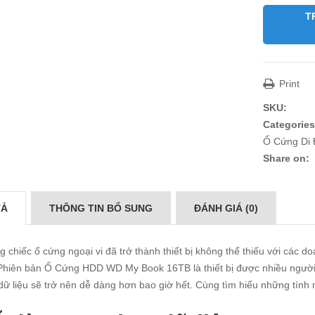
T
Print
SKU:
Categories
Ổ Cứng Di 
Share on:
TẢ
THÔNG TIN BỔ SUNG
ĐÁNH GIÁ (0)
 chiếc ổ cứng ngoại vi đã trở thành thiết bị không thể thiếu với các 
 Phiên bản Ổ Cứng HDD WD My Book 16TB là thiết bị được nhiều người l
dữ liệu sẽ trở nên dễ dàng hơn bao giờ hết. Cùng tìm hiểu những tính n