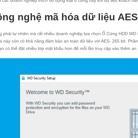
o các doanh nghiệp thích sử dụng loại ổ cứng này khi dữ liệu khách h
ng nghệ mã hóa dữ liệu AES 
 phải tự nhiên mà rất nhiều doanh nghiệp lựa chọn Ổ Cứng HDD WD 
 bị này còn có khả năng đảm bảo an toàn dữ liệu với AES- 265 bit. Ph
Bạn có thể đặt nhiều lớp mật khẩu hơn để mỗi lần truy cập vào thêm an 