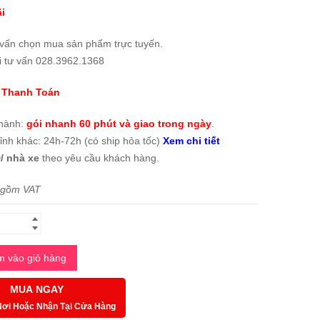
i
 vấn chọn mua sản phẩm trực tuyến.
i tư vấn 028.3962.1368
 Thanh Toán
thành:
gói nhanh 60 phút và giao trong ngày
.
tỉnh khác: 24h-72h (có ship hỏa tốc)
Xem chi tiết
/ nhà xe
theo yêu cầu khách hàng.
 gồm VAT
 vào giỏ hàng
MUA NGAY
Nơi Hoặc Nhận Tại Cửa Hàng