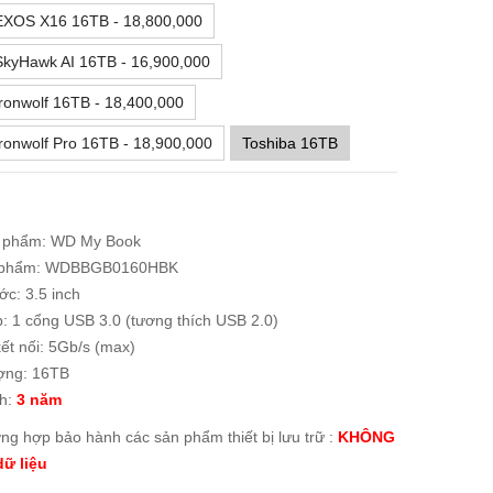
EXOS X16 16TB - 18,800,000
SkyHawk AI 16TB - 16,900,000
ronwolf 16TB - 18,400,000
ronwolf Pro 16TB - 18,900,000
Toshiba 16TB
 phẩm: WD My Book
 phẩm: WDBBGB0160HBK
ớc: 3.5 inch
p: 1 cổng USB 3.0 (tương thích USB 2.0)
ết nối: 5Gb/s (max)
ợng: 16TB
h:
3 năm
ờng hợp bảo hành các sản phẩm thiết bị lưu trữ :
KHÔNG
ữ liệu