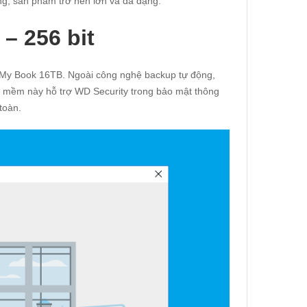
àng, sản phẩm trở nên lớn và đa dạng.
– 256 bit
My Book 16TB. Ngoài công nghệ backup tự động,
ần mềm này hỗ trợ WD Security trong bảo mật thông
toàn.