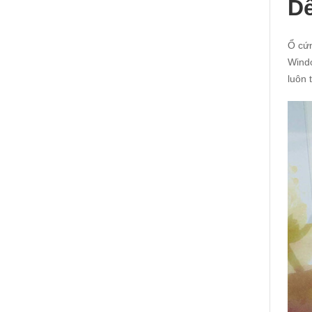
Dễ
Ổ cứ
Windo
luôn 