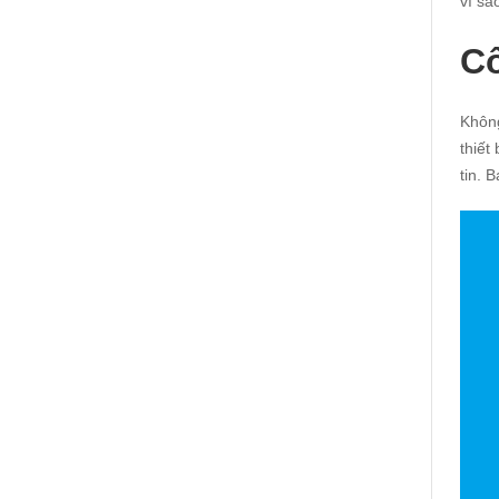
vì sa
Cô
Không
thiết
tin. 