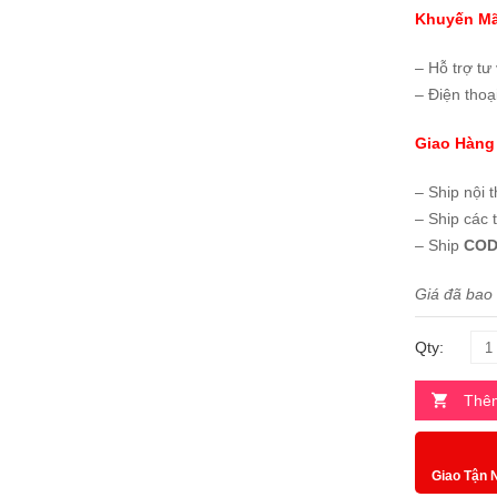
Khuyến Mã
– Hỗ trợ tư
– Điện thoạ
Giao Hàng
– Ship nội 
– Ship các 
– Ship
COD
Giá đã bao
Qty:
Thêm
Giao Tận 