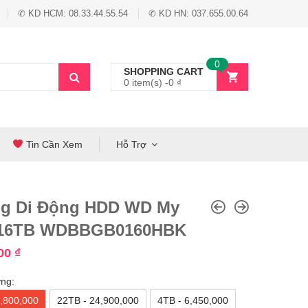
✆ KD HCM: 08.33.44.55.54
✆ KD HN: 037.655.00.64
0
SHOPPING CART
0 item(s) -
0
₫
Tin Cần Xem
Hỗ Trợ
g Di Động HDD WD My
 16TB WDBBGB0160HBK
000
₫
ng:
,800,000
22TB - 24,900,000
4TB - 6,450,000