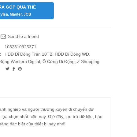
RẢ GÓP QUA THẺ
Visa, Master, JCB
Send to a friend
1032310925371
:
HDD Di Động Trên 10TB
,
HDD Di Động WD
,
Động Western Digital
,
Ổ Cứng Di Động
,
Z Shopping
doanh nghiệp và người thường xuyên di chuyển dữ
ựa chọn nhất hiện nay. Giờ đây, lưu trữ dữ liệu, bảo
ăng đặc biệt của thiết bị này nhé!