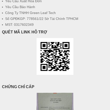
Yêu Cầu Xuất Hóa Đơn
Yêu Cầu Bảo Hành
Công Ty TNHH Green Leaf Tech
Số GPĐKGP: 778561/22 Sở Tài Chính TPHCM
MST: 0317602349
QUÉT MÃ LINK HỖ TRỢ
CHỨNG CHỈ CẤP