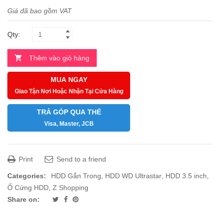
Giá đã bao gồm VAT
Qty:
Thêm vào giỏ hàng
MUA NGAY
Giao Tận Nơi Hoặc Nhận Tại Cửa Hàng
TRẢ GÓP QUA THẺ
Visa, Master, JCB
Print
Send to a friend
Categories:
HDD Gắn Trong
,
HDD WD Ultrastar
,
HDD 3.5 inch
,
Ổ Cứng HDD
,
Z Shopping
Share on: