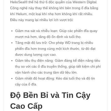
HelioSeal® thế hệ thứ 6 độc quyền của Western Digital.
Công nghệ này thay thế không khí bên trong ổ đĩa bằng
khí Helium, một loại khí nhẹ hơn không khí rất nhiều.
Điều này mang lại nhiều lợi ích vượt trội:
Giảm ma sát và nhiễu loạn: Giúp các phiến đĩa quay
mượt mà hơn, tăng độ ổn định và tuổi thọ.
Tăng mật độ lưu trữ: Cho phép WD trang bị nhiều
phiến đĩa hơn trong cùng một kích thước, từ đó đạt
được dung lượng cực cao.
Giảm tiêu thụ điện năng: Giảm đáng kể điện năng tiêu
thụ so với các ổ đĩa truyền thống, giúp tiết kiệm chi phí
vận hành cho các trung tâm dữ liệu lớn.
Giảm nhiệt độ hoạt động: Kéo dài tuổi thọ và độ tin
cậy của ổ đĩa.
Độ Bền Bỉ và Tin Cậy
Cao Cấp