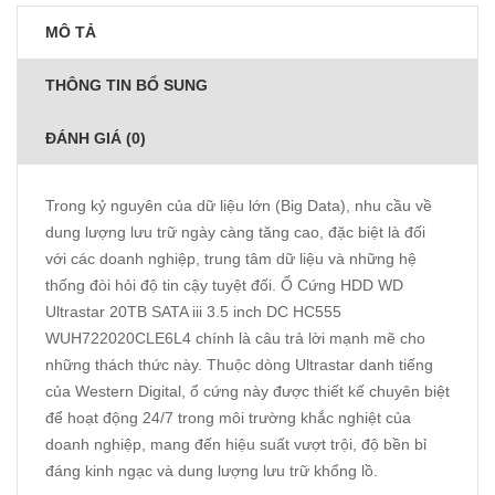
MÔ TẢ
THÔNG TIN BỔ SUNG
ĐÁNH GIÁ (0)
Trong kỷ nguyên của dữ liệu lớn (Big Data), nhu cầu về
dung lượng lưu trữ ngày càng tăng cao, đặc biệt là đối
với các doanh nghiệp, trung tâm dữ liệu và những hệ
thống đòi hỏi độ tin cậy tuyệt đối. Ổ Cứng HDD WD
Ultrastar 20TB SATA iii 3.5 inch DC HC555
WUH722020CLE6L4 chính là câu trả lời mạnh mẽ cho
những thách thức này. Thuộc dòng Ultrastar danh tiếng
của Western Digital, ổ cứng này được thiết kế chuyên biệt
để hoạt động 24/7 trong môi trường khắc nghiệt của
doanh nghiệp, mang đến hiệu suất vượt trội, độ bền bỉ
đáng kinh ngạc và dung lượng lưu trữ khổng lồ.