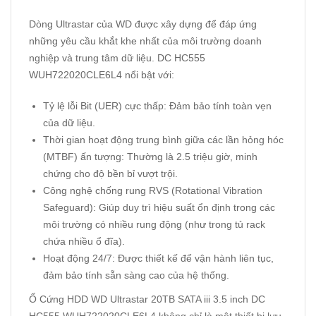
Dòng Ultrastar của WD được xây dựng để đáp ứng
những yêu cầu khắt khe nhất của môi trường doanh
nghiệp và trung tâm dữ liệu. DC HC555
WUH722020CLE6L4 nổi bật với:
Tỷ lệ lỗi Bit (UER) cực thấp: Đảm bảo tính toàn vẹn
của dữ liệu.
Thời gian hoạt động trung bình giữa các lần hỏng hóc
(MTBF) ấn tượng: Thường là 2.5 triệu giờ, minh
chứng cho độ bền bỉ vượt trội.
Công nghệ chống rung RVS (Rotational Vibration
Safeguard): Giúp duy trì hiệu suất ổn định trong các
môi trường có nhiều rung động (như trong tủ rack
chứa nhiều ổ đĩa).
Hoạt động 24/7: Được thiết kế để vận hành liên tục,
đảm bảo tính sẵn sàng cao của hệ thống.
Ổ Cứng HDD WD Ultrastar 20TB SATA iii 3.5 inch DC
HC555 WUH722020CLE6L4 không chỉ là một thiết bị lưu