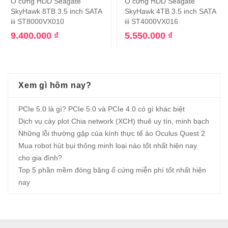
Ổ cứng HDD Seagate
Ổ cứng HDD Seagate
SkyHawk 8TB 3.5 inch SATA
SkyHawk 4TB 3.5 inch SATA
iii ST8000VX010
iii ST4000VX016
9.400.000
₫
5.550.000
₫
Xem gì hôm nay?
PCIe 5.0 là gì? PCIe 5.0 và PCIe 4.0 có gì khác biệt
Dịch vụ cày plot Chia network (XCH) thuê uy tín, minh bạch
Những lỗi thường gặp của kính thực tế ảo Oculus Quest 2
Mua robot hút bụi thông minh loại nào tốt nhất hiện nay
cho gia đình?
Top 5 phần mềm đóng băng ổ cứng miễn phí tốt nhất hiện
nay