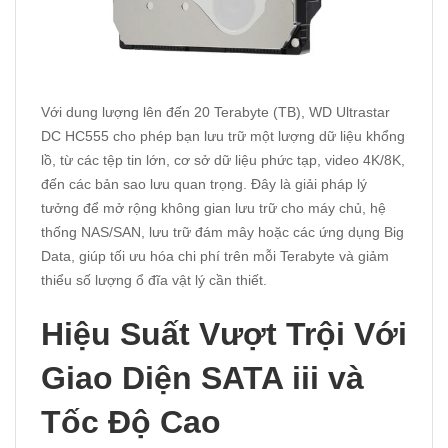
Với dung lượng lên đến 20 Terabyte (TB), WD Ultrastar
DC HC555 cho phép bạn lưu trữ một lượng dữ liệu khổng
lồ, từ các tệp tin lớn, cơ sở dữ liệu phức tạp, video 4K/8K,
đến các bản sao lưu quan trọng. Đây là giải pháp lý
tưởng để mở rộng không gian lưu trữ cho máy chủ, hệ
thống NAS/SAN, lưu trữ đám mây hoặc các ứng dụng Big
Data, giúp tối ưu hóa chi phí trên mỗi Terabyte và giảm
thiểu số lượng ổ đĩa vật lý cần thiết.
Hiệu Suất Vượt Trội Với
Giao Diện SATA iii và
Tốc Độ Cao