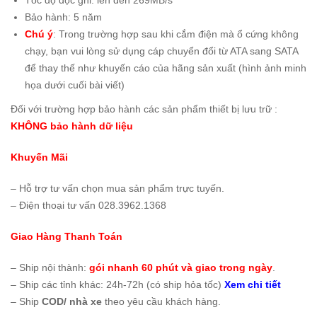
Tốc độ đọc ghi: lên đến 269MB/s
Bảo hành: 5 năm
Chú ý
: Trong trường hợp sau khi cắm điện mà ổ cứng không
chạy, bạn vui lòng sử dụng cáp chuyển đổi từ ATA sang SATA
để thay thế như khuyến cáo của hãng sản xuất (hình ảnh minh
họa dưới cuối bài viết)
Đối với trường hợp bảo hành các sản phẩm thiết bị lưu trữ :
KHÔNG bảo hành dữ liệu
Khuyến Mãi
– Hỗ trợ tư vấn chọn mua sản phẩm trực tuyến.
– Điện thoại tư vấn 028.3962.1368
Giao Hàng Thanh Toán
– Ship nội thành:
gói nhanh 60 phút và giao trong ngày
.
– Ship các tỉnh khác: 24h-72h (có ship hỏa tốc)
Xem chi tiết
– Ship
COD/ nhà xe
theo yêu cầu khách hàng.