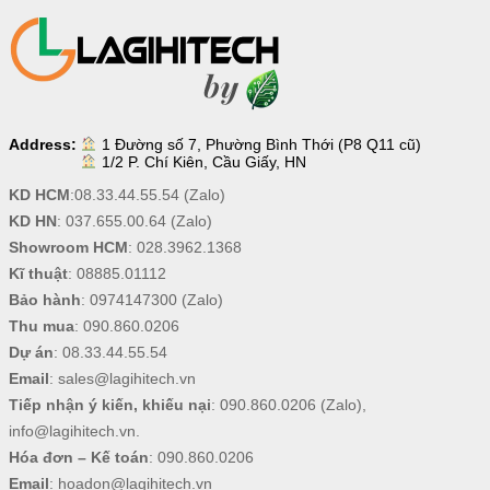
Address:
1 Đường số 7, Phường Bình Thới (P8 Q11 cũ)
1/2 P. Chí Kiên, Cầu Giấy, HN
KD HCM
:
08.33.44.55.54
(Zalo)
KD HN
:
037.655.00.64
(Zalo)
Showroom HCM
:
028.3962.1368
Kĩ thuật
:
08885.01112
Bảo hành
:
0974147300
(Zalo)
Thu mua
:
090.860.0206
Dự án
:
08.33.44.55.54
Email
:
sales@lagihitech.vn
Tiếp nhận ý kiến, khiếu nại
:
090.860.0206
(Zalo),
info@lagihitech.vn
.
Hóa đơn – Kế toán
:
090.860.0206
Email
:
hoadon@lagihitech.vn