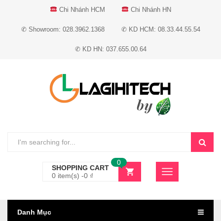
Chi Nhánh HCM
Chi Nhánh HN
✆ Showroom: 028.3962.1368
✆ KD HCM: 08.33.44.55.54
✆ KD HN: 037.655.00.64
0
SHOPPING CART
0 item(s) -
0
₫
Danh Mục