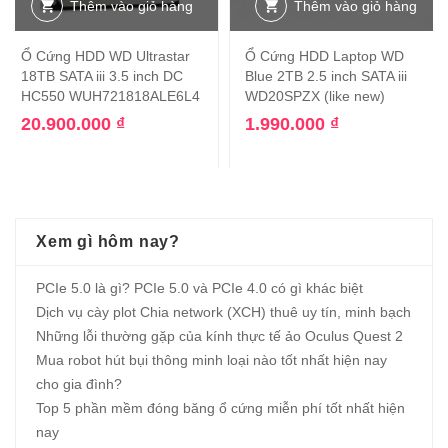
Thêm vào giỏ hàng
Thêm vào giỏ hàng
Ổ Cứng HDD WD Ultrastar
Ổ Cứng HDD Laptop WD
18TB SATA iii 3.5 inch DC
Blue 2TB 2.5 inch SATA iii
HC550 WUH721818ALE6L4
WD20SPZX (like new)
20.900.000
₫
1.990.000
₫
Xem gì hôm nay?
PCIe 5.0 là gì? PCIe 5.0 và PCIe 4.0 có gì khác biệt
Dịch vụ cày plot Chia network (XCH) thuê uy tín, minh bạch
Những lỗi thường gặp của kính thực tế ảo Oculus Quest 2
Mua robot hút bụi thông minh loại nào tốt nhất hiện nay
cho gia đình?
Top 5 phần mềm đóng băng ổ cứng miễn phí tốt nhất hiện
nay