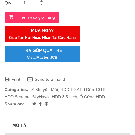
Qty:
Thêm vào giỏ hàng
MUA NGAY
Giao Tận Nơi Hoặc Nhận Tại Cửa Hàng
TRẢ GÓP QUA THẺ
Visa, Master, JCB
Print
Send to a friend
Categories:
Z Khuyến Mãi
,
HDD Từ 4TB Đến 10TB
,
HDD Seagate SkyHawk
,
HDD 3.5 inch
,
Ổ Cứng HDD
Share on:
MÔ TẢ