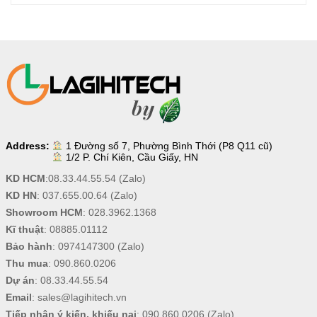
Address:
1 Đường số 7, Phường Bình Thới (P8 Q11 cũ)
1/2 P. Chí Kiên, Cầu Giấy, HN
KD HCM
:
08.33.44.55.54
(Zalo)
KD HN
:
037.655.00.64
(Zalo)
Showroom HCM
:
028.3962.1368
Kĩ thuật
:
08885.01112
Bảo hành
:
0974147300
(Zalo)
Thu mua
:
090.860.0206
Dự án
:
08.33.44.55.54
Email
:
sales@lagihitech.vn
Tiếp nhận ý kiến, khiếu nại
:
090.860.0206
(Zalo),