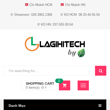
Chi Nhánh HCM
Chi Nhánh HN
✆ Showroom: 028.3962.1368
✆ KD HCM: 08.33.44.55.54
✆ KD HN: 037.655.00.64
0
SHOPPING CART
0 item(s) -
0
₫
Danh Mục