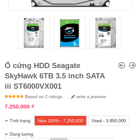
Ổ cứng HDD Seagate
SkyHawk 6TB 3.5 inch SATA
iii ST6000VX001
5.00
Based on
out of
2
5
ratings
write a preview
7.250.000
₫
➣ Tình trạng:
New 100% - 7,250,000
Used - 3,850,000
➣ Dung lượng: