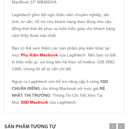
MacBook 13″ MB466X/A
Lagihitech gồm đội ngũ nhân viên chuyên nghiệp, tận
tình, tư vấn, hỗ trợ cho khách hàng theo đúng nhu cầu,
đồng thời thái độ phục vụ luôn luôn giúp cho khách hàng
cảm thấy thoải mái nhất.
Bạn có thể xem thêm các sản phẩm phụ kiện khác tại
mục
Phụ Kiện Macbook
của Lagihitech. Nếu bạn có bất
kì thắc mắc gì, vui lòng liên hệ theo số hotline: 028 3962
1368, chúng tôi sẽ tư vấn chi tiết.
Ngoài ra Lagihitech còn hỗ trợ nâng cấp ổ cứng
SSD
CHUẨN RIÊNG
cho dòng Macbook với mức giá
RẺ
NHẤT THỊ TRƯỜNG
. Thông Tin Chi Tiết Xem Tại
Mục
SSD Macbook
của Lagihitech.
SẢN PHẨM TƯƠNG TỰ