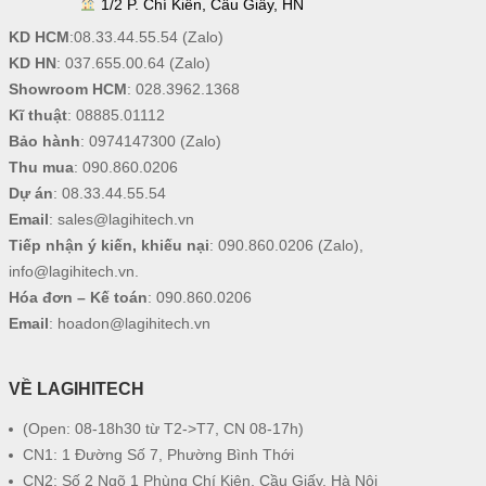
1/2 P. Chí Kiên, Cầu Giấy, HN
KD HCM
:
08.33.44.55.54
(Zalo)
KD HN
:
037.655.00.64
(Zalo)
Showroom HCM
:
028.3962.1368
Kĩ thuật
:
08885.01112
Bảo hành
:
0974147300
(Zalo)
Thu mua
:
090.860.0206
Dự án
:
08.33.44.55.54
Email
:
sales@lagihitech.vn
Tiếp nhận ý kiến, khiếu nại
:
090.860.0206
(Zalo),
info@lagihitech.vn
.
Hóa đơn – Kế toán
:
090.860.0206
Email
:
hoadon@lagihitech.vn
VỀ LAGIHITECH
(Open: 08-18h30 từ T2->T7, CN 08-17h)
CN1: 1 Đường Số 7, Phường Bình Thới
CN2: Số 2 Ngõ 1 Phùng Chí Kiên, Cầu Giấy, Hà Nội