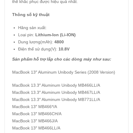
thể khắc phục được hiệu quả nhất.
Thông số kỹ thuật
Hãng sản xuất:
Loại pin:
Lithium-Ion (Li-ION)
Dung lượng(mAh):
4800
Điện thế sử dụng(V):
10.8V
Sản phẩm hỗ trợ lắp cho các dòng máy như sau:
MacBook 13″ Aluminum Unibody Series (2008 Version)
MacBook 13.3″ Aluminum Unibody MB466LL/A
MacBook 13.3″ Aluminum Unibody MB467LL/A
MacBook 13.3″ Aluminum Unibody MB771LL/A
MacBook 13″ MB466*/A
MacBook 13″ MB466CH/A
MacBook 13″ MB466J/A
MacBook 13″ MB466LL/A