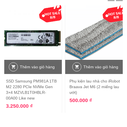
Thêm vào giỏ hàng
Thêm vào giỏ hàng
SSD Samsung PM981A 1TB
Phụ kiện lau nhà cho iRobot
M2 2280 PCIe NVMe Gen
Braava Jet M6 (2 miếng lau
3×4 MZVLB1T0HBLR-
ướt)
00A00 Like new
500.000
₫
3.250.000
₫