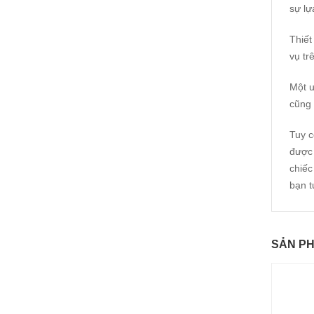
sự lự
Thiết
vụ tr
Một ư
cũng 
Tuy c
được 
chiếc
bạn t
SẢN P