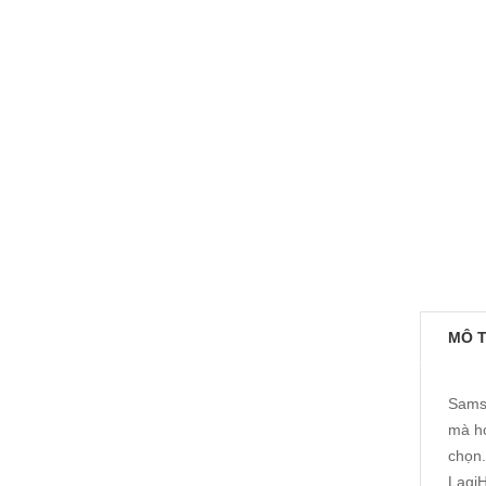
MÔ 
Samsu
mà họ
chọn.
LagiH