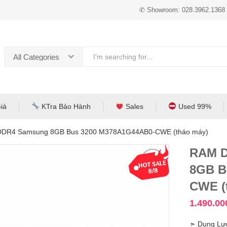
✆ Showroom: 028.3962.1368
All Categories
iá
KTra Bảo Hành
Sales
Used 99%
DDR4 Samsung 8GB Bus 3200 M378A1G44AB0-CWE (tháo máy)
RAM D
8GB B
CWE (
1.490.0
➣ Dung Lư