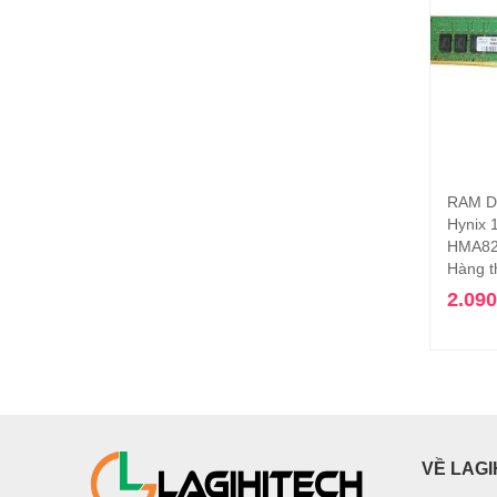
RAM D
Hynix 
HMA82
Hàng t
2.09
VỀ LAGI