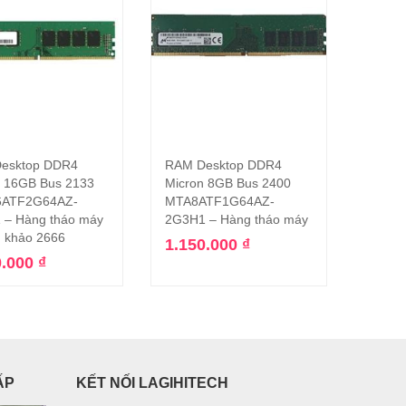
esktop DDR4
RAM Desktop DDR4
RAM D
Thêm vào giỏ hàng
Thêm vào giỏ hàng
n 16GB Bus 2133
Micron 8GB Bus 2400
Hynix
ATF2G64AZ-
MTA8ATF1G64AZ-
HMA8
 – Hàng tháo máy
2G3H1 – Hàng tháo máy
Hàng 
m khảo 2666
1.150.000
₫
610.
0.000
₫
ẤP
KẾT NỐI LAGIHITECH