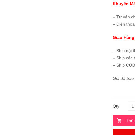
Khuyến Mã
– Tư vấn c
– Điện thoạ
Giao Hàng
– Ship nội 
– Ship các 
– Ship
COD
Giá đã bao
Qty:
Thêm