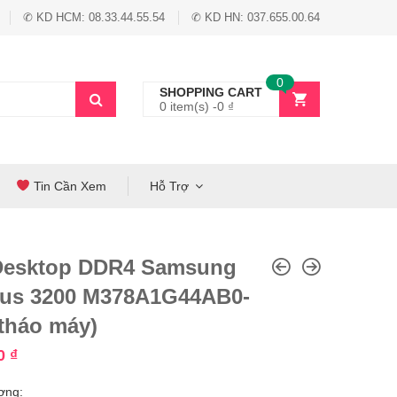
✆ KD HCM: 08.33.44.55.54
✆ KD HN: 037.655.00.64
0
SHOPPING CART
0 item(s) -
0
₫
Tin Cần Xem
Hỗ Trợ
esktop DDR4 Samsung
us 3200 M378A1G44AB0-
tháo máy)
00
₫
ợng: