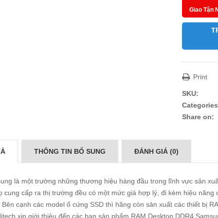
Giao Tận 
T
Print
SKU:
Categories
Share on:
TẢ
THÔNG TIN BỔ SUNG
ĐÁNH GIÁ (0)
ng là một trường những thương hiệu hàng đầu trong lĩnh vực sản xu
 cung cấp ra thị trường đều có một mức giá hợp lý, đi kèm hiệu năng 
 Bên cạnh các model ổ cứng SSD thì hãng còn sản xuất các thiết bị 
itech xin giới thiệu đến các bạn sản phẩm RAM Desktop DDR4 Samsu