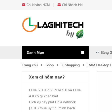
Chi Nhánh HCM
Chi Nhánh HN
Danh Mục
Bảng G
Trang chủ
Shop
Z Shopping
RAM Desktop 
Xem gì hôm nay?
PCIe 5.0 là gì? PCIe 5.0 và PCIe
4.0 có gì khác biệt
Dịch vụ cày plot Chia network
(XCH) thuê uy tín, minh bạch