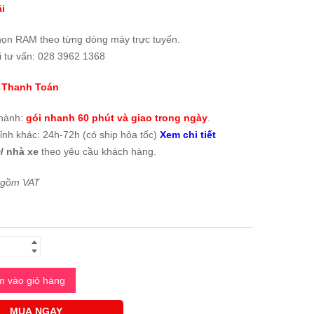
i
họn RAM theo từng dòng máy trực tuyến.
i tư vấn: 028 3962 1368
 Thanh Toán
thành:
gói nhanh 60 phút và giao trong ngày
.
tỉnh khác: 24h-72h (có ship hỏa tốc)
Xem chi tiết
/ nhà xe
theo yêu cầu khách hàng.
 gồm VAT
 vào giỏ hàng
MUA NGAY