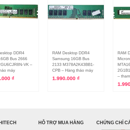
esktop DDR4
RAM Desktop DDR4
RAM D
Thêm vào giỏ hàng
Thêm vào giỏ hàng
16GB Bus 2666
Samsung 16GB Bus
Micro
GU6CJR8N-VK –
2133 M378A2K43BB1-
MTA16
háo máy
CPB – Hàng tháo máy
2G1B1
– tha
0.000
₫
1.990.000
₫
1.99
HITECH
HỖ TRỢ MUA HÀNG
CHỨNG CHỈ C