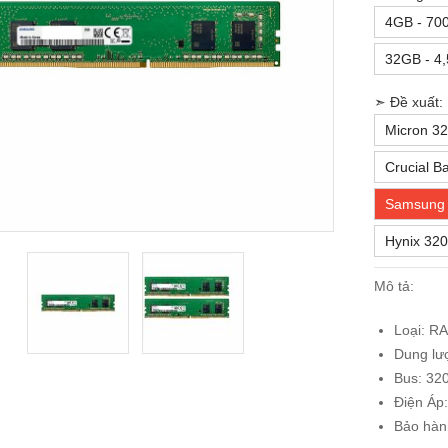
4GB - 70
32GB - 4
➣ Đề xuất:
Micron 32
Crucial B
Samsung 
Hynix 320
Mô tả:
Loại: R
Dung lư
Bus: 32
Điện Áp:
Bảo hàn