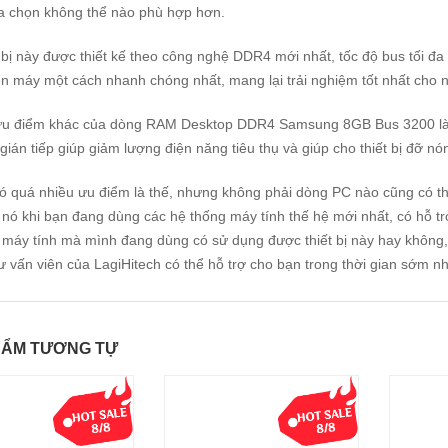
a chọn không thể nào phù hợp hơn.
 bị này được thiết kế theo công nghệ DDR4 mới nhất, tốc độ bus tối đa 
ên máy một cách nhanh chóng nhất, mang lại trải nghiệm tốt nhất cho 
u điểm khác của dòng RAM Desktop DDR4 Samsung 8GB Bus 3200 là nó
gián tiếp giúp giảm lượng điện năng tiêu thụ và giúp cho thiết bị đỡ n
ó quá nhiều ưu điểm là thế, nhưng không phải dòng PC nào cũng có thể 
nó khi bạn đang dùng các hệ thống máy tính thế hệ mới nhất, có hỗ 
 máy tính mà mình đang dùng có sử dụng được thiết bị này hay không,
ư vấn viên của LagiHitech có thể hỗ trợ cho bạn trong thời gian sớm nh
HẨM TƯƠNG TỰ