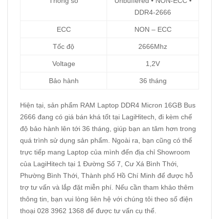
Thông số
Unbuffered • NON-ECC •
DDR4-2666
ECC
NON – ECC
Tốc độ
2666Mhz
Voltage
1,2V
Bảo hành
36 tháng
Hiện tại, sản phẩm RAM Laptop DDR4 Micron 16GB Bus
2666 đang có giá bán khá tốt tại LagiHitech, đi kèm chế
độ bảo hành lên tới 36 tháng, giúp bạn an tâm hơn trong
quá trình sử dụng sản phẩm. Ngoài ra, bạn cũng có thể
trực tiếp mang Laptop của mình đến địa chỉ Showroom
của LagiHitech tại 1 Đường Số 7, Cư Xá Bình Thới,
Phường Bình Thới, Thành phố Hồ Chí Minh để được hỗ
trợ tư vấn và lắp đặt miễn phí. Nếu cần tham khảo thêm
thông tin, bạn vui lòng liên hệ với chúng tôi theo số điện
thoại 028 3962 1368 để được tư vấn cụ thể.