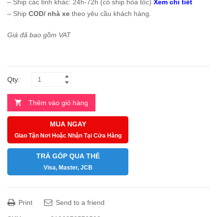
– Ship các tỉnh khác: 24h-72h (có ship hỏa tốc)
Xem chi tiết
– Ship
COD/ nhà xe
theo yêu cầu khách hàng.
Giá đã bao gồm VAT
Qty:
Thêm vào giỏ hàng
MUA NGAY
Giao Tận Nơi Hoặc Nhận Tại Cửa Hàng
TRẢ GÓP QUA THẺ
Visa, Master, JCB
Print
Send to a friend