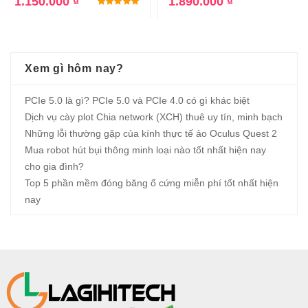
1.150.000
₫
1.890.000
₫
Được xếp hạng
5.00
5 sao
Xem gì hôm nay?
PCIe 5.0 là gì? PCIe 5.0 và PCIe 4.0 có gì khác biệt
Dịch vụ cày plot Chia network (XCH) thuê uy tín, minh bạch
Những lỗi thường gặp của kính thực tế ảo Oculus Quest 2
Mua robot hút bụi thông minh loại nào tốt nhất hiện nay
cho gia đình?
Top 5 phần mềm đóng băng ổ cứng miễn phí tốt nhất hiện
nay