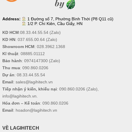
Address:
1 Đường số 7, Phường Bình Thới (P8 Q11 cũ)
1/2 P. Chí Kiên, Cầu Giấy, HN
KD HCM
:
08.33.44.55.54
(Zalo)
KD HN
:
037.655.00.64
(Zalo)
Showroom HCM
:
028.3962.1368
Kĩ thuật
:
08885.01112
Bảo hành
:
0974147300
(Zalo)
Thu mua
:
090.860.0206
Dự án
:
08.33.44.55.54
Email
:
sales@lagihitech.vn
Tiếp nhận ý kiến, khiếu nại
:
090.860.0206
(Zalo),
info@lagihitech.vn
.
Hóa đơn – Kế toán
:
090.860.0206
Email
:
hoadon@lagihitech.vn
VỀ LAGIHITECH