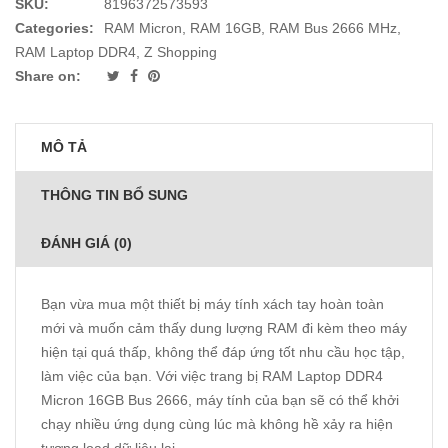
SKU:
8196372573593
Categories:
RAM Micron
,
RAM 16GB
,
RAM Bus 2666 MHz
,
RAM Laptop DDR4
,
Z Shopping
Share on:
MÔ TẢ
THÔNG TIN BỔ SUNG
ĐÁNH GIÁ (0)
Bạn vừa mua một thiết bị máy tính xách tay hoàn toàn
mới và muốn cảm thấy dung lượng RAM đi kèm theo máy
hiện tại quá thấp, không thể đáp ứng tốt nhu cầu học tập,
làm việc của bạn. Với việc trang bị RAM Laptop DDR4
Micron 16GB Bus 2666, máy tính của bạn sẽ có thể khởi
chạy nhiều ứng dụng cùng lúc mà không hề xảy ra hiện