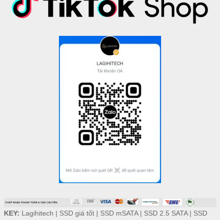
KEY:
Lagihitech
|
SSD giá tốt
|
SSD mSATA
|
SSD 2.5 SATA
|
SSD