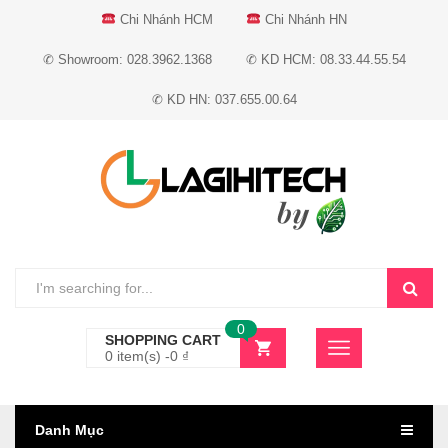
Chi Nhánh HCM
Chi Nhánh HN
✆ Showroom: 028.3962.1368
✆ KD HCM: 08.33.44.55.54
✆ KD HN: 037.655.00.64
0
SHOPPING CART
0 item(s) -
0
₫
Danh Mục