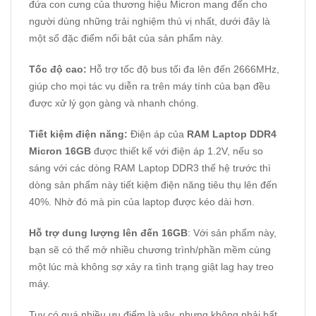
đứa con cưng của thương hiệu Micron mang đến cho
người dùng những trải nghiệm thú vị nhất, dưới đây là
một số đặc điểm nổi bật của sản phẩm này.
Tốc độ cao:
Hỗ trợ tốc độ bus tối đa lên đến 2666MHz,
giúp cho mọi tác vụ diễn ra trên máy tính của bạn đều
được xử lý gọn gàng và nhanh chóng.
Tiết kiệm điện năng:
Điện áp của
RAM Laptop DDR4
Micron 16GB
được thiết kế với điện áp 1.2V, nếu so
sáng với các dòng
RAM Laptop DDR3
thế hệ trước thì
dòng sản phẩm này tiết kiệm điện năng tiêu thụ lên đến
40%. Nhờ đó mà pin của laptop được kéo dài hơn.
Hỗ trợ dung lượng lên đến 16GB
: Với sản phẩm này,
bạn sẽ có thể mở nhiều chương trình/phần mềm cùng
một lúc mà không sợ xảy ra tình trạng giật lag hay treo
máy.
Tuy có quá nhiều ưu điểm là vậy, nhưng không phải bất