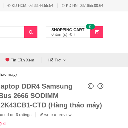
✆ KD HCM: 08.33.44.55.54
✆ KD HN: 037.655.00.64
0
SHOPPING CART
0 item(s) -
0
₫
Tin Cần Xem
Hỗ Trợ
háo máy)
aptop DDR4 Samsung
Bus 2666 SODIMM
2K43CB1-CTD (Hàng tháo máy)
.83
ased on
out of
6
5
ratings
write a preview
00
₫