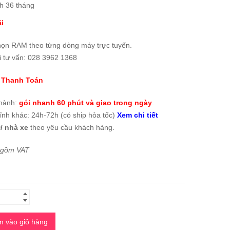
h 36 tháng
i
họn RAM theo từng dòng máy trực tuyến.
i tư vấn: 028 3962 1368
 Thanh Toán
thành:
gói nhanh 60 phút và giao trong ngày
.
tỉnh khác: 24h-72h (có ship hỏa tốc)
Xem chi tiết
/ nhà xe
theo yêu cầu khách hàng.
 gồm VAT
 vào giỏ hàng