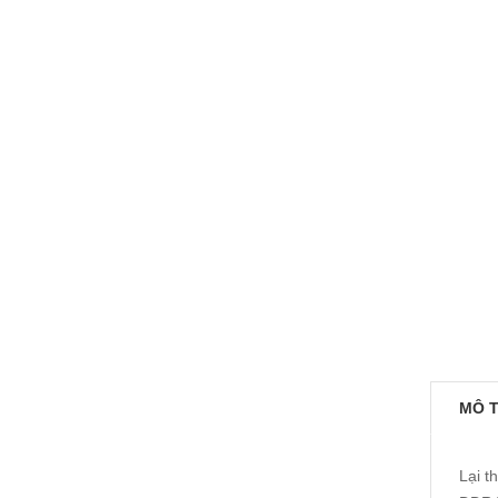
MÔ 
Lại 