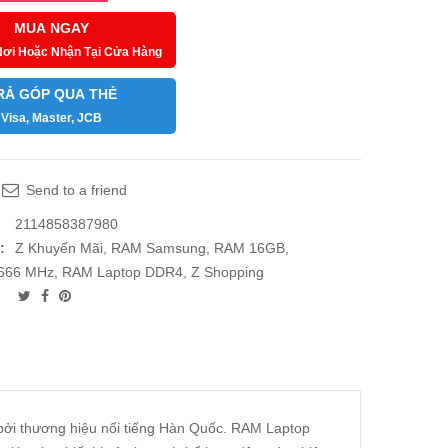
MUA NGAY
Nơi Hoặc Nhận Tại Cửa Hàng
RẢ GÓP QUA THẺ
Visa, Master, JCB
Send to a friend
2114858387980
:
Z Khuyến Mãi
,
RAM Samsung
,
RAM 16GB
,
666 MHz
,
RAM Laptop DDR4
,
Z Shopping
bởi thương hiệu nổi tiếng Hàn Quốc. RAM Laptop