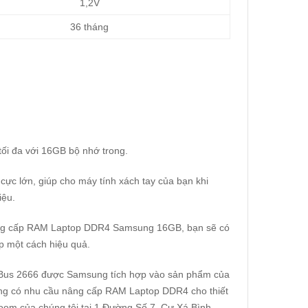
1,2V
36 tháng
ối đa với 16GB bộ nhớ trong.
 cực lớn, giúp cho máy tính xách tay của bạn khi
iệu.
nâng cấp RAM Laptop DDR4 Samsung 16GB, bạn sẽ có
op một cách hiệu quả.
Bus 2666 được Samsung tích hợp vào sản phẩm của
ang có nhu cầu nâng cấp
RAM Laptop DDR4
cho thiết
room của chúng tôi tại 1 Đường Số 7, Cư Xá Bình