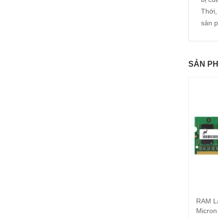
Thới,
sản p
SẢN P
RAM L
Micron