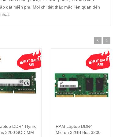
p đặt miễn phí. Mọi chi tiết thắc mắc liên quan đến
nhất.
aptop DDR4 Hynix
RAM Laptop DDR4
RAM L
Thêm vào giỏ hàng
Thêm vào giỏ hàng
us 3200 SODIMM
Micron 32GB Bus 3200
Samsu