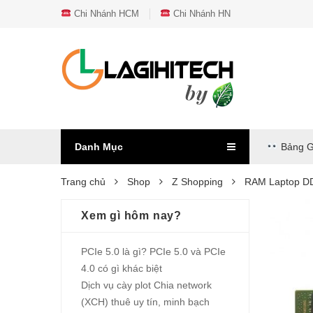
Chi Nhánh HCM
Chi Nhánh HN
Danh Mục
Bảng G
Trang chủ
Shop
Z Shopping
RAM Laptop D
Xem gì hôm nay?
PCIe 5.0 là gì? PCIe 5.0 và PCIe
4.0 có gì khác biệt
Dịch vụ cày plot Chia network
(XCH) thuê uy tín, minh bạch