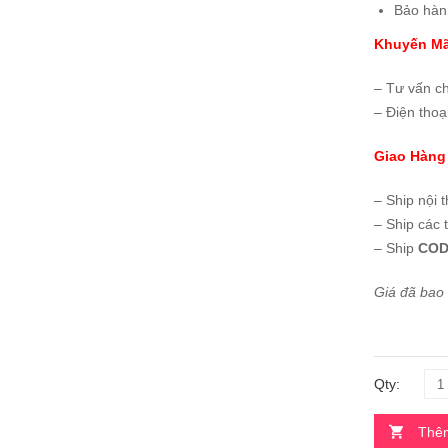
Bảo hàn
Khuyến Mã
– Tư vấn c
– Điện thoạ
Giao Hàng
– Ship nội 
– Ship các 
– Ship
COD
Giá đã bao
Qty:
Thêm