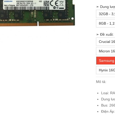
➣ Dung lượ
32GB - 3
8GB - 1,1
➣ Đề xuất:
Crucial 1
Micron 16
Samsung 
Hynix 16G
Mô tả:
Loại: R
Dung lư
Bus: 26
Điện Áp: