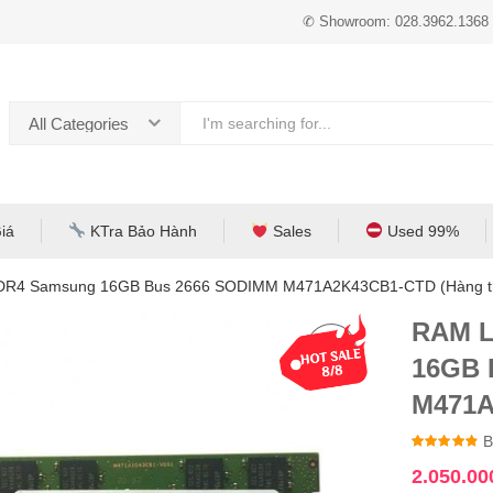
✆ Showroom: 028.3962.1368
All Categories
iá
KTra Bảo Hành
Sales
Used 99%
DR4 Samsung 16GB Bus 2666 SODIMM M471A2K43CB1-CTD (Hàng t
RAM L
16GB 
M471A
4
B
2.050.0