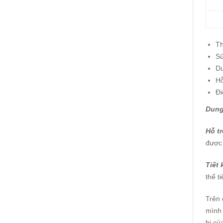
Th
S
Du
Hỗ
Đi
Dung
Hỗ t
được 
Tiết 
thể t
Trên
mình 
bị củ