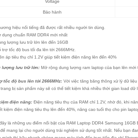
Voltage
Bảo hành
ương hiệu nổi tiếng đã được rất nhiều người tin dùng.
ử dụng chuẩn RAM DDR4 mới nhất
ng lượng lưu trữ lớn lên đến 16GB
 trợ tốc độ bus tối đa lên tới 2666MHz.
ên áp tiêu thụ chỉ 1.2V giúp tiết kiệm điện năng lên đến 40%
 lượng lưu trữ lớn:
Mở rộng dung lượng ram laptop của bạn lên mới t
rợ tốc độ bus lên tới 2666MHz:
Với việc tăng băng thông xử lý dữ liệu
trang bị sản phẩm này sẽ có thể tiết kiệm khá nhiều thời gian load dữ l
kiệm điện năng:
Điện năng tiêu thụ của RAM chỉ 1.2V, nhờ đó, khi 
iết kiệm điện năng tiêu thụ lên đến 40%, nâng cao tuổi thọ cho pin lapt
 đây là những ưu điểm nổi bật của RAM Laptop DDR4 Samsung 16GB 
để mang lại cho người dùng trải nghiệm sử dụng tốt nhất. Nếu bạn đ
a mình thì hãy nhanh chóng mang máy tính đến trực tiếp địa chỉ Show