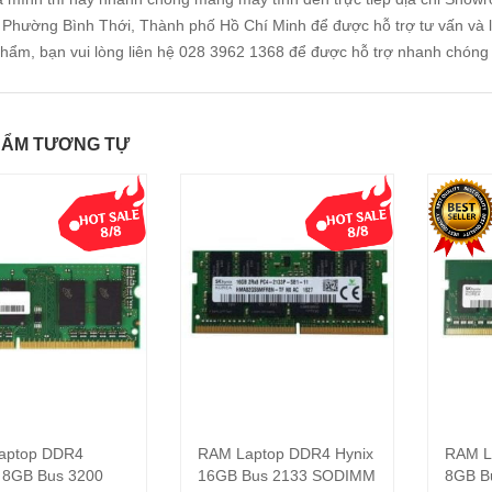
 Phường Bình Thới, Thành phố Hồ Chí Minh để được hỗ trợ tư vấn và lắ
hẩm, bạn vui lòng liên hệ 028 3962 1368 để được hỗ trợ nhanh chóng 
HẨM TƯƠNG TỰ
aptop DDR4
RAM Laptop DDR4 Hynix
RAM L
Thêm vào giỏ hàng
Thêm vào giỏ hàng
 8GB Bus 3200
16GB Bus 2133 SODIMM
8GB B