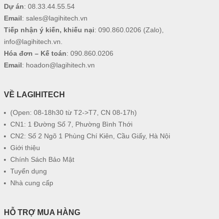
Dự án
:
08.33.44.55.54
Email
:
sales@lagihitech.vn
Tiếp nhận ý kiến, khiếu nại
:
090.860.0206
(Zalo),
info@lagihitech.vn
.
Hóa đơn – Kế toán
:
090.860.0206
Email
:
hoadon@lagihitech.vn
VỀ LAGIHITECH
(Open: 08-18h30 từ T2->T7, CN 08-17h)
CN1: 1 Đường Số 7, Phường Bình Thới
CN2: Số 2 Ngõ 1 Phùng Chí Kiên, Cầu Giấy, Hà Nội
Giới thiệu
Chính Sách Bảo Mật
Tuyển dụng
Nhà cung cấp
HỖ TRỢ MUA HÀNG