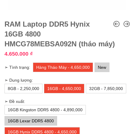
RAM Laptop DDR5 Hynix
16GB 4800
HMCG78MEBSA092N (tháo máy)
4.650.000
₫
➣ Tình trạng:
Hàng Tháo Máy - 4,650,000
New
➣ Dung lượng:
8GB - 2,250,000
16GB - 4,650,000
32GB - 7,850,000
➣ Đề xuất:
16GB Kingston DDR5 4800 - 4,890,000
16GB Lexar DDR5 4800
16GB Hynix DDR5 4800 - 4,650,000