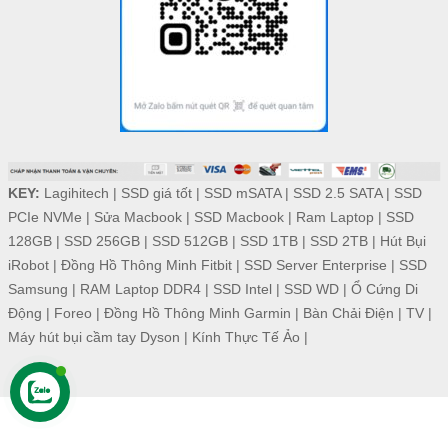
KEY:
Lagihitech
|
SSD giá tốt
|
SSD mSATA
|
SSD 2.5 SATA
|
SSD
PCIe NVMe
|
Sửa Macbook
|
SSD Macbook
|
Ram Laptop
|
SSD
128GB
|
SSD 256GB
|
SSD 512GB
|
SSD 1TB
|
SSD 2TB
|
Hút Bụi
iRobot
|
Đồng Hồ Thông Minh Fitbit
|
SSD Server Enterprise
|
SSD
Samsung
|
RAM Laptop DDR4
|
SSD Intel
|
SSD WD
|
Ổ Cứng Di
Động
|
Foreo
|
Đồng Hồ Thông Minh Garmin
|
Bàn Chải Điện
|
TV
|
Máy hút bụi cầm tay Dyson
|
Kính Thực Tế Ảo
|