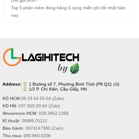
cho gia đình?
Top 5 phần mềm đóng băng ổ cứng miễn phí tốt nhất hiện
nay
Address:
1 Đường số 7, Phường Bình Thới (P8 Q11 cũ)
1/2 P. Chí Kiên, Cầu Giấy, HN
KD HCM
:
08.33.44.55.54
(Zalo)
KD HN
:
037.655.00.64
(Zalo)
Showroom HCM
:
028.3962.1368
Kĩ thuật
:
08885.01112
Bảo hành
:
0974147300
(Zalo)
Thu mua
:
090.860.0206