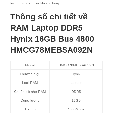
lượng pin đáng kể khi sử dụng.
Thông số chi tiết về
RAM Laptop DDR5
Hynix 16GB Bus 4800
HMCG78MEBSA092N
Model
HMCG78MEBSA092N
Thương hiệu
Hynix
Loại RAM
Laptop
Chuẩn bộ nhớ RAM
DDR5
Dung lượng
16GB
Tốc độ
4800Mbps