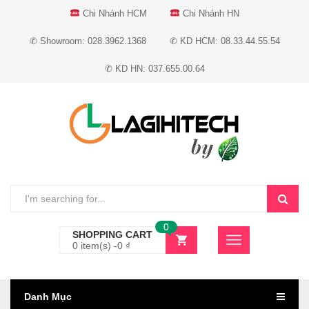
Chi Nhánh HCM
Chi Nhánh HN
✆ Showroom: 028.3962.1368
✆ KD HCM: 08.33.44.55.54
✆ KD HN: 037.655.00.64
0
SHOPPING CART
0 item(s) -
0
₫
Danh Mục