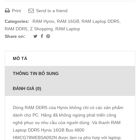
Print
Send to a friend
Categories:
RAM Hynix
,
RAM 16GB
,
RAM Laptop DDR5
,
RAM DDR5
,
Z Shopping
,
RAM Laptop
Share on:
MÔ TẢ
THÔNG TIN BỔ SUNG
ĐÁNH GIÁ (0)
Dòng RAM DDR5 của Hynix không chỉ có các sản phẩm
dành cho PC. Hãng đã không ngừng phát triển công
nghệ phục vụ nhu cầu của người dùng. Và thanh RAM
Laptop DDR5 Hynix 16GB Bus 4800
HMCG78MEBSA092N được làm ra phù hợp với laptop.