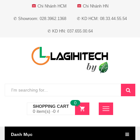
Chi Nhánh HCM
Chi Nhánh HN
✆ Showroom: 028.3962.1368
✆ KD HCM: 08.33.44.55.54
✆ KD HN: 037.655.00.64
0
SHOPPING CART
0 item(s) -
0
₫
Danh Mục