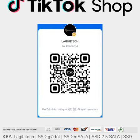
KEY:
Lagihitech
|
SSD giá tốt
|
SSD mSATA
|
SSD 2.5 SATA
|
SSD