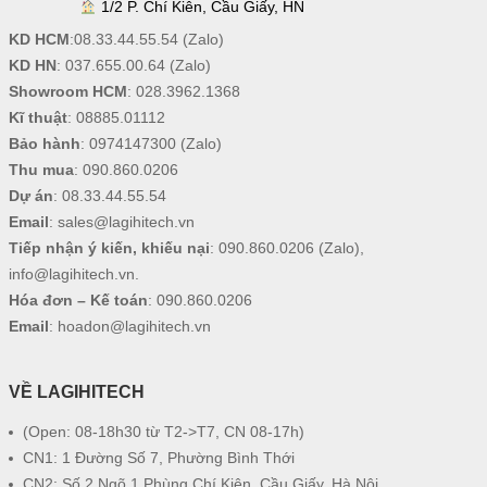
1/2 P. Chí Kiên, Cầu Giấy, HN
KD HCM
:
08.33.44.55.54
(Zalo)
KD HN
:
037.655.00.64
(Zalo)
Showroom HCM
:
028.3962.1368
Kĩ thuật
:
08885.01112
Bảo hành
:
0974147300
(Zalo)
Thu mua
:
090.860.0206
Dự án
:
08.33.44.55.54
Email
:
sales@lagihitech.vn
Tiếp nhận ý kiến, khiếu nại
:
090.860.0206
(Zalo),
info@lagihitech.vn
.
Hóa đơn – Kế toán
:
090.860.0206
Email
:
hoadon@lagihitech.vn
VỀ LAGIHITECH
(Open: 08-18h30 từ T2->T7, CN 08-17h)
CN1: 1 Đường Số 7, Phường Bình Thới
CN2: Số 2 Ngõ 1 Phùng Chí Kiên, Cầu Giấy, Hà Nội