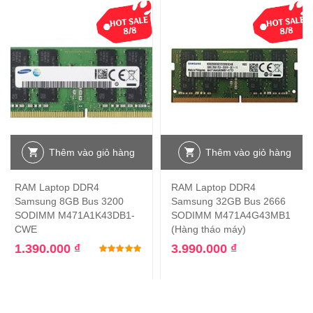
Thêm vào giỏ hàng
Thêm vào giỏ hàng
RAM Laptop DDR4
RAM Laptop DDR4
Samsung 8GB Bus 3200
Samsung 32GB Bus 2666
SODIMM M471A1K43DB1-
SODIMM M471A4G43MB1
CWE
(Hàng tháo máy)
1.390.000
₫
3.990.000
₫
Được xếp hạng
5.00
5 sao