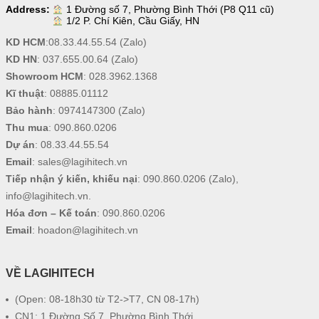
Address:
1 Đường số 7, Phường Bình Thới (P8 Q11 cũ)
1/2 P. Chí Kiên, Cầu Giấy, HN
KD HCM
:
08.33.44.55.54
(Zalo)
KD HN
:
037.655.00.64
(Zalo)
Showroom HCM
:
028.3962.1368
Kĩ thuật
:
08885.01112
Bảo hành
:
0974147300
(Zalo)
Thu mua
:
090.860.0206
Dự án
:
08.33.44.55.54
Email
:
sales@lagihitech.vn
Tiếp nhận ý kiến, khiếu nại
:
090.860.0206
(Zalo),
info@lagihitech.vn
.
Hóa đơn – Kế toán
:
090.860.0206
Email
:
hoadon@lagihitech.vn
VỀ LAGIHITECH
(Open: 08-18h30 từ T2->T7, CN 08-17h)
CN1: 1 Đường Số 7, Phường Bình Thới