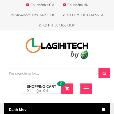
Chi Nhánh HCM
Chi Nhánh HN
✆ Showroom: 028.3962.1368
✆ KD HCM: 08.33.44.55.54
✆ KD HN: 037.655.00.64
0
SHOPPING CART
0 item(s) -
0
₫
Danh Mục