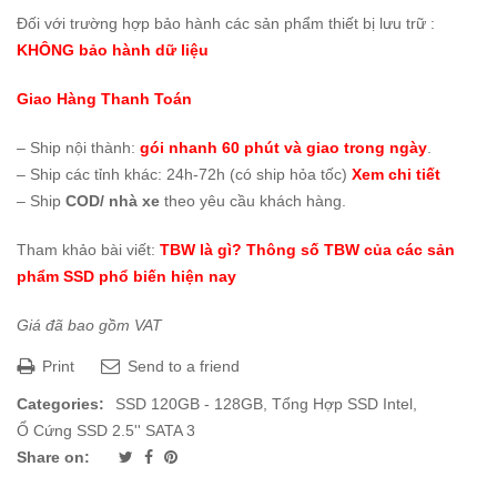
Đối với trường hợp bảo hành các sản phẩm thiết bị lưu trữ :
KHÔNG bảo hành dữ liệu
Giao Hàng Thanh Toán
– Ship nội thành:
gói nhanh 60 phút và giao trong ngày
.
– Ship các tỉnh khác: 24h-72h (có ship hỏa tốc)
Xem chi tiết
– Ship
COD/ nhà xe
theo yêu cầu khách hàng.
Tham khảo bài viết:
TBW là gì? Thông số TBW của các sản
phẩm SSD phổ biến hiện nay
Giá đã bao gồm VAT
Print
Send to a friend
Categories:
SSD 120GB - 128GB
,
Tổng Hợp SSD Intel
,
Ổ Cứng SSD 2.5'' SATA 3
Share on: