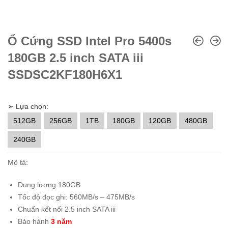
Ổ Cứng SSD Intel Pro 5400s
180GB 2.5 inch SATA iii
SSDSC2KF180H6X1
➣ Lựa chọn:
512GB
256GB
1TB
180GB
120GB
480GB
240GB
Mô tả:
Dung lượng 180GB
Tốc độ đọc ghi: 560MB/s – 475MB/s
Chuẩn kết nối 2.5 inch SATA iii
Bảo hành
3 năm