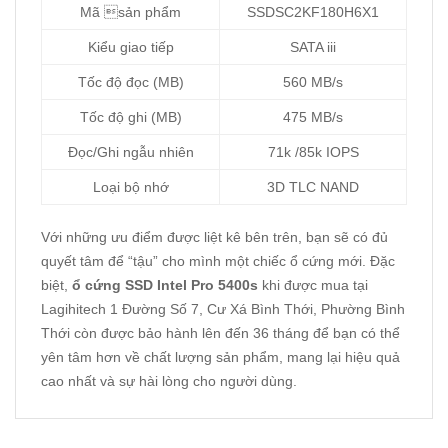
Mã sản phẩm
SSDSC2KF180H6X1
Kiểu giao tiếp
SATA iii
Tốc độ đọc (MB)
560 MB/s
Tốc độ ghi (MB)
475 MB/s
Đọc/Ghi ngẫu nhiên
71k /85k IOPS
Loại bộ nhớ
3D TLC NAND
Với những ưu điểm được liệt kê bên trên, bạn sẽ có đủ
quyết tâm để “tậu” cho mình một chiếc ổ cứng mới. Đặc
biệt,
ổ cứng SSD Intel Pro 5400s
khi được mua tại
Lagihitech 1 Đường Số 7, Cư Xá Bình Thới, Phường Bình
Thới còn được bảo hành lên đến 36 tháng để bạn có thể
yên tâm hơn về chất lượng sản phẩm, mang lại hiệu quả
cao nhất và sự hài lòng cho người dùng.