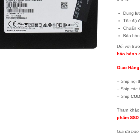
Dung lư
Tốc độ 
Chuẩn kế
Bảo hà
Đối với trư
bảo hành d
Giao Hàng
– Ship nội 
– Ship các 
– Ship
COD
Tham khảo 
phẩm SSD 
Giá đã bao