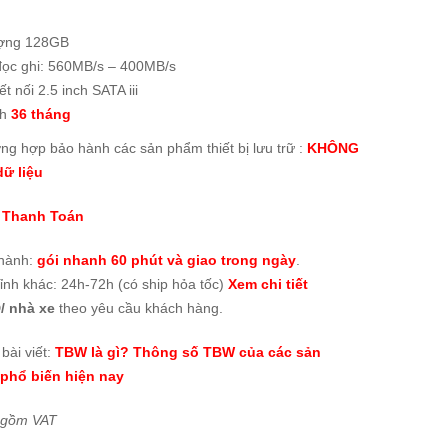
ợng 128GB
đọc ghi: 560MB/s – 400MB/s
t nối 2.5 inch SATA iii
nh
36 tháng
ờng hợp bảo hành các sản phẩm thiết bị lưu trữ :
KHÔNG
ữ liệu
 Thanh Toán
thành:
gói nhanh 60 phút và giao trong ngày
.
tỉnh khác: 24h-72h (có ship hỏa tốc)
Xem chi tiết
/ nhà xe
theo yêu cầu khách hàng.
bài viết:
TBW là gì? Thông số TBW của các sản
phổ biến hiện nay
 gồm VAT