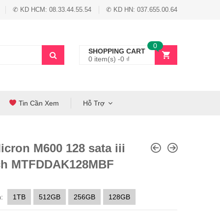
✆ KD HCM: 08.33.44.55.54
✆ KD HN: 037.655.00.64
0
SHOPPING CART
0 item(s) -
0
₫
Tin Cần Xem
Hỗ Trợ
cron M600 128 sata iii
nch MTFDDAK128MBF
:
1TB
512GB
256GB
128GB