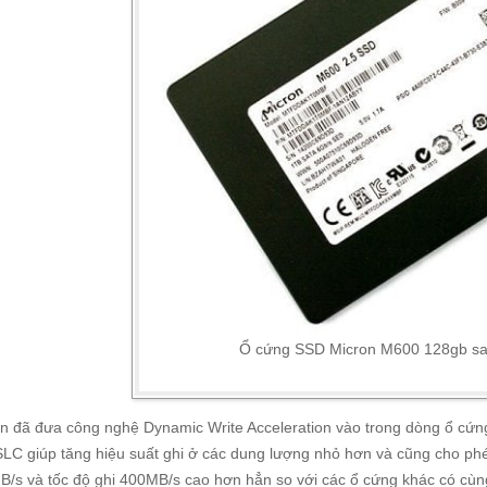
Ổ cứng SSD Micron M600 128gb sata 
n đã đưa công nghệ Dynamic Write Acceleration vào trong dòng ổ cứn
SLC giúp tăng hiệu suất ghi ở các dung lượng nhỏ hơn và cũng cho ph
/s và tốc độ ghi 400MB/s cao hơn hẳn so với các ổ cứng khác có cùn