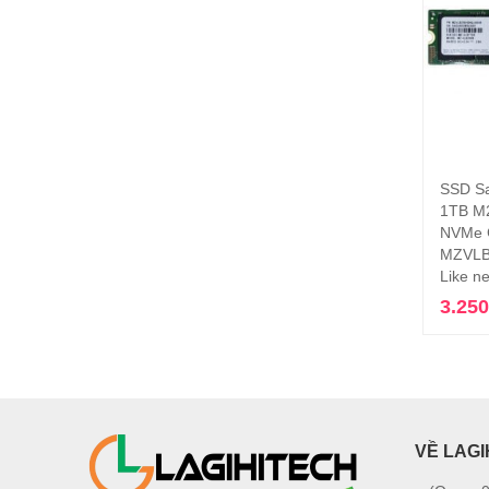
SSD S
1TB M
NVMe 
MZVLB
Like n
3.25
VỀ LAGI