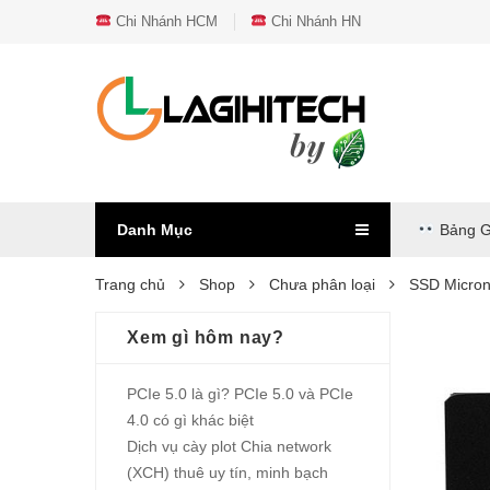
Chi Nhánh HCM
Chi Nhánh HN
Danh Mục
Bảng G
Trang chủ
Shop
Chưa phân loại
SSD Micron
Xem gì hôm nay?
PCIe 5.0 là gì? PCIe 5.0 và PCIe
4.0 có gì khác biệt
Dịch vụ cày plot Chia network
(XCH) thuê uy tín, minh bạch