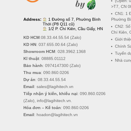
(Open: 0
>T7, CN 0
CN1: 1 
Address:
1 Đường số 7, Phường Bình
Phường Bì
Thới (P8 Q11 cũ)
CN2: Số
1/2 P. Chí Kiên, Cầu Giấy, HN
Chí Kiên, 
KD HCM
:
08.33.44.55.54
(Zalo)
Giới thiệ
KD HN
:
037.655.00.64
(Zalo)
Chính S
Showroom HCM
:
028.3962.1368
Tuyển d
Kĩ thuật
:
08885.01112
Nhà cun
Bảo hành
:
0974147300
(Zalo)
Thu mua
:
090.860.0206
Dự án
:
08.33.44.55.54
Email
:
sales@lagihitech.vn
Tiếp nhận ý kiến, khiếu nại
:
090.860.0206
(Zalo),
info@lagihitech.vn
.
Hóa đơn – Kế toán
:
090.860.0206
Email
:
hoadon@lagihitech.vn