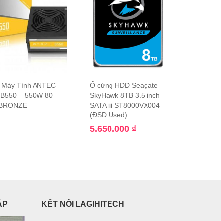
 Máy Tính ANTEC
Ổ cứng HDD Seagate
Máy N
Đọc tiếp
Thêm vào giỏ hàng
B550 – 550W 80
SkyHawk 8TB 3.5 inch
Da Dr 
 BRONZE
SATA iii ST8000VX004
(Hàng
(ĐSD Used)
4.500.
5.650.000
₫
1.59
ẤP
KẾT NỐI LAGIHITECH