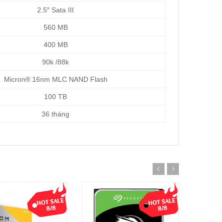
2.5″ Sata III
560 MB
400 MB
90k /88k
Micron® 16nm MLC NAND Flash
100 TB
36 tháng