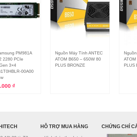
amsung PM981A
Nguồn Máy Tính ANTEC
Nguồn
Thêm vào giỏ hàng
Đọc tiếp
2 2280 PCIe
ATOM B650 – 650W 80
ATOM 
Gen 3×4
PLUS BRONZE
PLUS
1T0HBLR-00A00
ew
0.000
₫
HITECH
HỖ TRỢ MUA HÀNG
CHỨNG CHỈ C