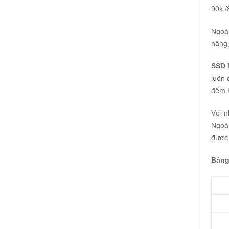
90k /
Ngoà
năng 
SSD 
luôn 
đệm 
Với 
Ngoài
được 
Bảng