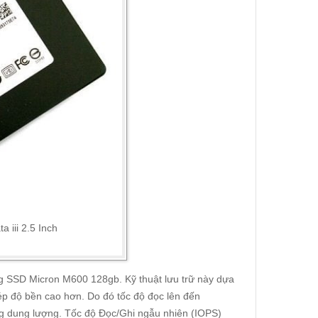
iii 2.5 Inch
g SSD Micron M600 128gb. Kỹ thuật lưu trữ này dựa
ép độ bền cao hơn. Do đó tốc độ đọc lên đến
g dung lượng. Tốc độ Đọc/Ghi ngẫu nhiên (IOPS)