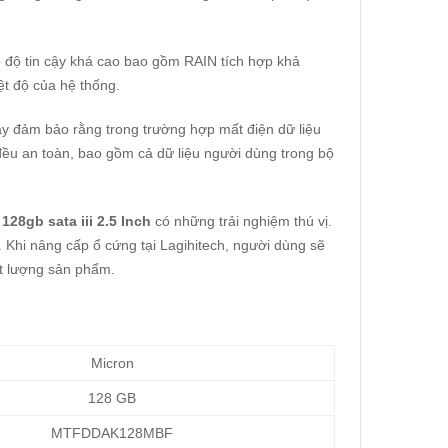
 độ tin cậy khá cao bao gồm RAIN tích hợp khả
ệt độ của hệ thống.
y đảm bảo rằng trong trường hợp mất điện dữ liệu
đều an toàn, bao gồm cả dữ liệu người dùng trong bộ
28gb sata iii 2.5 Inch
có những trải nghiệm thú vị.
 Khi nâng cấp ổ cứng tại Lagihitech, người dùng sẽ
t lượng sản phẩm.
Micron
128 GB
MTFDDAK128MBF