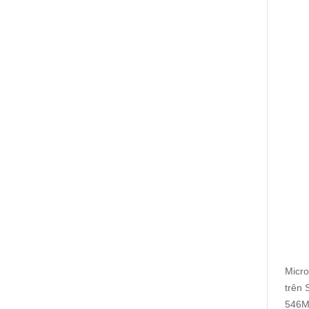
Micro
trên 
546MB