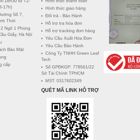
8-18h30 từ T2-
Hình thức thanh toán
8-17h)
Hình thức giao hàng
Đường Số 7,
Đổi trả - Bảo Hành
nh Thới
Hỗ trợ tra hóa đơn
 2 Ngõ 1 Phùng
Hỗ trợ tracking đơn hàng
Cầu Giấy, Hà Nội
Yêu Cầu Xuất Hóa Đơn
u
Yêu Cầu Bảo Hành
ách Bảo Mật
Công Ty TNHH Green Leaf
ụng
Tech
g cấp
Số GPĐKGP: 778561/22
Sở Tài Chính TPHCM
MST: 0317602349
QUÉT MÃ LINK HỖ TRỢ