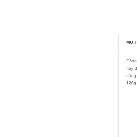
MÔ 
Công 
này đ
cứng 
128gb