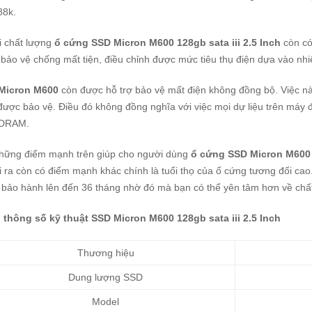
88k.
i chất lượng
ổ cứng SSD Micron M600 128gb sata iii 2.5 Inch
còn có
bảo vệ chống mất tiện, điều chỉnh được mức tiêu thụ điện dựa vào nhi
Micron M600
còn được hỗ trợ bảo vệ mất điện không đồng bộ. Việc nà
được bảo vệ. Điều đó không đồng nghĩa với việc mọi dự liệu trên máy 
DRAM.
những điểm mạnh trên giúp cho người dùng
ổ cứng SSD Micron M600 1
 ra còn có điểm mạnh khác chính là tuổi thọ của ổ cứng tương đối cao.
bảo hành lên đến 36 tháng nhờ đó mà bạn có thể yên tâm hơn về chấ
 thông số kỹ thuật SSD Micron M600 128gb sata iii 2.5 Inch
Thương hiệu
Dung lượng SSD
Model