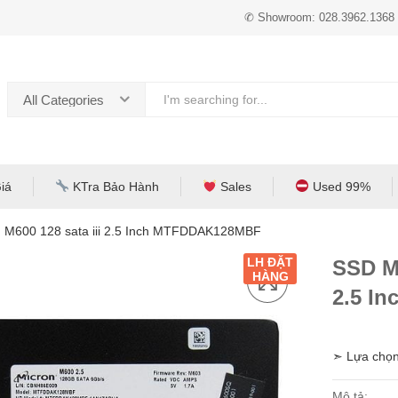
✆ Showroom: 028.3962.1368
All Categories
iá
KTra Bảo Hành
Sales
Used 99%
 M600 128 sata iii 2.5 Inch MTFDDAK128MBF
LH ĐẶT
SSD Mi
HÀNG
2.5 I
➣ Lựa chọn
Mô tả: