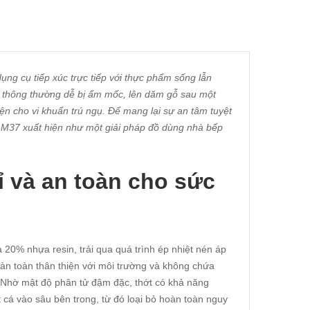
ụng cụ tiếp xúc trực tiếp với thực phẩm sống lẫn
gỗ thông thường dễ bị ẩm mốc, lên dăm gỗ sau một
 kiện cho vi khuẩn trú ngụ. Để mang lại sự an tâm tuyệt
B-M37 xuất hiện như một giải pháp đồ dùng nhà bếp
ỉ và an toàn cho sức
20% nhựa resin, trải qua quá trình ép nhiệt nén áp
àn toàn thân thiện với môi trường và không chứa
m. Nhờ mật độ phân tử đậm đặc, thớt có khả năng
 cá vào sâu bên trong, từ đó loại bỏ hoàn toàn nguy