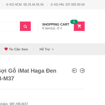
✆ KD HCM: 08.33.44.55.54
✆ KD HN: 037.655.00.64
0
SHOPPING CART
0 item(s) -
0
₫
Tin Cần Xem
Hỗ Trợ
Sợi Gỗ iMat Haga Đen
B-M37
 phẩm: WF-HB-M37