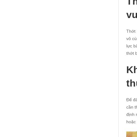
Th
vư
Thớt 
vô cù
lực b
thớt 
Kh
t
Để đả
cần t
định 
hoặc 