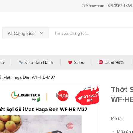
✆ Showroom: 028.3962.1368
All Categories
iá
KTra Bảo Hành
Sales
Used 99%
Gỗ iMat Haga Đen WF-HB-M37
Thớt 
WF-H
Mô tả:
Mã sản