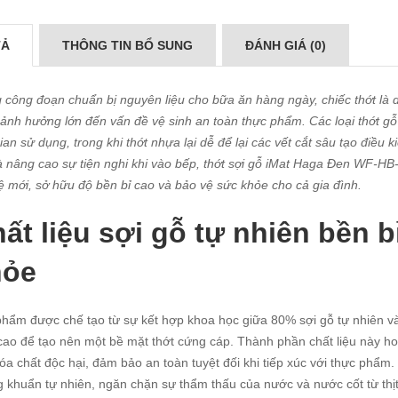
TẢ
THÔNG TIN BỔ SUNG
ĐÁNH GIÁ (0)
 công đoạn chuẩn bị nguyên liệu cho bữa ăn hàng ngày, chiếc thớt là d
 ảnh hưởng lớn đến vấn đề vệ sinh an toàn thực phẩm. Các loại thớt 
gian sử dụng, trong khi thớt nhựa lại dễ để lại các vết cắt sâu tạo điều
à nâng cao sự tiện nghi khi vào bếp, thớt sợi gỗ iMat Haga Đen WF-H
ệ mới, sở hữu độ bền bỉ cao và bảo vệ sức khỏe cho cả gia đình.
ất liệu sợi gỗ tự nhiên bền b
hỏe
hẩm được chế tạo từ sự kết hợp khoa học giữa 80% sợi gỗ tự nhiên và 
cao để tạo nên một bề mặt thớt cứng cáp. Thành phần chất liệu này ho
óa chất độc hại, đảm bảo an toàn tuyệt đối khi tiếp xúc với thực phẩ
 khuẩn tự nhiên, ngăn chặn sự thẩm thấu của nước và nước cốt từ thịt