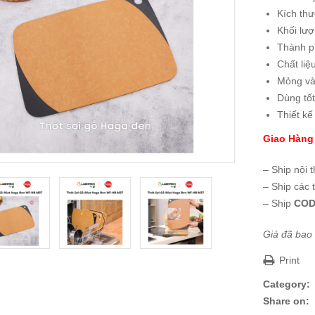
Kích thư
Khối lượ
Thành p
Chất liệ
Mỏng và
Dùng tốt
Thiết kế 
Giao Hàng
– Ship nội 
– Ship các 
– Ship
COD
Giá đã bao
Print
Category:
Share on: