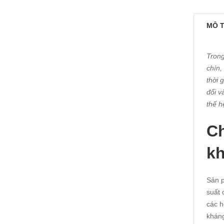
MÔ 
Trong
chín,
thời 
đối v
thế h
Ch
k
Sản p
suất 
các h
kháng