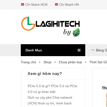
Chi Nhánh HCM
Chi Nhánh HN
Danh Mục
Bảng G
Trang chủ
Shop
Chưa phân loại
Thớt Sợi 
Xem gì hôm nay?
PCIe 5.0 là gì? PCIe 5.0 và PCIe
4.0 có gì khác biệt
Dịch vụ cày plot Chia network
(XCH) thuê uy tín, minh bạch