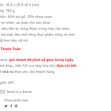
ớc: 36.6 x 25.8 x0.6 (cm)
ng: 783 g
hần: 80% sợi gỗ, 20% nhựa resin.
u tự nhiên, an toàn cho sức khoẻ
 siêu bền bỉ, dùng được trong máy rửa chén.
 hai mặt, tiện chế riêng thực phẩm sống và chín.
lỗ treo tiện cất trữ
 Thanh Toán
thành:
gói nhanh 60 phút và giao trong ngày
.
tỉnh khác: 24h-72h (có ship hỏa tốc)
Xem chi tiết
/ nhà xe
theo yêu cầu khách hàng.
 gồm VAT
Send to a friend
Chưa phân loại