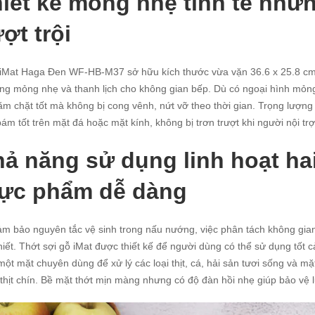
iết kế mỏng nhẹ tinh tế như
ợt trội
iMat Haga Đen WF-HB-M37 sở hữu kích thước vừa vặn 36.6 x 25.8 cm c
ng mỏng nhẹ và thanh lịch cho không gian bếp. Dù có ngoại hình mỏng
ăm chặt tốt mà không bị cong vênh, nứt vỡ theo thời gian. Trọng lượng
bám tốt trên mặt đá hoặc mặt kính, không bị trơn trượt khi người nội trợ
ả năng sử dụng linh hoạt hai
hực phẩm dễ dàng
m bảo nguyên tắc vệ sinh trong nấu nướng, việc phân tách không gian
hiết. Thớt sợi gỗ iMat được thiết kế để người dùng có thể sử dụng tốt
một mặt chuyên dùng để xử lý các loại thịt, cá, hải sản tươi sống và mặt 
thịt chín. Bề mặt thớt mịn màng nhưng có độ đàn hồi nhẹ giúp bảo vệ 