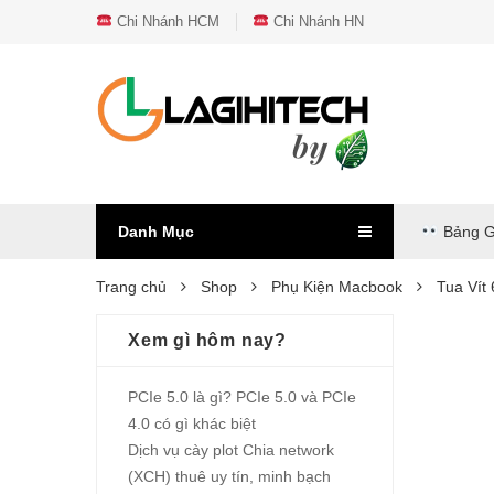
Chi Nhánh HCM
Chi Nhánh HN
Danh Mục
Bảng G
Trang chủ
Shop
Phụ Kiện Macbook
Tua Vít
Xem gì hôm nay?
PCIe 5.0 là gì? PCIe 5.0 và PCIe
4.0 có gì khác biệt
Dịch vụ cày plot Chia network
(XCH) thuê uy tín, minh bạch