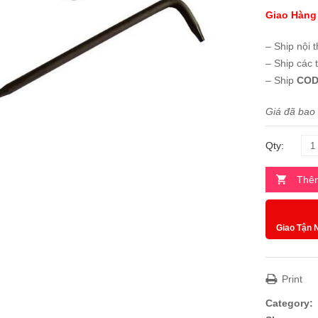
Giao Hàng
– Ship nội 
– Ship các 
– Ship
COD
Giá đã bao
Qty:
Thêm
Giao Tận 
Print
Category: