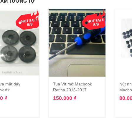
HẨM TƯƠNG TỰ
ựa mặt đáy
Tua Vít mở Macbook
Nút nh
Thêm vào giỏ hàng
Thêm vào giỏ hàng
k Air
Retina 2016-2017
Macboo
00
₫
150.000
₫
80.0