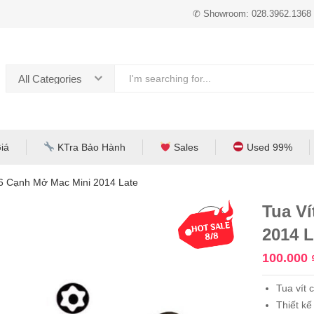
✆ Showroom: 028.3962.1368
All Categories
iá
KTra Bảo Hành
Sales
Used 99%
 6 Cạnh Mở Mac Mini 2014 Late
Tua Ví
2014 L
100.000
Tua vít
Thiết kế