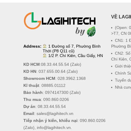
VỀ LAGI
(Open: 0
>T7, CN 0
CN1: 1 
Address:
1 Đường số 7, Phường Bình
Phường Bì
Thới (P8 Q11 cũ)
CN2: Số
1/2 P. Chí Kiên, Cầu Giấy, HN
Chí Kiên, 
KD HCM
:
08.33.44.55.54
(Zalo)
Giới thiệ
KD HN
:
037.655.00.64
(Zalo)
Chính S
Showroom HCM
:
028.3962.1368
Tuyển d
Kĩ thuật
:
08885.01112
Nhà cun
Bảo hành
:
0974147300
(Zalo)
Thu mua
:
090.860.0206
Dự án
:
08.33.44.55.54
Email
:
sales@lagihitech.vn
Tiếp nhận ý kiến, khiếu nại
:
090.860.0206
(Zalo),
info@lagihitech.vn
.