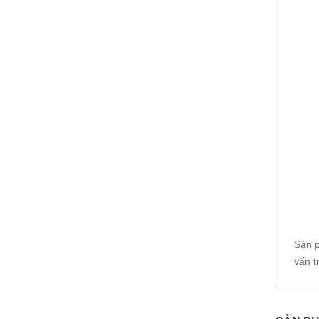
Sản p
vấn t