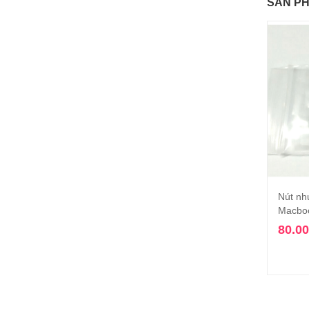
SẢN P
Nút nh
Macboo
80.0