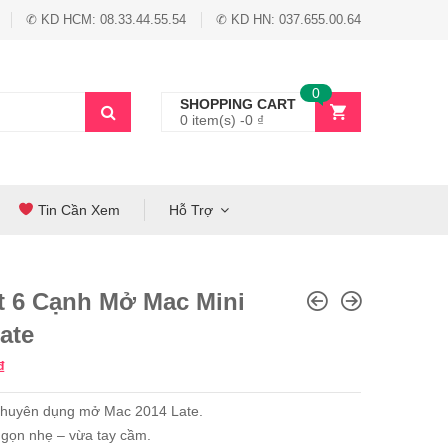
✆ KD HCM: 08.33.44.55.54
✆ KD HN: 037.655.00.64
0
SHOPPING CART
0 item(s) -
0
₫
Tin Cần Xem
Hỗ Trợ
t 6 Cạnh Mở Mac Mini
ate
₫
 chuyên dụng mở Mac 2014 Late.
 gọn nhẹ – vừa tay cầm.