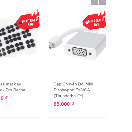
ựa mặt đáy
Cáp Chuyển Đổi Mini
Tua V
Thêm vào giỏ hàng
Thêm vào giỏ hàng
k Pro Retina
Displayport To VGA
Macboo
(Thunderbolt™)
00
₫
85.000
₫