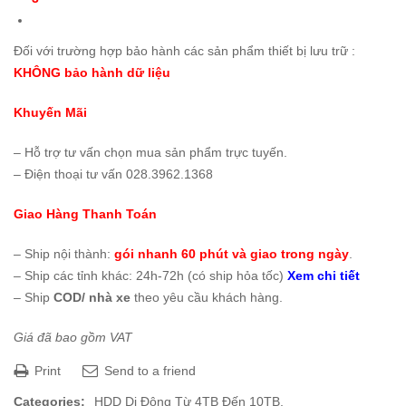
Đối với trường hợp bảo hành các sản phẩm thiết bị lưu trữ :
KHÔNG bảo hành dữ liệu
Khuyến Mãi
– Hỗ trợ tư vấn chọn mua sản phẩm trực tuyến.
– Điện thoại tư vấn 028.3962.1368
Giao Hàng Thanh Toán
– Ship nội thành:
gói nhanh 60 phút và giao trong ngày
.
– Ship các tỉnh khác: 24h-72h (có ship hỏa tốc)
Xem chi tiết
– Ship
COD/ nhà xe
theo yêu cầu khách hàng.
Giá đã bao gồm VAT
Print
Send to a friend
Categories:
HDD Di Động Từ 4TB Đến 10TB
,