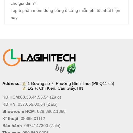
cho gia đình?
Top 5 phần mềm đóng băng ổ cứng miễn phí tốt nhất hiện
nay
Address:
1 Đường số 7, Phường Bình Thới (P8 Q11 cũ)
1/2 P. Chí Kiên, Cầu Giấy, HN
KD HCM
:
08.33.44.55.54
(Zalo)
KD HN
:
037.655.00.64
(Zalo)
Showroom HCM
:
028.3962.1368
Kĩ thuật
:
08885.01112
Bảo hành
:
0974147300
(Zalo)
Thu mua
:
090.860.0206