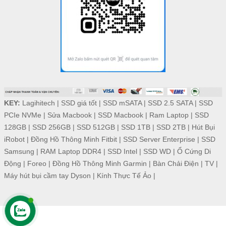
KEY:
Lagihitech
|
SSD giá tốt
|
SSD mSATA
|
SSD 2.5 SATA
|
SSD
PCIe NVMe
|
Sửa Macbook
|
SSD Macbook
|
Ram Laptop
|
SSD
128GB
|
SSD 256GB
|
SSD 512GB
|
SSD 1TB
|
SSD 2TB
|
Hút Bụi
iRobot
|
Đồng Hồ Thông Minh Fitbit
|
SSD Server Enterprise
|
SSD
Samsung
|
RAM Laptop DDR4
|
SSD Intel
|
SSD WD
|
Ổ Cứng Di
Động
|
Foreo
|
Đồng Hồ Thông Minh Garmin
|
Bàn Chải Điện
|
TV
|
Máy hút bụi cầm tay Dyson
|
Kính Thực Tế Ảo
|