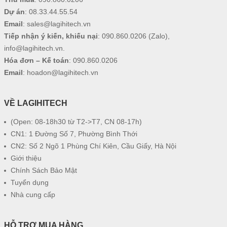
Dự án
:
08.33.44.55.54
Email
:
sales@lagihitech.vn
Tiếp nhận ý kiến, khiếu nại
:
090.860.0206
(Zalo),
info@lagihitech.vn
.
Hóa đơn – Kế toán
:
090.860.0206
Email
:
hoadon@lagihitech.vn
VỀ LAGIHITECH
(Open: 08-18h30 từ T2->T7, CN 08-17h)
CN1: 1 Đường Số 7, Phường Bình Thới
CN2: Số 2 Ngõ 1 Phùng Chí Kiên, Cầu Giấy, Hà Nội
Giới thiệu
Chính Sách Bảo Mật
Tuyển dụng
Nhà cung cấp
HỖ TRỢ MUA HÀNG