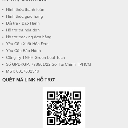
Hình thức thanh toán
Hình thức giao hàng
Đổi trả - Bảo Hành
Hỗ trợ tra hóa đơn
Hỗ trợ tracking đơn hàng
Yêu Cầu Xuất Hóa Đơn
Yêu Cầu Bảo Hành
Công Ty TNHH Green Leaf Tech
Số GPĐKGP: 778561/22 Sở Tài Chính TPHCM
MST: 0317602349
QUÉT MÃ LINK HỖ TRỢ