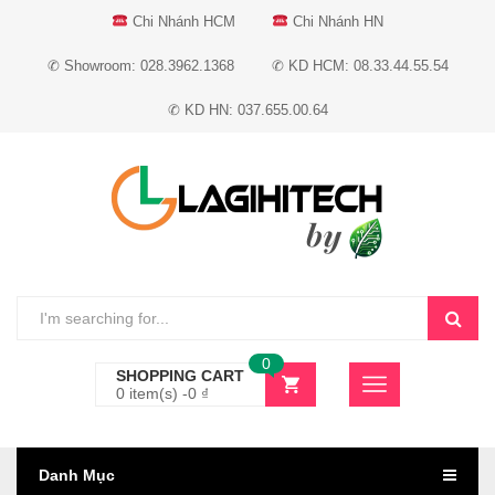
Chi Nhánh HCM
Chi Nhánh HN
✆ Showroom: 028.3962.1368
✆ KD HCM: 08.33.44.55.54
✆ KD HN: 037.655.00.64
0
SHOPPING CART
0 item(s) -
0
₫
Danh Mục