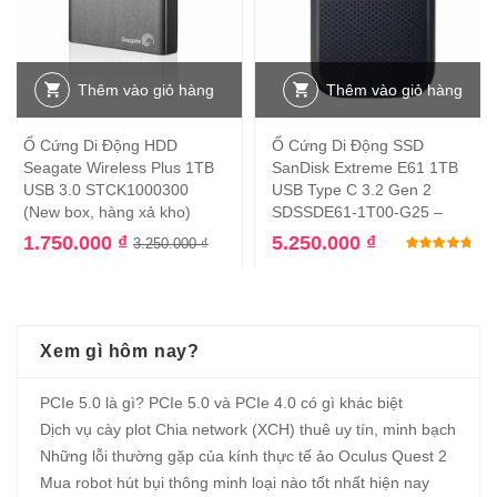
Thêm vào giỏ hàng
Thêm vào giỏ hàng
Ổ Cứng Di Động HDD
Ổ Cứng Di Động SSD
Seagate Wireless Plus 1TB
SanDisk Extreme E61 1TB
USB 3.0 STCK1000300
USB Type C 3.2 Gen 2
(New box, hàng xả kho)
SDSSDE61-1T00-G25 –
1.750.000
₫
5.250.000
₫
Đư
3.250.000
₫
Xem gì hôm nay?
PCIe 5.0 là gì? PCIe 5.0 và PCIe 4.0 có gì khác biệt
Dịch vụ cày plot Chia network (XCH) thuê uy tín, minh bạch
Những lỗi thường gặp của kính thực tế ảo Oculus Quest 2
Mua robot hút bụi thông minh loại nào tốt nhất hiện nay