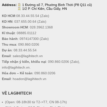
Address:
1 Đường số 7, Phường Bình Thới (P8 Q11 cũ)
1/2 P. Chí Kiên, Cầu Giấy, HN
KD HCM
:
08.33.44.55.54
(Zalo)
KD HN
:
037.655.00.64
(Zalo)
Showroom HCM
:
028.3962.1368
Kĩ thuật
:
08885.01112
Bảo hành
:
0974147300
(Zalo)
Thu mua
:
090.860.0206
Dự án
:
08.33.44.55.54
Email
:
sales@lagihitech.vn
Tiếp nhận ý kiến, khiếu nại
:
090.860.0206
(Zalo),
info@lagihitech.vn
.
Hóa đơn – Kế toán
:
090.860.0206
Email
:
hoadon@lagihitech.vn
VỀ LAGIHITECH
(Open: 08-18h30 từ T2->T7, CN 08-17h)