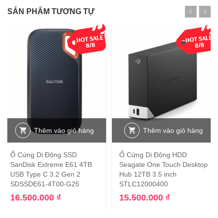
SẢN PHẨM TƯƠNG TỰ
Thêm vào giỏ hàng
Thêm vào giỏ hàng
Ổ Cứng Di Động SSD
Ổ Cứng Di Động HDD
SanDisk Extreme E61 4TB
Seagate One Touch Desktop
USB Type C 3.2 Gen 2
Hub 12TB 3.5 inch
SDSSDE61-4T00-G25
STLC12000400
16.500.000
₫
15.500.000
₫