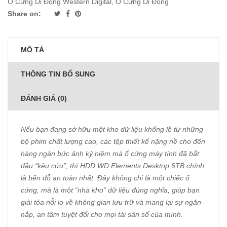
Ổ Cứng Di Động Western Digital
,
Ổ Cứng Di Động
Share on:
MÔ TẢ
THÔNG TIN BỔ SUNG
ĐÁNH GIÁ (0)
Nếu bạn đang sở hữu một kho dữ liệu khổng lồ từ những
bộ phim chất lượng cao, các tệp thiết kế nặng nề cho đến
hàng ngàn bức ảnh kỷ niệm mà ổ cứng máy tính đã bắt
đầu “kêu cứu”, thì HDD WD Elements Desktop 6TB chính
là bến đỗ an toàn nhất. Đây không chỉ là một chiếc ổ
cứng, mà là một “nhà kho” dữ liệu đúng nghĩa, giúp bạn
giải tỏa nỗi lo về không gian lưu trữ và mang lại sự ngăn
nắp, an tâm tuyệt đối cho mọi tài sản số của mình.