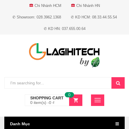
Chi Nhánh HCM
Chi Nhánh HN
✆ Showroom: 028.3962.1368
✆ KD HCM: 08.33.44.55.54
✆ KD HN: 037.655.00.64
0
SHOPPING CART
0 item(s) -
0
₫
Danh Mục