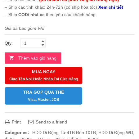
– Ship các tỉnh khác: 24h-72h (có ship hỏa tốc)
Xem chi tiết
– Ship
COD/ nhà xe
theo yêu cầu khách hàng.
Giá đã bao gồm VAT
Qty:
Thêm vào giỏ hàng
MUA NGAY
Giao Tận Nơi Hoặc Nhận Tại Cửa Hàng
TRẢ GÓP QUA THẺ
Visa, Master, JCB
Print
Send to a friend
Categories:
HDD Di Động Từ 4TB Đến 10TB
,
HDD Di Động WD
,