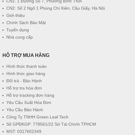
CN1: 1 Đường Số 7, Phường Bình Thới
CN2: Số 2 Ngõ 1 Phùng Chí Kiên, Cầu Giấy, Hà Nội
Giới thiệu
Chính Sách Bảo Mật
Tuyển dụng
Nhà cung cấp
HỖ TRỢ MUA HÀNG
Hình thức thanh toán
Hình thức giao hàng
Đổi trả - Bảo Hành
Hỗ trợ tra hóa đơn
Hỗ trợ tracking đơn hàng
Yêu Cầu Xuất Hóa Đơn
Yêu Cầu Bảo Hành
Công Ty TNHH Green Leaf Tech
Số GPĐKGP: 778561/22 Sở Tài Chính TPHCM
MST: 0317602349