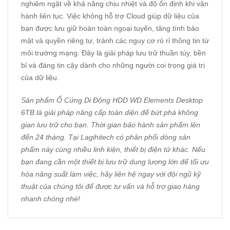
nghiêm ngặt về khả năng chịu nhiệt và độ ổn định khi vận
hành liên tục. Việc không hỗ trợ Cloud giúp dữ liệu của
bạn được lưu giữ hoàn toàn ngoại tuyến, tăng tính bảo
mật và quyền riêng tư, tránh các nguy cơ rò rỉ thông tin từ
môi trường mạng. Đây là giải pháp lưu trữ thuần túy, bền
bỉ và đáng tin cậy dành cho những người coi trọng giá trị
của dữ liệu.
Sản phẩm Ổ Cứng Di Động HDD WD Elements Desktop
6TB là giải pháp nâng cấp toàn diện để bứt phá không
gian lưu trữ cho bạn. Thời gian bảo hành sản phẩm lên
đến 24 tháng. Tại
Lagihitech
có phân phối dòng sản
phẩm này cùng nhiều linh kiện, thiết bị điện tử khác. Nếu
bạn đang cần một thiết bị lưu trữ dung lượng lớn để tối ưu
hóa năng suất làm việc, hãy liên hệ ngay với đội ngũ kỹ
thuật của chúng tôi để được tư vấn và hỗ trợ giao hàng
nhanh chóng nhé!