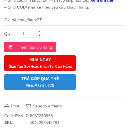
– Ship các tỉnh khác: 24h-72h (có ship hỏa tốc)
Xem chi tiết
– Ship
COD/ nhà xe
theo yêu cầu khách hàng.
Giá đã bao gồm VAT
Qty:
Thêm vào giỏ hàng
MUA NGAY
Giao Tận Nơi Hoặc Nhận Tại Cửa Hàng
TRẢ GÓP QUA THẺ
Visa, Master, JCB
Print
Send to a friend
Code EAN:
718037850955
SKU:
4044298449284