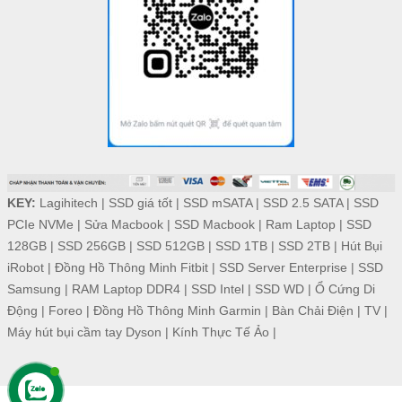
KEY:
Lagihitech
|
SSD giá tốt
|
SSD mSATA
|
SSD 2.5 SATA
|
SSD
PCIe NVMe
|
Sửa Macbook
|
SSD Macbook
|
Ram Laptop
|
SSD
128GB
|
SSD 256GB
|
SSD 512GB
|
SSD 1TB
|
SSD 2TB
|
Hút Bụi
iRobot
|
Đồng Hồ Thông Minh Fitbit
|
SSD Server Enterprise
|
SSD
Samsung
|
RAM Laptop DDR4
|
SSD Intel
|
SSD WD
|
Ổ Cứng Di
Động
|
Foreo
|
Đồng Hồ Thông Minh Garmin
|
Bàn Chải Điện
|
TV
|
Máy hút bụi cầm tay Dyson
|
Kính Thực Tế Ảo
|