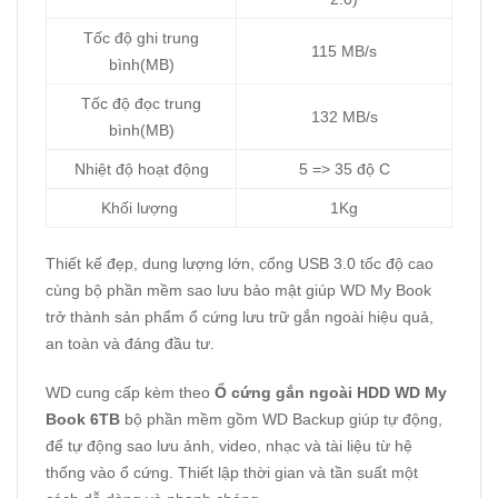
Tốc độ ghi trung
115 MB/s
bình(MB)
Tốc độ đọc trung
132 MB/s
bình(MB)
Nhiệt độ hoạt động
5 => 35 độ C
Khối lượng
1Kg
Thiết kế đẹp, dung lượng lớn, cổng USB 3.0 tốc độ cao
cùng bộ phần mềm sao lưu bảo mật giúp WD My Book
trở thành sản phẩm ổ cứng lưu trữ gắn ngoài hiệu quả,
an toàn và đáng đầu tư.
WD cung cấp kèm theo
Ổ cứng gắn ngoài HDD WD My
Book
6TB
bộ phần mềm gồm WD Backup giúp tự động,
để tự động sao lưu ảnh, video, nhạc và tài liệu từ hệ
thống vào ổ cứng. Thiết lập thời gian và tần suất một