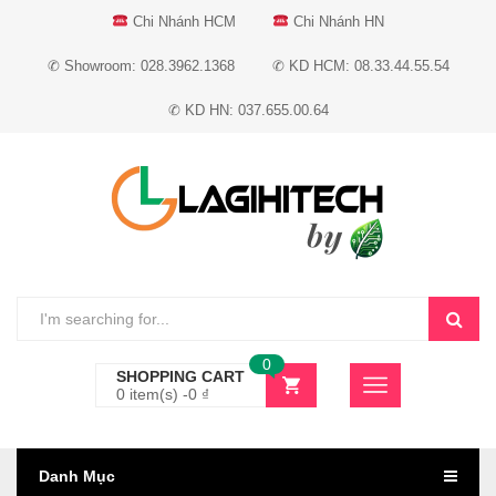
Chi Nhánh HCM
Chi Nhánh HN
✆ Showroom: 028.3962.1368
✆ KD HCM: 08.33.44.55.54
✆ KD HN: 037.655.00.64
0
SHOPPING CART
0 item(s) -
0
₫
Danh Mục