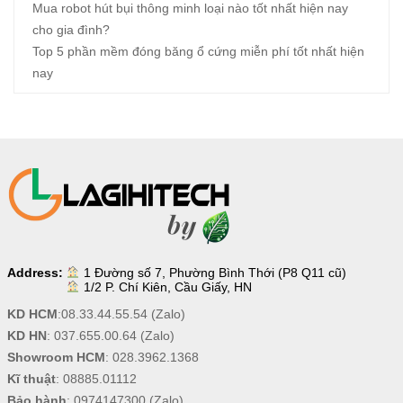
Mua robot hút bụi thông minh loại nào tốt nhất hiện nay
cho gia đình?
Top 5 phần mềm đóng băng ổ cứng miễn phí tốt nhất hiện
nay
Address:
1 Đường số 7, Phường Bình Thới (P8 Q11 cũ)
1/2 P. Chí Kiên, Cầu Giấy, HN
KD HCM
:
08.33.44.55.54
(Zalo)
KD HN
:
037.655.00.64
(Zalo)
Showroom HCM
:
028.3962.1368
Kĩ thuật
:
08885.01112
Bảo hành
:
0974147300
(Zalo)