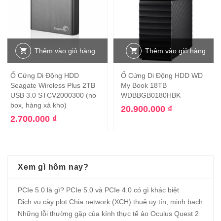
Thêm vào giỏ hàng
Thêm vào giỏ hàng
Ổ Cứng Di Động HDD
Ổ Cứng Di Động HDD WD
Seagate Wireless Plus 2TB
My Book 18TB
USB 3.0 STCV2000300 (no
WDBBGB0180HBK
box, hàng xả kho)
20.900.000
₫
2.700.000
₫
Xem gì hôm nay?
PCIe 5.0 là gì? PCIe 5.0 và PCIe 4.0 có gì khác biệt
Dịch vụ cày plot Chia network (XCH) thuê uy tín, minh bạch
Những lỗi thường gặp của kính thực tế ảo Oculus Quest 2