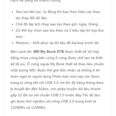
cách dễ dàng và nhanh chóng.
Sao lưu liên tục, tự động khi bạn thực hiện các thao
tác thay đổi dữ liệu.
Chế độ lập lịch chạy sao lưu theo giờ, ngày, tháng…
Có thể tùy chọn sao lưu theo cả 2 kiểu tập tin hay thư
mục
Restore – khôi phục lại dữ liệu đã backup trước đó.
Bên cạnh đó,
WD My Book 6TB
được thiết kế Vỏ hộp
bằng nhựa cứng-bền cùng ổ cứng được chế tạo và thiết
kế tối ưu. Ổ cứng ngoài My Book thiết kế theo tiêu chuẩn
chất lượng WD, được thế giới đón nhận và không ít lời
khen ngợi từ người dùng.Phiên bản mới này còn được
trang bị cổng kết nối USB 3.0 với tốc độ băng thông theo
lý thuyết lên đến 5Gb/s, cho phép truyền dữ liệu nhanh
gấp 10 lần so với chuẩn USB 2.0 trước đây.Tốc độ đọc
ghi được thử nghiệm với cổng USB 3.0 trung bình là
132MB/s và 115MB/s.