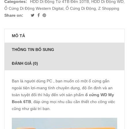
Categories:
HDD Di Động Từ 4TB Đến 10TB
,
HDD Di Động WD
,
Ổ Cứng Di Động Western Digital
,
Ổ Cứng Di Động
,
Z Shopping
Share on:
MÔ TẢ
THÔNG TIN BỔ SUNG
ĐÁNH GIÁ (0)
Bạn là người dùng PC , bạn muốn có một ổ cứng gắn
ngoài tiện lợi-mang tính chuyên dụng, độ ổn định và an
toàn tuyệt đối thì hãy đến với sản phẩm
ổ cứng WD My
Book 6TB
, đáp ứng mọi nhu cầu cần thiết cho công việc
cũng như giải trí bạn.