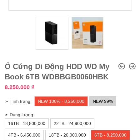
Ổ Cứng Di Động HDD WD My
Book 6TB WDBBGB0060HBK
8.250.000
₫
➣ Tình trạng:
NEW 100% - 8,250,000
NEW 99%
➣ Dung lượng:
16TB - 18,800,000
22TB - 24,900,000
4TB - 6,450,000
18TB - 20,900,000
6TB - 8,250,000