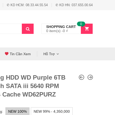
✆ KD HCM: 08.33.44.55.54
✆ KD HN: 037.655.00.64
0
SHOPPING CART
0 item(s) -
0
₫
Tin Cần Xem
Hỗ Trợ
g HDD WD Purple 6TB
ch SATA iii 5640 RPM
 Cache WD62PURZ
g:
NEW 100%
NEW 99% - 4,350,000