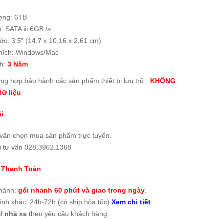
ợng: 6TB
p: SATA iii 6GB /s
ớc: 3.5″ (14,7 x 10,16 x 2,61 cm)
hích: Windows/Mac
h:
3 Năm
ờng hợp bảo hành các sản phẩm thiết bị lưu trữ :
KHÔNG
ữ liệu
i
 vấn chọn mua sản phẩm trực tuyến.
i tư vấn 028.3962.1368
 Thanh Toán
thành:
gói nhanh 60 phút và giao trong ngày
.
tỉnh khác: 24h-72h (có ship hỏa tốc)
Xem chi tiết
/ nhà xe
theo yêu cầu khách hàng.