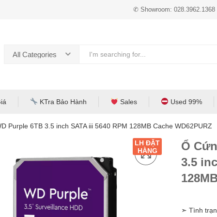
✆ Showroom: 028.3962.1368
All Categories
iá
KTra Bảo Hành
Sales
Used 99%
 Purple 6TB 3.5 inch SATA iii 5640 RPM 128MB Cache WD62PURZ
LH ĐẶT
Ổ Cứn
HÀNG
3.5 in
128MB
➣ Tình trạn