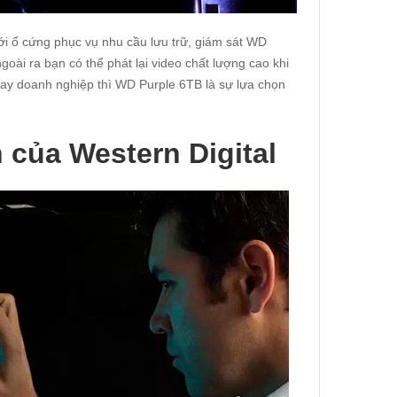
Với ổ cứng phục vụ nhu cầu lưu trữ, giám sát WD
goài ra bạn có thể phát lại video chất lượng cao khi
ay doanh nghiệp thì WD Purple 6TB là sự lựa chọn
của Western Digital