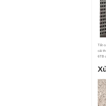
Tất c
cải t
6TB c
Xử