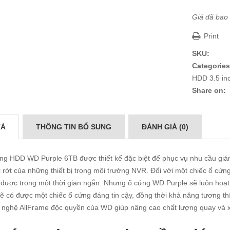
Giá đã bao
Print
SKU:
Categories
HDD 3.5 in
Share on:
TẢ
THÔNG TIN BỔ SUNG
ĐÁNH GIÁ (0)
g HDD WD Purple 6TB được thiết kế đặc biệt để phục vụ nhu cầu giám s
i rớt của những thiết bị trong môi trường NVR. Đối với một chiếc ổ cứn
được trong một thời gian ngắn. Nhưng ổ cứng WD Purple sẽ luôn hoạt đ
ẽ có được một chiếc ổ cứng đáng tin cậy, đồng thời khả năng tương t
nghệ AllFrame độc quyền của WD giúp nâng cao chất lượng quay và xe