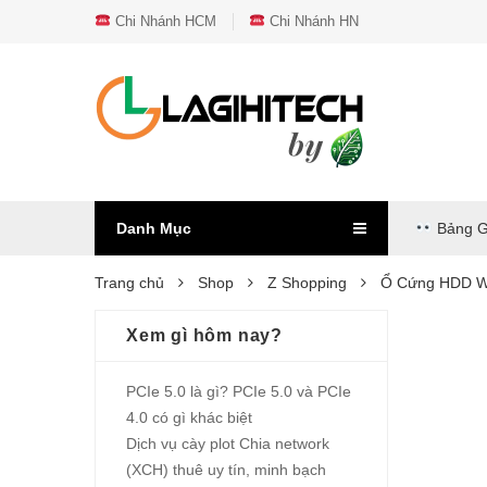
Chi Nhánh HCM
Chi Nhánh HN
Danh Mục
Bảng G
Trang chủ
Shop
Z Shopping
Ổ Cứng HDD WD
Xem gì hôm nay?
PCIe 5.0 là gì? PCIe 5.0 và PCIe
4.0 có gì khác biệt
Dịch vụ cày plot Chia network
(XCH) thuê uy tín, minh bạch