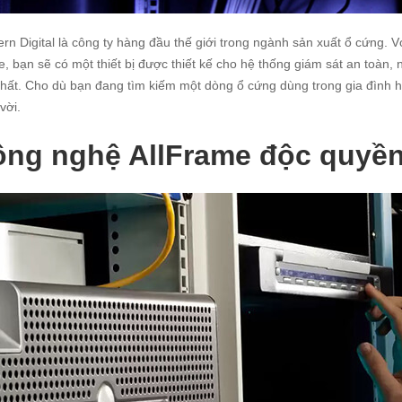
rn Digital là công ty hàng đầu thế giới trong ngành sản xuất ổ cứng. 
e, bạn sẽ có một thiết bị được thiết kế cho hệ thống giám sát an toàn, n
hất. Cho dù bạn đang tìm kiếm một dòng ổ cứng dùng trong gia đình h
vời.
ng nghệ AllFrame độc quyền 