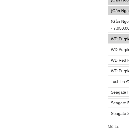
(Gắn Ngo
(Gắn Ngo
(Gắn Ngoà
- 7,950,0
WD Purp
WD Purpl
WD Red P
WD Purpl
Toshiba A
Seagate I
Seagate E
Seagate 
Mô tả: