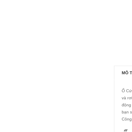
MÔ 
Ổ Cứn
và rơ
động 
bạn s
Công 