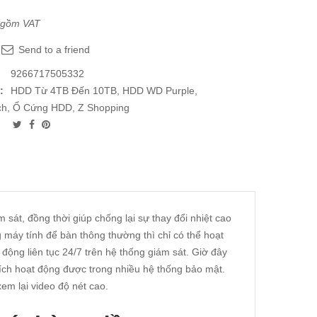
 gồm VAT
Send to a friend
9266717505332
:
HDD Từ 4TB Đến 10TB
,
HDD WD Purple
,
ch
,
Ổ Cứng HDD
,
Z Shopping
át, đồng thời giúp chống lại sự thay đổi nhiệt cao
g máy tính để bàn thông thường thì chỉ có thể hoạt
ộng liên tục 24/7 trên hệ thống giám sát. Giờ đây
hích hoạt động được trong nhiều hệ thống bảo mật.
m lại video độ nét cao.