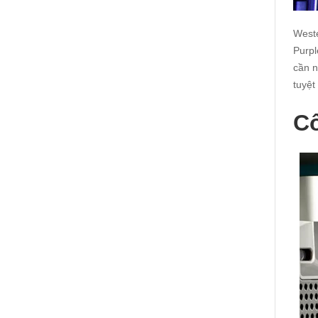
Weste
Purpl
cần n
tuyệt 
Cô