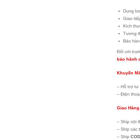
Dung lư
Giao tiế
Kích thư
Tương t
Bảo hàn
Đối với trư
bảo hành d
Khuyến Mã
– Hỗ trợ tư
– Điện thoạ
Giao Hàng
– Ship nội 
– Ship các 
– Ship
COD