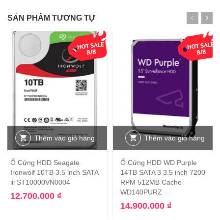
SẢN PHẨM TƯƠNG TỰ
Thêm vào giỏ hàng
Thêm vào giỏ hàng
Ổ Cứng HDD Seagate
Ổ Cứng HDD WD Purple
Ironwolf 10TB 3.5 inch SATA
14TB SATA 3 3.5 inch 7200
iii ST10000VN0004
RPM 512MB Cache
WD140PURZ
12.700.000
₫
14.900.000
₫