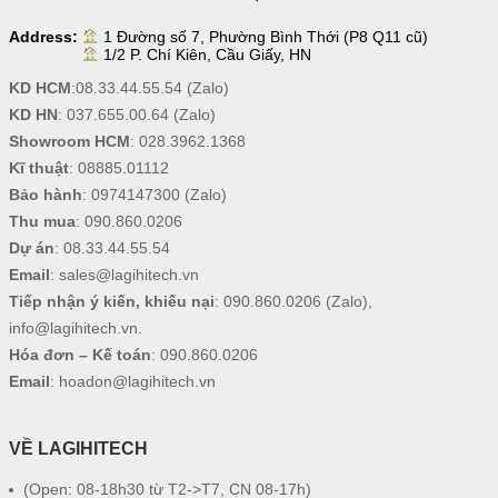
Address:
1 Đường số 7, Phường Bình Thới (P8 Q11 cũ)
1/2 P. Chí Kiên, Cầu Giấy, HN
KD HCM
:
08.33.44.55.54
(Zalo)
KD HN
:
037.655.00.64
(Zalo)
Showroom HCM
:
028.3962.1368
Kĩ thuật
:
08885.01112
Bảo hành
:
0974147300
(Zalo)
Thu mua
:
090.860.0206
Dự án
:
08.33.44.55.54
Email
:
sales@lagihitech.vn
Tiếp nhận ý kiến, khiếu nại
:
090.860.0206
(Zalo),
info@lagihitech.vn
.
Hóa đơn – Kế toán
:
090.860.0206
Email
:
hoadon@lagihitech.vn
VỀ LAGIHITECH
(Open: 08-18h30 từ T2->T7, CN 08-17h)