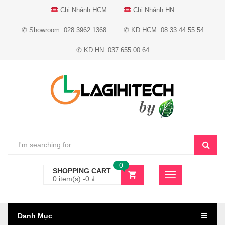
Chi Nhánh HCM
Chi Nhánh HN
✆ Showroom: 028.3962.1368
✆ KD HCM: 08.33.44.55.54
✆ KD HN: 037.655.00.64
0
SHOPPING CART
0 item(s) -
0
₫
Danh Mục