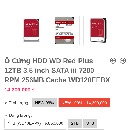
Ổ Cứng HDD WD Red Plus
12TB 3.5 inch SATA iii 7200
RPM 256MB Cache WD120EFBX
14.200.000
₫
➣ Tình trạng:
NEW 99%
NEW 100% - 14,200,000
➣ Dung lượng:
4TB (WD40EFPX) - 5,850,000
2TB
3TB