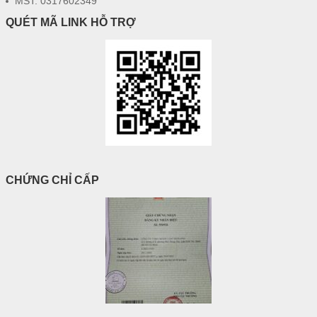
MST: 0317602349
QUÉT MÃ LINK HỖ TRỢ
CHỨNG CHỈ CẤP