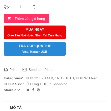
Qty:
Thêm vào giỏ hàng
MUA NGAY
Giao Tận Nơi Hoặc Nhận Tại Cửa Hàng
TRẢ GÓP QUA THẺ
Visa, Master, JCB
Print
Send to a friend
Categories:
HDD 12TB, 14TB, 16TB, 18TB
,
HDD WD Red
,
HDD 3.5 inch
,
Ổ Cứng HDD
,
Z Shopping
Share on:
MÔ TẢ