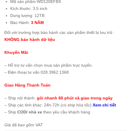
Mã sản phẩm:WD120EFBX
Kích thước: 3.5 inch
Dung lượng: 12TB
Bảo Hành:
3 NĂM
Đối với trường hợp bảo hành các sản phẩm thiết bị lưu trữ :
KHÔNG bảo hành dữ liệu
Khuyến Mãi
– Hỗ trợ tư vấn chọn mua sản phẩm trực tuyến.
– Điện thoại tư vấn 028.3962.1368
Giao Hàng Thanh Toán
– Ship nội thành:
gói nhanh 60 phút và giao trong ngày
.
– Ship các tỉnh khác: 24h-72h (có ship hỏa tốc)
Xem chi tiết
– Ship
COD/ nhà xe
theo yêu cầu khách hàng.
Giá đã bao gồm VAT