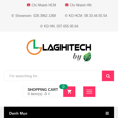
Chi Nhánh HCM
Chi Nhánh HN
✆ Showroom: 028.3962.1368
✆ KD HCM: 08.33.44.55.54
✆ KD HN: 037.655.00.64
0
SHOPPING CART
0 item(s) -
0
₫
Danh Mục