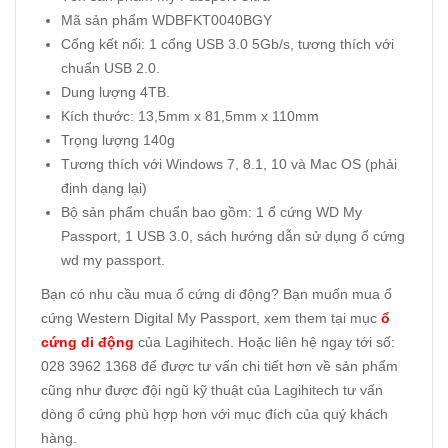
Mã sản phẩm WDBFKT0040BGY
Cổng kết nối: 1 cổng USB 3.0 5Gb/s, tương thích với
chuẩn USB 2.0.
Dung lượng 4TB.
Kích thước: 13,5mm x 81,5mm x 110mm
Trọng lượng 140g
Tương thích với Windows 7, 8.1, 10 và Mac OS (phải
định dạng lại)
Bộ sản phẩm chuẩn bao gồm: 1 ổ cứng WD My
Passport, 1 USB 3.0, sách hướng dẫn sử dụng ổ cứng
wd
my passport.
Bạn có nhu cầu mua ổ cứng di động? Bạn muốn mua ổ
cứng Western Digital My Passport, xem them tại mục
ổ
cứng di động
của Lagihitech. Hoặc liên hệ ngay tới số:
028 3962 1368 để được tư vấn chi tiết hơn về sản phẩm
cũng như được đội ngũ kỹ thuật của Lagihitech tư vấn
dòng ổ cứng phù hợp hơn với mục đích của quý khách
hàng.