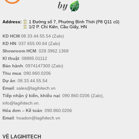
Address:
1 Đường số 7, Phường Bình Thới (P8 Q11 cũ)
1/2 P. Chí Kiên, Cầu Giấy, HN
KD HCM
:
08.33.44.55.54
(Zalo)
KD HN
:
037.655.00.64
(Zalo)
Showroom HCM
:
028.3962.1368
Kĩ thuật
:
08885.01112
Bảo hành
:
0974147300
(Zalo)
Thu mua
:
090.860.0206
Dự án
:
08.33.44.55.54
Email
:
sales@lagihitech.vn
Tiếp nhận ý kiến, khiếu nại
:
090.860.0206
(Zalo),
info@lagihitech.vn
.
Hóa đơn – Kế toán
:
090.860.0206
Email
:
hoadon@lagihitech.vn
VỀ LAGIHITECH