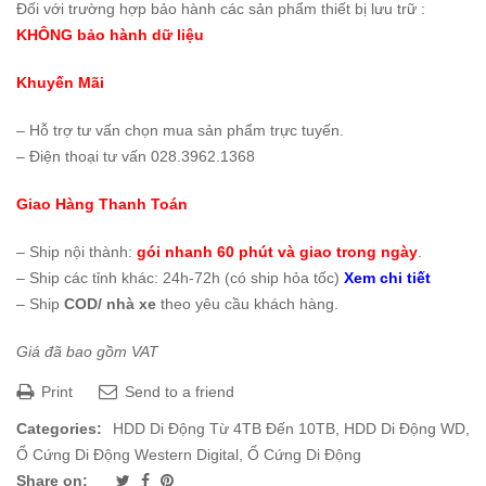
Đối với trường hợp bảo hành các sản phẩm thiết bị lưu trữ :
KHÔNG bảo hành dữ liệu
Khuyến Mãi
– Hỗ trợ tư vấn chọn mua sản phẩm trực tuyến.
– Điện thoại tư vấn 028.3962.1368
Giao Hàng Thanh Toán
– Ship nội thành:
gói nhanh 60 phút và giao trong ngày
.
– Ship các tỉnh khác: 24h-72h (có ship hỏa tốc)
Xem chi tiết
– Ship
COD/ nhà xe
theo yêu cầu khách hàng.
Giá đã bao gồm VAT
Print
Send to a friend
Categories:
HDD Di Động Từ 4TB Đến 10TB
,
HDD Di Động WD
,
Ổ Cứng Di Động Western Digital
,
Ổ Cứng Di Động
Share on: