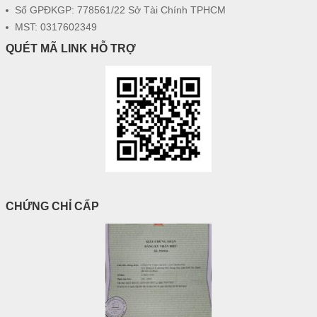
Số GPĐKGP: 778561/22 Sở Tài Chính TPHCM
MST: 0317602349
QUÉT MÃ LINK HỖ TRỢ
CHỨNG CHỈ CẤP