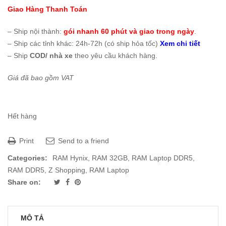
Giao Hàng Thanh Toán
– Ship nội thành:
gói nhanh 60 phút và giao trong ngày
.
– Ship các tỉnh khác: 24h-72h (có ship hỏa tốc)
Xem chi tiết
– Ship
COD/ nhà xe
theo yêu cầu khách hàng.
Giá đã bao gồm VAT
Hết hàng
Print
Send to a friend
Categories:
RAM Hynix
,
RAM 32GB
,
RAM Laptop DDR5
,
RAM DDR5
,
Z Shopping
,
RAM Laptop
Share on:
MÔ TẢ