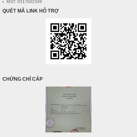
MST: 0317602349
QUÉT MÃ LINK HỖ TRỢ
CHỨNG CHỈ CẤP