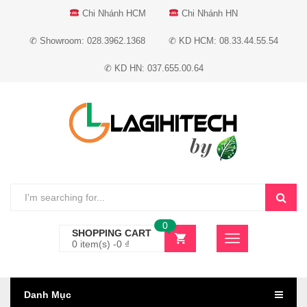
Chi Nhánh HCM
Chi Nhánh HN
✆ Showroom: 028.3962.1368
✆ KD HCM: 08.33.44.55.54
✆ KD HN: 037.655.00.64
0
SHOPPING CART
0 item(s) -
0
₫
Danh Mục