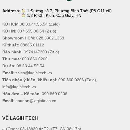
Address:
1 Đường số 7, Phường Bình Thới (P8 Q11 cũ)
1/2 P. Chí Kiên, Cầu Giấy, HN
KD HCM
:
08.33.44.55.54
(Zalo)
KD HN
:
037.655.00.64
(Zalo)
Showroom HCM
:
028.3962.1368
Kĩ thuật
:
08885.01112
Bảo hành
:
0974147300
(Zalo)
Thu mua
:
090.860.0206
Dự án
:
08.33.44.55.54
Email
:
sales@lagihitech.vn
Tiếp nhận ý kiến, khiếu nại
:
090.860.0206
(Zalo),
info@lagihitech.vn
.
Hóa đơn – Kế toán
:
090.860.0206
Email
:
hoadon@lagihitech.vn
VỀ LAGIHITECH
(Open: 08-18h30 từ T2->T7, CN 08-17h)