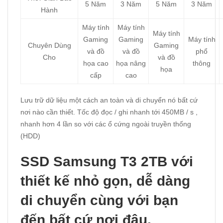
5 Năm
3 Năm
5 Năm
3 Năm
Hành
Máy tính
Máy tính
Máy tính
Gaming
Gaming
Máy tính
Chuyên Dùng
Gaming
và đồ
và đồ
phổ
Cho
và đồ
họa cao
họa nâng
thông
họa
cấp
cao
Lưu trữ dữ liệu một cách an toàn và di chuyển nó bất cứ
nơi nào cần thiết. Tốc độ đọc / ghi nhanh tới 450MB / s ,
nhanh hơn 4 lần so với các ổ cứng ngoài truyền thống
(HDD)
SSD Samsung T3 2TB với
thiết kế nhỏ gọn, dễ dàng
di chuyển cùng với bạn
đến bất cứ nơi đâu.