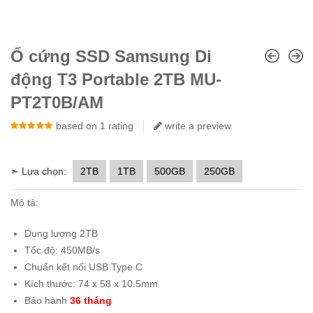
Ổ cứng SSD Samsung Di
động T3 Portable 2TB MU-
PT2T0B/AM
5.00
based on
out of
1
5
rating
write a preview
➣ Lựa chọn:
2TB
1TB
500GB
250GB
Mô tả:
Dung lượng 2TB
Tốc độ: 450MB/s
Chuẩn kết nối USB Type C
Kích thước: 74 x 58 x 10.5mm
Bảo hành
36 tháng