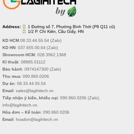
Address:
1 Đường số 7, Phường Bình Thới (P8 Q11 cũ)
1/2 P. Chí Kiên, Cầu Giấy, HN
KD HCM
:
08.33.44.55.54
(Zalo)
KD HN
:
037.655.00.64
(Zalo)
Showroom HCM
:
028.3962.1368
Kĩ thuật
:
08885.01112
Bảo hành
:
0974147300
(Zalo)
Thu mua
:
090.860.0206
Dự án
:
08.33.44.55.54
Email
:
sales@lagihitech.vn
Tiếp nhận ý kiến, khiếu nại
:
090.860.0206
(Zalo),
info@lagihitech.vn
.
Hóa đơn – Kế toán
:
090.860.0206
Email
:
hoadon@lagihitech.vn