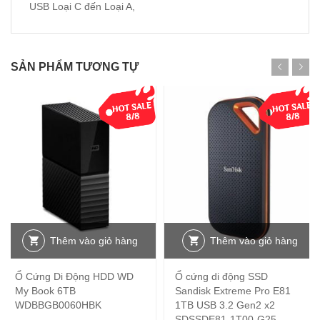
USB Loại C đến Loại A,
SẢN PHẨM TƯƠNG TỰ
Thêm vào giỏ hàng
Thêm vào giỏ hàng
Ổ Cứng Di Động HDD WD
Ổ cứng di động SSD
My Book 6TB
Sandisk Extreme Pro E81
WDBBGB0060HBK
1TB USB 3.2 Gen2 x2
SDSSDE81-1T00-G25