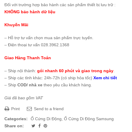
Đối với trường hợp bảo hành các sản phẩm thiết bị lưu trữ :
KHÔNG bảo hành dữ liệu
Khuyến Mãi
– Hỗ trợ tư vấn chọn mua sản phẩm trực tuyến.
– Điện thoại tư vấn 028.3962.1368
Giao Hàng Thanh Toán
– Ship nội thành:
gói nhanh 60 phút và giao trong ngày
.
– Ship các tỉnh khác: 24h-72h (có ship hỏa tốc)
Xem chi tiết
– Ship
COD/ nhà xe
theo yêu cầu khách hàng.
Giá đã bao gồm VAT
Print
Send to a friend
Categories:
Ổ Cứng Di Động
,
Ổ Cứng Di Động Samsung
Share on: