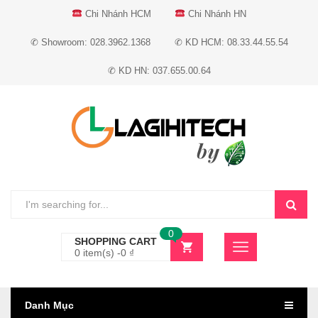
Chi Nhánh HCM
Chi Nhánh HN
✆ Showroom: 028.3962.1368
✆ KD HCM: 08.33.44.55.54
✆ KD HN: 037.655.00.64
0
SHOPPING CART
0 item(s) -
0
₫
Danh Mục