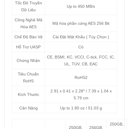
Tốc Độ Truyền
Up to 450 MB/s
Dữ Liệu
Công Nghệ Mã
Mã hóa phần cứng AES 256 Bit
Hóa AES
Chế Độ Bảo Vệ
Cài Đặt Mật Khẩu ( Tùy Chọn )
Hỗ Trợ UASP
Có
CE, BSMI, KC, VCCI, C-tick, FCC, IC,
Chứng Nhận
UL, TUV, CB, EAC
Tiêu Chuẩn
RoHS2
RoHS
2.91 x 0.41 x 2.28″ / 7.39 x 1.04 x
Kích Thước
5.79 cm
Cân Nặng
Up to 1.80 oz / 51.03 g
250GB,
250GB,
256GB,