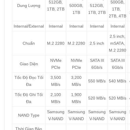
512GB,
500GB,
Dung Lượng
500GB,
512GB,
1TB, 2TB
1TB,
1TB
1TB, 2TB
2TB, 4TB
Internal/External
Internal
Internal
Internal
Internal
2.5 inch,
Chuẩn
M.2 2280
M.2 2280
2.5 inch
mSATA,
M.2 2280
NVMe
NVMe
SATA III
SATA III
Giao Diện
PCIe
PCIe
6Gb/s
6Gb/s
Tốc Độ Đọc Tối
3,500
3,200
550 MB/s
540 MB/s
Đa
MB/s
MB/s
Tốc Độ Ghi Tối
2,100
1,900
520 MB/s
520 MB/s
Đa
MB/s
MB/s
Samsung
Samsung
Samsung
Samsung
NAND Type
V-NAND
V-NAND
V-NAND
V-NAND
Thời Gian Bảo