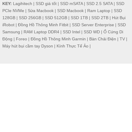
KEY:
Lagihitech
|
SSD giá tốt
|
SSD mSATA
|
SSD 2.5 SATA
|
SSD
PCIe NVMe
|
Sửa Macbook
|
SSD Macbook
|
Ram Laptop
|
SSD
128GB
|
SSD 256GB
|
SSD 512GB
|
SSD 1TB
|
SSD 2TB
|
Hút Bụi
iRobot
|
Đồng Hồ Thông Minh Fitbit
|
SSD Server Enterprise
|
SSD
Samsung
|
RAM Laptop DDR4
|
SSD Intel
|
SSD WD
|
Ổ Cứng Di
Động
|
Foreo
|
Đồng Hồ Thông Minh Garmin
|
Bàn Chải Điện
|
TV
|
Máy hút bụi cầm tay Dyson
|
Kính Thực Tế Ảo
|