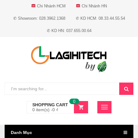
Chi Nhánh HCM
Chi Nhánh HN
✆ Showroom: 028.3962.1368
✆ KD HCM: 08.33.44.55.54
✆ KD HN: 037.655.00.64
0
SHOPPING CART
0 item(s) -
0
₫
Danh Mục