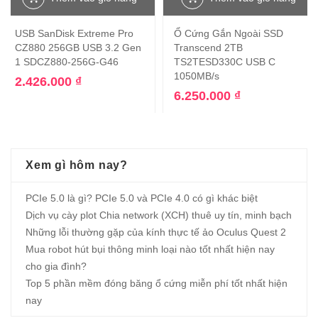
USB SanDisk Extreme Pro
Ổ Cứng Gắn Ngoài SSD
CZ880 256GB USB 3.2 Gen
Transcend 2TB
1 SDCZ880-256G-G46
TS2TESD330C USB C
1050MB/s
2.426.000
₫
6.250.000
₫
Xem gì hôm nay?
PCIe 5.0 là gì? PCIe 5.0 và PCIe 4.0 có gì khác biệt
Dịch vụ cày plot Chia network (XCH) thuê uy tín, minh bạch
Những lỗi thường gặp của kính thực tế ảo Oculus Quest 2
Mua robot hút bụi thông minh loại nào tốt nhất hiện nay
cho gia đình?
Top 5 phần mềm đóng băng ổ cứng miễn phí tốt nhất hiện
nay