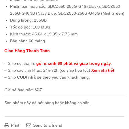
Phiên bản màu sắc: SDCZ550-256G-G46 (Black), SDCZ550-
256G-G46NB (Navy Blue, SDCZ550-256G-G46G (Mint Green)
Dung lượng: 256GB
Tốc độ đọc: 100 MB/s
Kích thước: 45.04 x 19.05 x 7.75 mm
Bảo hành 60 tháng
Giao Hàng Thanh Toán
– Ship nội thành:
gói nhanh 60 phút và giao trong ngày
.
– Ship các tỉnh khác: 24h-72h (có ship hỏa tốc)
Xem chi tiết
– Ship
COD/ nhà xe
theo yêu cầu khách hàng.
Giá đã bao gồm VAT
Sản phẩm này đã hết hàng hoặc không có sẵn.
Print
Send to a friend