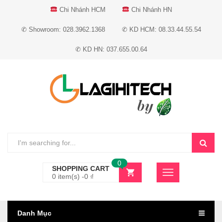
Chi Nhánh HCM
Chi Nhánh HN
✆ Showroom: 028.3962.1368
✆ KD HCM: 08.33.44.55.54
✆ KD HN: 037.655.00.64
0
SHOPPING CART
0 item(s) -
0
₫
Danh Mục