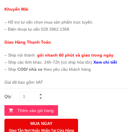
Khuyến Mãi
– Hỗ trợ tư vấn chọn mua sản phẩm trực tuyến.
– Điện thoại tư vấn 028.3962.1368
Giao Hàng Thanh Toán
– Ship nội thành:
gói nhanh 60 phút và giao trong ngày
.
– Ship các tỉnh khác: 24h-72h (có ship hỏa tốc)
Xem chi tiết
– Ship
COD/ nhà xe
theo yêu cầu khách hàng.
Giá đã bao gồm VAT
Qty:
Thêm vào giỏ hàng
MUA NGAY
Giao Tận Nơi Hoặc Nhận Tại Cửa Hàng