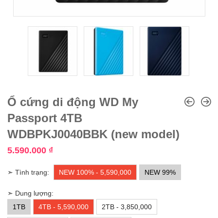
Ổ cứng di động WD My
Passport 4TB
WDBPKJ0040BBK (new model)
5.590.000
₫
➣ Tình trạng:
NEW 100% - 5,590,000
NEW 99%
➣ Dung lượng:
1TB
4TB - 5,590,000
2TB - 3,850,000