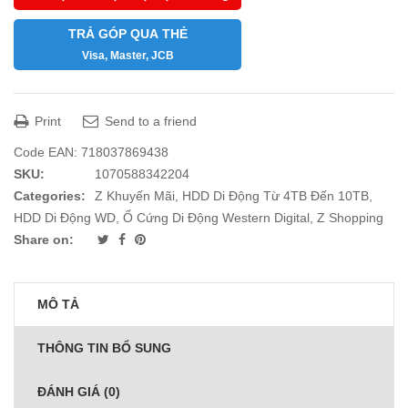
TRẢ GÓP QUA THẺ
Visa, Master, JCB
Print
Send to a friend
Code EAN:
718037869438
SKU:
1070588342204
Categories:
Z Khuyến Mãi
,
HDD Di Động Từ 4TB Đến 10TB
,
HDD Di Động WD
,
Ổ Cứng Di Động Western Digital
,
Z Shopping
Share on:
MÔ TẢ
THÔNG TIN BỔ SUNG
ĐÁNH GIÁ (0)