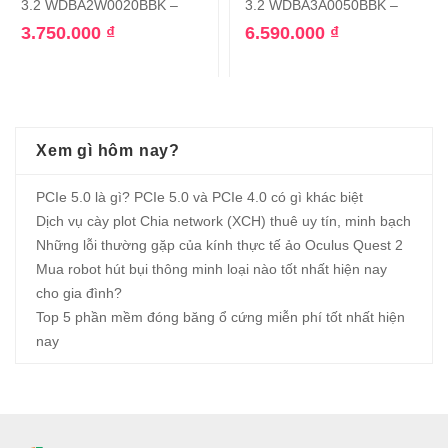
3.2 WDBA2W0020BBK –
3.2 WDBA3A0050BBK –
3.750.000
₫
6.590.000
₫
Xem gì hôm nay?
PCIe 5.0 là gì? PCIe 5.0 và PCIe 4.0 có gì khác biệt
Dịch vụ cày plot Chia network (XCH) thuê uy tín, minh bạch
Những lỗi thường gặp của kính thực tế ảo Oculus Quest 2
Mua robot hút bụi thông minh loại nào tốt nhất hiện nay
cho gia đình?
Top 5 phần mềm đóng băng ổ cứng miễn phí tốt nhất hiện
nay