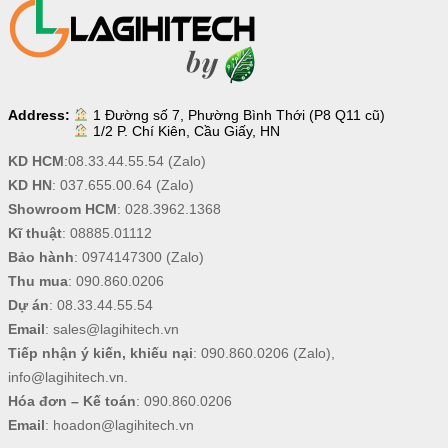
Address:
1 Đường số 7, Phường Bình Thới (P8 Q11 cũ)
1/2 P. Chí Kiên, Cầu Giấy, HN
KD HCM
:
08.33.44.55.54
(Zalo)
KD HN
:
037.655.00.64
(Zalo)
Showroom HCM
:
028.3962.1368
Kĩ thuật
:
08885.01112
Bảo hành
:
0974147300
(Zalo)
Thu mua
:
090.860.0206
Dự án
:
08.33.44.55.54
Email
:
sales@lagihitech.vn
Tiếp nhận ý kiến, khiếu nại
:
090.860.0206
(Zalo),
info@lagihitech.vn
.
Hóa đơn – Kế toán
:
090.860.0206
Email
:
hoadon@lagihitech.vn